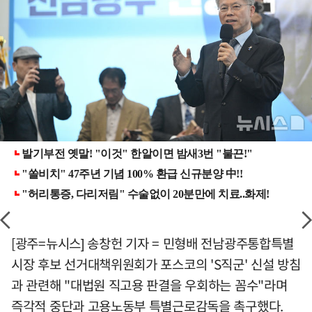
[광주=뉴시스] 송창헌 기자 = 민형배 전남광주통합특별
시장 후보 선거대책위원회가 포스코의 'S직군' 신설 방침
과 관련해 "대법원 직고용 판결을 우회하는 꼼수"라며
즉각적 중단과 고용노동부 특별근로감독을 촉구했다.