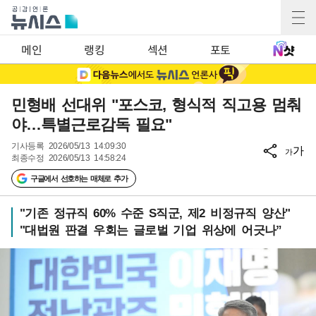
메인
랭킹
섹션
포토
민형배 선대위 "포스코, 형식적 직고용 멈춰
야…특별근로감독 필요"
기사등록
2026/05/13 14:09:30
가
가
최종수정
2026/05/13 14:58:24
구글에서 선호하는 매체로 추가
"기존 정규직 60% 수준 S직군, 제2 비정규직 양산"
"대법원 판결 우회는 글로벌 기업 위상에 어긋나”