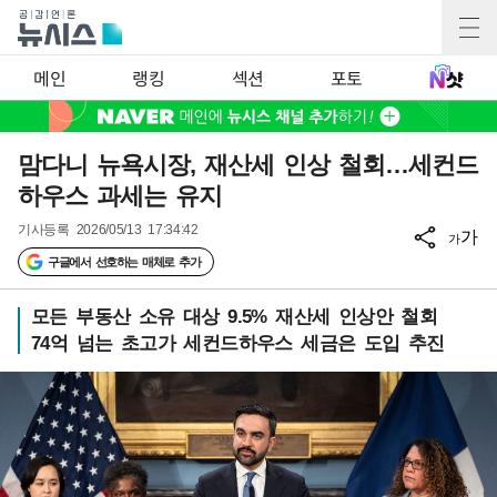
메인
랭킹
섹션
포토
맘다니 뉴욕시장, 재산세 인상 철회…세컨드
하우스 과세는 유지
기사등록
2026/05/13 17:34:42
가
가
구글에서 선호하는 매체로 추가
모든 부동산 소유 대상 9.5% 재산세 인상안 철회
74억 넘는 초고가 세컨드하우스 세금은 도입 추진