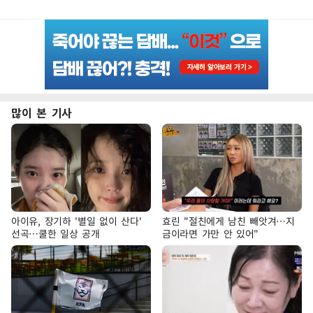
많이 본 기사
아이유, 장기하 '별일 없이 산다'
효린 "절친에게 남친 빼앗겨…지
선곡…쿨한 일상 공개
금이라면 가만 안 있어"