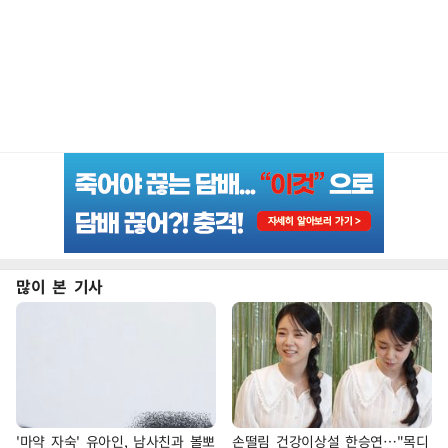
많이 본 기사
'마약 자숙' 유아인, 남사친과 볼뽀
손떨림 건강이상설 한승연…"목디