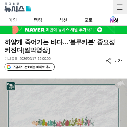
메인
랭킹
섹션
포토
하얗게 죽어가는 바다…'블루카본' 중요성
커진다[짤막영상]
기사등록
2026/05/17 16:00:00
가
가
구글에서 선호하는 매체로 추가