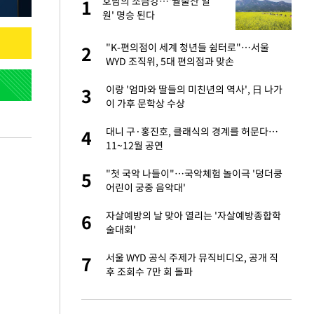
건물
호남의 소금강…'월출산 일
1
1
원' 명승 된다
친구들과 연락 끊어"
"K-편의점이 세계 청년들 쉼터로"…서울
2
2
WYD 조직위, 5대 편의점과 맞손
 사과 후 근황…밝
이랑 '엄마와 딸들의 미친년의 역사', 日 나가
3
3
이 가후 문학상 수상
 분기배당 결정…3
대니 구·홍진호, 클래식의 경계를 허문다…
4
4
표
11~12월 공연
경기 들여다보니…한
"첫 국악 나들이"…국악체험 놀이극 '덩더쿵
5
5
어린이 궁중 음악대'
75원 분기 배
자살예방의 날 맞아 열리는 '자살예방종합학
6
6
방안 확정"
술대회'
안…이동 용이한 장
서울 WYD 공식 주제가 뮤직비디오, 공개 직
7
7
후 조회수 7만 회 돌파