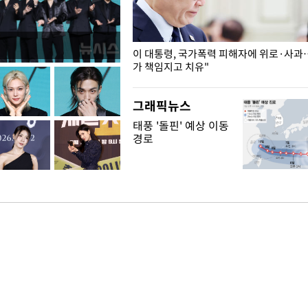
개구리밥
이 대통령, 국가폭력 피해자에 위로·사과
가 책임지고 치유"
그래픽뉴스
태풍 '돌핀' 예상 이동
경로