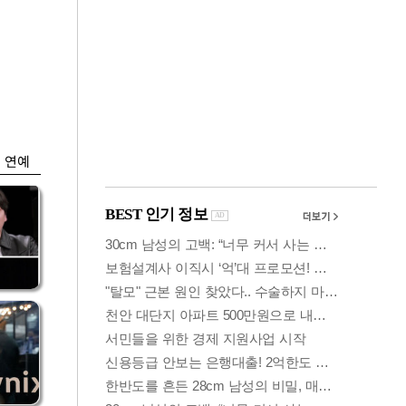
금융
…
두나무, 경찰청 '압수
 중
가상자산' 관리한다
연예