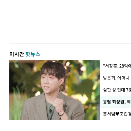
이시간
핫뉴스
"서장훈, 28억
방은희, 어머니 
심판 성 접대 7
응팔 최성원, 
홍서범♥조갑경,