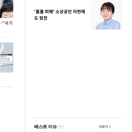
'홈플 피해' 소상공인 이번에
도 뒷전
…"국가
홈플러스, 67개 점포 가오픈… 13일 정식 개장
오세훈 서울시장,
환경 점검