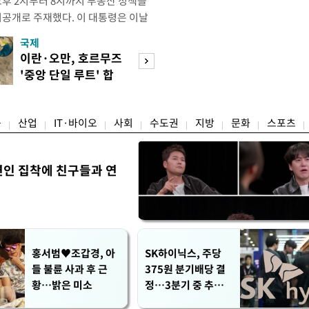
오후 2시부터 8시까지 부동산 정책을
비공개로 주재했다. 이 대통령은 이날
원장으로부터 주택 공급 촉진을 위한
국제
경제
과 함께 부동산의 조기 공급 유도 및
이란·오만, 호르무즈
수도권 고용 급랭
다고 강유정 청와대 수석대변인이 서
'중앙 단일 루트' 합
전국 취업자 10명
회의에는 한 총리와 구윤철 부총리
의
1명뿐
융
산업
IT·바이오
사회
수도권
지방
문화
스포츠
연인 집착에 친구들과 연
홍서범♥조갑경, 아
SK하이닉스, 주당
들 불륜 사과 후 근
375원 분기배당 결
황…밝은 미소
정…3분기 중 추가
주주환원 발표