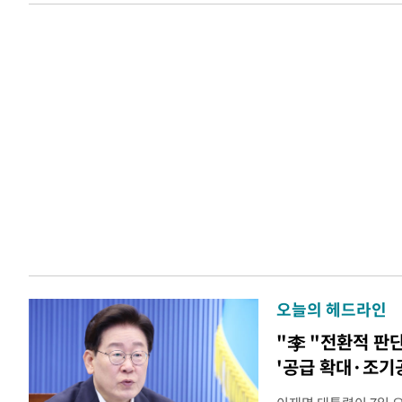
오늘의 헤드라인
"李 "전환적 판
'공급 확대·조기