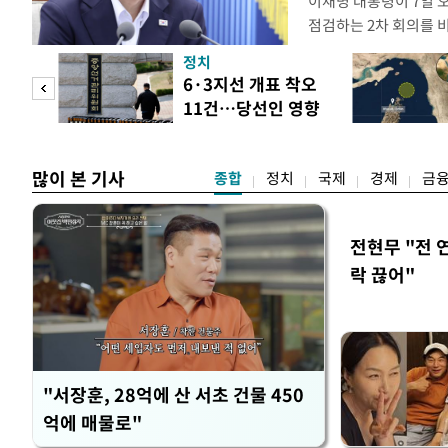
이재명 대통령이 7일 
점검하는 2차 회의를 
관계부처 장관들과 위
정치
금융 지원 방향 및 방안
 두
6·3지선 개표 착오
지원 방안을 보고 받았
11건…당선인 영향
면 브리핑에서 밝혔다 
 정도
없어
많이 본 기사
종합
정치
국제
경제
금
전현무 "전 
락 끊어"
"서장훈, 28억에 산 서초 건물 450
억에 매물로"