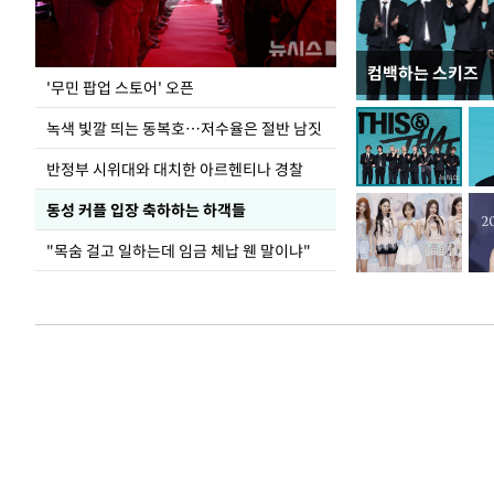
컴백하는 스키즈
지석천 뒤덮은 
'무민 팝업 스토어' 오픈
녹색 빛깔 띄는 동복호…저수율은 절반 남짓
반정부 시위대와 대치한 아르헨티나 경찰
동성 커플 입장 축하하는 하객들
"목숨 걸고 일하는데 임금 체납 웬 말이냐"