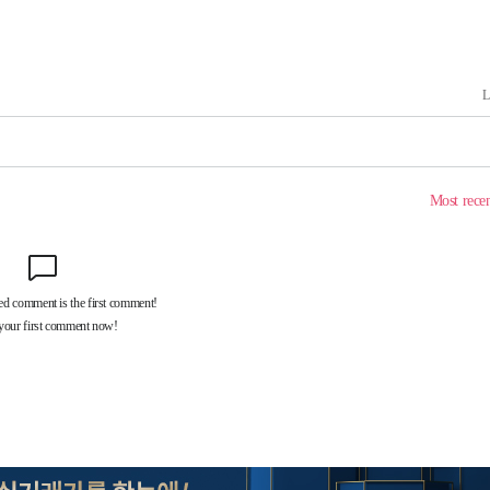
장 기소
회
교수…이병
개시
0.3만개
 4.1%로
말고 과감히
쪽 아웃바
 하향
별재난지역
…희망지 못
날씨]
요 선제 대