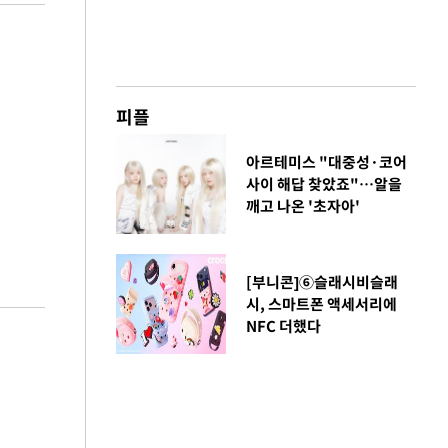
피플
아르테미스 "대중성·코어
사이 해답 찾았죠"…알을
깨고 나온 '초자아'
[부니콘]⑥슬래시비슬래
시, 스마트폰 액세서리에
NFC 더했다