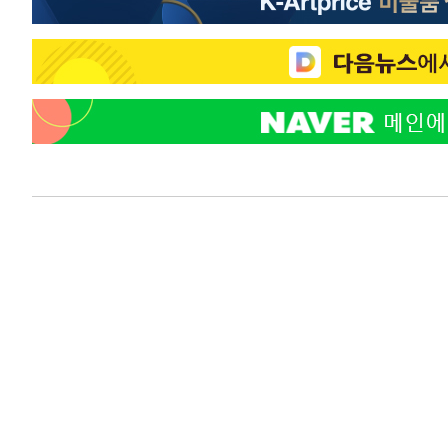
응"
-9419초 전 >
여자배구 이재영·이다영 자매, 아제르바이잔 투란VC 입단
-8672초 전 >
외국인 심판 성 접대 7경기 들여다보니…한국 축구 '5승 2
-8406초 전 >
[속보]코스닥, 2.86포인트(0.36%) 내린 798.81마감
-8359초 전 >
[속보]코스피, 6200선 약보합…0.60% 내린 6258.77에 
-8339초 전 >
[속보]원·달러 환율, 7.7원 내린 1416.1원 마감
-8228초 전 >
[속보] 노원서 40.1도 관측…서울, 2018년 이후 첫 40도
-5318초 전 >
[속보]종합특검, '계엄 수용공간 확보' 신용해 前교정본부
-4191초 전 >
외신들도 주목한 韓축구 파문…"국민적 공분에 수사 재개"
-4162초 전 >
11시간 압수수색에 성접대 파문까지…'쑥대밭' 된 축구협
-3184초 전 >
[속보]규제합리화위원회 부위원장에 김태유 서울대 공대 
태 후임
7분 전 >
[속보]국힘 윤리위, '돌려차기 발언' 진종오·서범수 징계 절차 