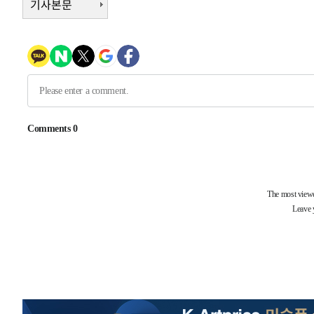
기사본문
-8339초 전 >
[속보]원·달러 환율, 7.7원 내린 1416.1원 마감
-8228초 전 >
[속보] 노원서 40.1도 관측…서울, 2018년 이후 첫 40도
-5318초 전 >
[속보]종합특검, '계엄 수용공간 확보' 신용해 前교정본부
-4191초 전 >
외신들도 주목한 韓축구 파문…"국민적 공분에 수사 재개"
-4162초 전 >
11시간 압수수색에 성접대 파문까지…'쑥대밭' 된 축구협
-3184초 전 >
[속보]규제합리화위원회 부위원장에 김태유 서울대 공대 
태 후임
7분 전 >
[속보]국힘 윤리위, '돌려차기 발언' 진종오·서범수 징계 절차 
-30395초 전 >
미 사업체 일자리, 7월에 2.3만개 순감하고 그 전 2개월 1
하향수정 (2보)
-29843초 전 >
[속보] 미 사업체, 일자리 7월에 2.3만 개 줄어…실업률은
↓
-25706초 전 >
[속보]이 대통령 "부동산 공급 기존 사고방식 매달리지 
실천"
-24791초 전 >
이란, "오만과 '중앙 단일 루트' 합의…북쪽 인바운드·남
운드는 임시"
-16359초 전 >
"낮 기온 소폭 하락"…수도권 폭염중대경보, 폭염경보로
-16323초 전 >
[속보]이 대통령, '호우피해' 안동·의성 관할 4개 면 특
선포
-16286초 전 >
[단독]중수청 지원 검사들, 정원 초과 시 낮은 계급 임용
갈 수도
-14257초 전 >
낮 최고 37도 찜통더위…곳곳 소나기·강원 많은 비[내일
-12563초 전 >
SK하이닉스, 용인·청주 팹에 54조 투자…"AI 메모리 수