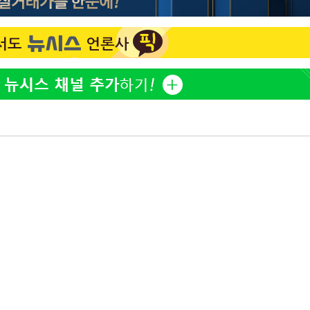
"서장훈, 28억에 산 서초 
1
450억에 매물로"
무'
전현무 "전 연인 집착에 
2
마쳐
홍서범♥조갑경, 아들 불륜
3
은 미소
SK하이닉스, 주당 375원
4
장 기소
분기 중 추가 주주환원 발
외국인 심판 성 접대 7
회
5
국 축구 '5승 2무'
교수…이병
개시
[속보]SK하이닉스, 주당 3
6
당…"3분기 중 주주환원 
與 황희 "버스 하우스 제
7
점도 있을 것"