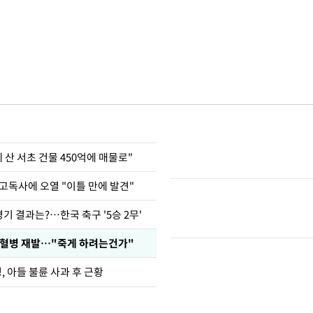
에 산 서초 건물 450억에 매물로"
고독사에 오열 "이틀 만에 발견"
경기 결과는?…한국 축구 '5승 2무'
백혈병 재발…"죽게 하려는건가"
 아들 불륜 사과 후 근황