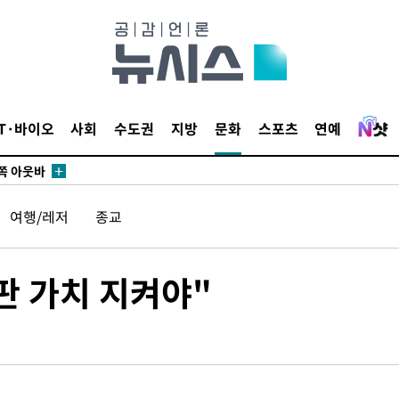
개시
0.3만개
 4.1%로
IT·바이오
사회
수도권
지방
문화
스포츠
연예
말고 과감히
쪽 아웃바
 하향
여행/레저
종교
별재난지역
…희망지 못
날씨]
출판 가치 지켜야"
요 선제 대
무'
마쳐