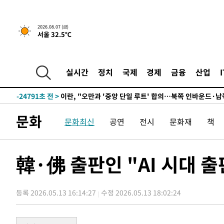
2026.08.07 (금)
서울 32.5℃
7분 전 >
[속보]국힘 윤리위, '돌려차기 발언' 진종오·서범수 징계 절차 
-30395초 전 >
미 사업체 일자리, 7월에 2.3만개 순감하고 그 전 2개월 1
하향수정 (2보)
-29843초 전 >
[속보] 미 사업체, 일자리 7월에 2.3만 개 줄어…실업률은
실시간
정치
국제
경제
금융
산업
↓
-25706초 전 >
[속보]이 대통령 "부동산 공급 기존 사고방식 매달리지 
실천"
-24791초 전 >
이란, "오만과 '중앙 단일 루트' 합의…북쪽 인바운드·남
운드는 임시"
-16359초 전 >
"낮 기온 소폭 하락"…수도권 폭염중대경보, 폭염경보로
문화
문화최신
공연
전시
문화재
책
-16323초 전 >
[속보]이 대통령, '호우피해' 안동·의성 관할 4개 면 특
선포
-16286초 전 >
[단독]중수청 지원 검사들, 정원 초과 시 낮은 계급 임용
갈 수도
-14257초 전 >
낮 최고 37도 찜통더위…곳곳 소나기·강원 많은 비[내일
韓·佛 출판인 "AI 시대 
-12563초 전 >
SK하이닉스, 용인·청주 팹에 54조 투자…"AI 메모리 수
응"
-9419초 전 >
여자배구 이재영·이다영 자매, 아제르바이잔 투란VC 입단
등록 2026.05.13 16:14:27
수정 2026.05.13 18:02:24
-8672초 전 >
외국인 심판 성 접대 7경기 들여다보니…한국 축구 '5승 2
-8406초 전 >
[속보]코스닥, 2.86포인트(0.36%) 내린 798.81마감
-8359초 전 >
[속보]코스피, 6200선 약보합…0.60% 내린 6258.77에 