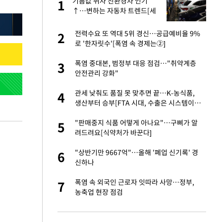
친과
기름값 뛰자 친환경차 인기
1
1
↑…변하는 자동차 트렌드[세
쓸통]
…"목디스크 심해
전력수요 또 역대 5위 경신…공급예비율 9%
2
2
로 '한자릿수'[폭염 속 경제는②]
피해…떳떳하면 신분
폭염 중대본, 범정부 대응 점검…"취약계층
3
3
안전관리 강화"
기↑…변하는 자동
관세 낮춰도 품질 못 맞추면 끝…K-농식품,
4
4
생산부터 승부[FTA 시대, 수출은 시스템이다
②]
추가' 홈페이지 공
"판매중지 식품 어떻게 아나요"…구삐가 알
5
5
려드려요[식약처가 바꾼다]
스라엘 긴급방문 다
"상반기만 9667억"…올해 '폐업 신기록' 경
6
6
신하나
톨루카전 선발 출
폭염 속 외국인 근로자 잇따라 사망…정부,
7
7
농축업 현장 점검