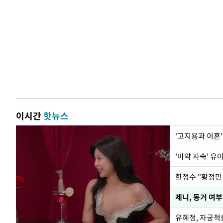
이시간
핫뉴스
'고지용과 이혼'
'마약 자숙' 유
제니, 동거 여
유혜정, 자궁적