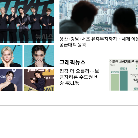
주째 하락, L당 1천800원대
용산·강남·서초 유휴부지까지…세제 이은 
공급대책 윤곽
그래픽뉴스
집값 더 오를라…보
금자리론 수도권 비
중 48.1%