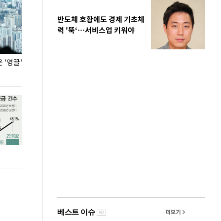
반도체 호황에도 경제 기초체
력 '뚝‘…서비스업 키워야
'영끌'
폭염 속 주말 풍경은?
극한 폭염에 바
도