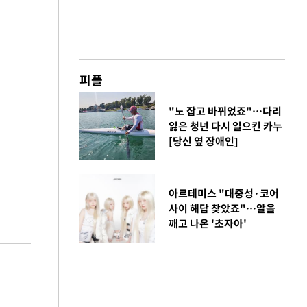
피플
"노 잡고 바뀌었죠"…다리
잃은 청년 다시 일으킨 카누
[당신 옆 장애인]
아르테미스 "대중성·코어
사이 해답 찾았죠"…알을
깨고 나온 '초자아'