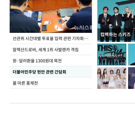
컴백하는 스키즈
주유소 기름값 12
선관위 시간대별 투표율 입력 관련 기자회견하는 주진우 의원
알렉산드로바, 세계 1위 사발렌카 격침
원·달러환율 1300원대 목전
더불어민주당 현안 관련 간담회
물 마른 홍제천