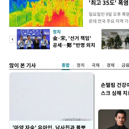
'최고 35도' 폭
일요일인 9일 오후 폭
운데 전국 주요 지역 기
더위가 꺾인 분위기다.
정치
도(오산, 안성, 용인남
만 피
金·宋, '선거 책임'
화순, 보성, 광양, 강진
공세…鄭 "반명 외치
면 제외), 곡성북부, 
공개
며 분열"
많이 본 기사
종합
정치
국제
경제
금
손떨림 건강
스크 심해 치
'마약 자숙' 유아인, 남사친과 볼뽀