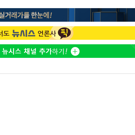
'마약 자숙' 유아인, 남사
1
볼뽀뽀 근황
손떨림 건강이상설 한승연
2
치료 중"
한정수 "황정민 선배만 
3
공개하라"
기름값 뛰자 친환경차 인
4
차 트렌드[세쓸통]
[단독]대통령기록관, '尹 
5
개…계엄 선포문은 빠져
[속보]美중부 사령관, 이
6
중화된 전선 상황 논의
LAFC 손흥민, 리그스컵 
7
격…득점포 재가동 도전