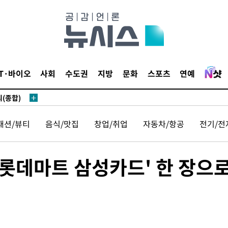
 있어”
 차에 첫
IT·바이오
사회
수도권
지방
문화
스포츠
연예
동'
리(종합)
개
패션/뷰티
음식/맛집
창업/취업
자동차/항공
전기/전
급대우'
설 '온도
사건
'롯데마트 삼성카드' 한 장으
 밝혀
발로 부상
 논의
밀정보, 언