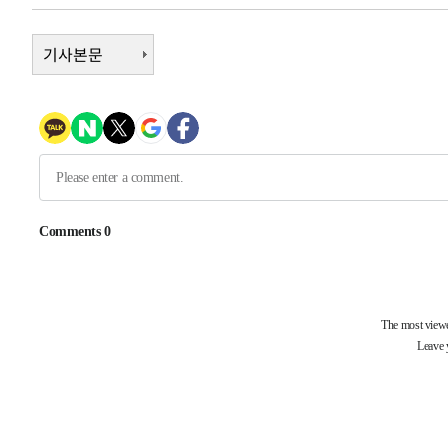
2시간 전 >
“美 이란전 무기 소진…북한과 분쟁시 주한 미군 취약해질 수
-31433초 전 >
기사본문
"일본축구협회, 대한축구협회 성 접대 의혹 심판 조사"
-24075초 전 >
[속보]장은수, KLPGA 제주삼다수 역전 우승…데뷔 10년
정상
-19440초 전 >
"얼마나 더웠으면"…안동 물길공원서 헤엄친 구렁이 '소
-19367초 전 >
손흥민, 68분 뛰고 2경기 침묵…LAFC, 톨루카에 1-0 승
-18639초 전 >
'2경기 연속 침묵' 손흥민, 톨루카전 68분만 뛰고 슈팅 0
-17391초 전 >
이강인, 오늘 서울서 AT마드리드 입단식…'전례 없는 특
-4273초 전 >
'여긴 20도, 저긴 50도'…열화상 카메라로 본 폭염 저감시
차'
-3744초 전 >
콜롬비아 신임 우파 대통령 취임 하루만에 차량폭탄 폭발 
44분 전 >
튀르키예 외무장관, "메카 3국 방위협정은 이란이 목표 아냐 "
1시간 전 >
이군이 불법 군시설 건설한 레바논 남부에서 레바논군 3명 폭
2시간 전 >
[속보]美중부 사령관, 이스라엘 긴급방문 다중화된 전선 상황
2시간 전 >
美 국방부, 켄달 전 공군장관 보안허가 취소…“에어포스원 기
론 누출”
2시간 전 >
‘축구의 신’ 아르헨티나 축구 선수 메시의 부친 지병 별세
2시간 전 >
“美 이란전 무기 소진…북한과 분쟁시 주한 미군 취약해질 수