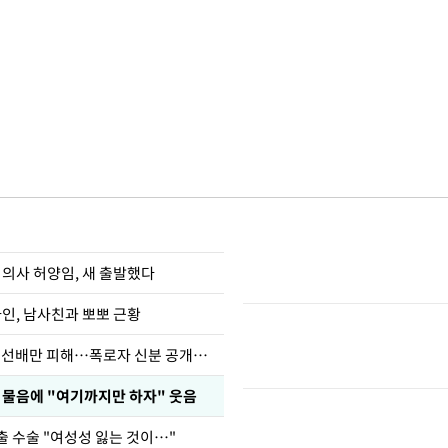
 의사 허양임, 새 출발했다
아인, 남사친과 뽀뽀 근황
한정수 "황정민 선배만 피해…폭로자 신분 공개하라"
부 물음에 "여기까지만 하자" 웃음
출 수술 "여성성 잃는 것이…"