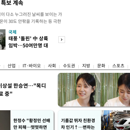
염 특보 계속
염이 다소 누그러진 날씨를 보이는 가
온이 30도 안팎을 기록하는 등 극한
 기상청에 따르면 이날 오후 4시 경기
국제
경제
부, 여주동남부), 전라남도(담양, 장성,
태풍 '돌핀' 中 상륙
세제·토허제 엇
, 영암, 신안(흑산면제외), 영광(낙월
임박…50여만명 대
자…실거주 유예 
곡성남부, 해남북부,
피
장 검토
융
산업
IT·바이오
사회
수도권
지방
문화
스포츠
이상설 한승연…"목디
료 중"
한정수 "황정민 선배
기름값 뛰자 친환경
만 피해…떳떳하면
차 인기↑…변하는