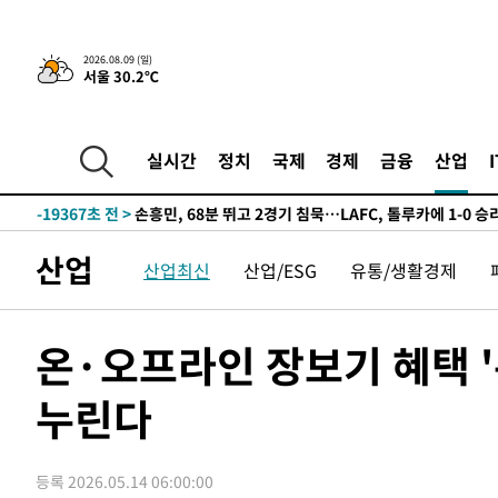
2026.08.09 (일)
서울 30.2℃
2시간 전 >
“美 이란전 무기 소진…북한과 분쟁시 주한 미군 취약해질 수
-31433초 전 >
"일본축구협회, 대한축구협회 성 접대 의혹 심판 조사"
-24075초 전 >
[속보]장은수, KLPGA 제주삼다수 역전 우승…데뷔 10년
실시간
정치
국제
경제
금융
산업
정상
-19440초 전 >
"얼마나 더웠으면"…안동 물길공원서 헤엄친 구렁이 '소
-19367초 전 >
손흥민, 68분 뛰고 2경기 침묵…LAFC, 톨루카에 1-0 승
-18639초 전 >
'2경기 연속 침묵' 손흥민, 톨루카전 68분만 뛰고 슈팅 0
산업
산업최신
산업/ESG
유통/생활경제
-17391초 전 >
이강인, 오늘 서울서 AT마드리드 입단식…'전례 없는 특
-4273초 전 >
'여긴 20도, 저긴 50도'…열화상 카메라로 본 폭염 저감시
차'
-3744초 전 >
콜롬비아 신임 우파 대통령 취임 하루만에 차량폭탄 폭발 
온·오프라인 장보기 혜택 
44분 전 >
튀르키예 외무장관, "메카 3국 방위협정은 이란이 목표 아냐 "
누린다
1시간 전 >
이군이 불법 군시설 건설한 레바논 남부에서 레바논군 3명 폭
2시간 전 >
[속보]美중부 사령관, 이스라엘 긴급방문 다중화된 전선 상황
2시간 전 >
美 국방부, 켄달 전 공군장관 보안허가 취소…“에어포스원 기
등록 2026.05.14 06:00:00
론 누출”
2시간 전 >
‘축구의 신’ 아르헨티나 축구 선수 메시의 부친 지병 별세