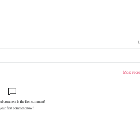
 있어”
 차에 첫
동'
리(종합)
개
급대우'
설 '온도
사건
 밝혀
발로 부상
 논의
밀정보, 언
 있어”