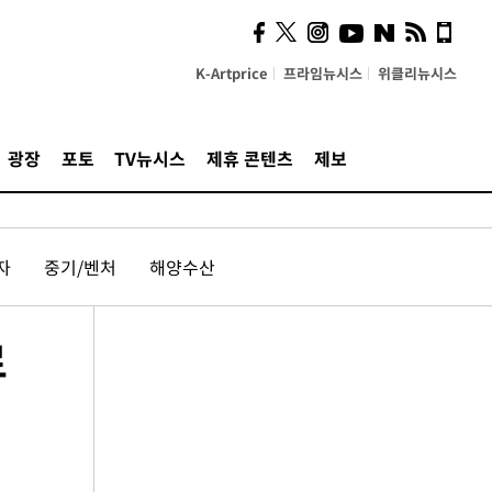
K-Artprice
프라임뉴시스
위클리뉴시스
광장
포토
TV뉴시스
제휴 콘텐츠
제보
자
중기/벤처
해양수산
로