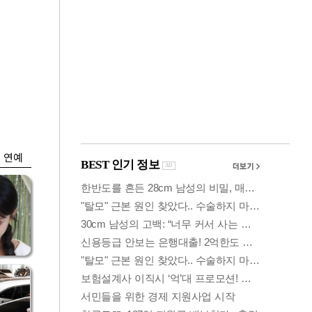
금융
박
변동성 커진 코스
연
피…거래대금 올해
최저
연예