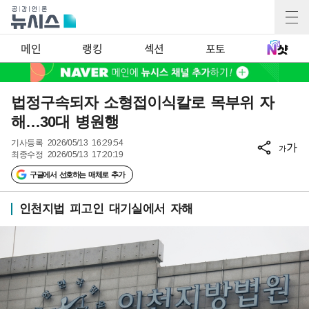
메인
랭킹
섹션
포토
법정구속되자 소형접이식칼로 목부위 자
해…30대 병원행
기사등록
2026/05/13 16:29:54
가
가
최종수정
2026/05/13 17:20:19
구글에서 선호하는 매체로 추가
인천지법 피고인 대기실에서 자해