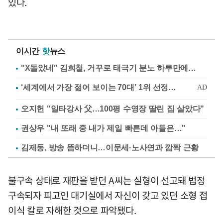
있다.
이시간
핫
뉴스
"X돌았네" 김희철, 거꾸로 태극기 분노 하루만에…
오지헌 "일타강사 父…100평 수영장 딸린 집 살았다"
권상우 "내 또래 중 내가 제일 빠른데 아들은…"
김제동, 방송 뜸하더니…이문세·노사연과 깜짝 근황
불구속 상태로 재판을 받던 A씨는 실형이 선고돼 법정
구속되자 피고인 대기실에서 자신이 갖고 있던 소형 접
이식 칼로 자해한 것으로 파악됐다.