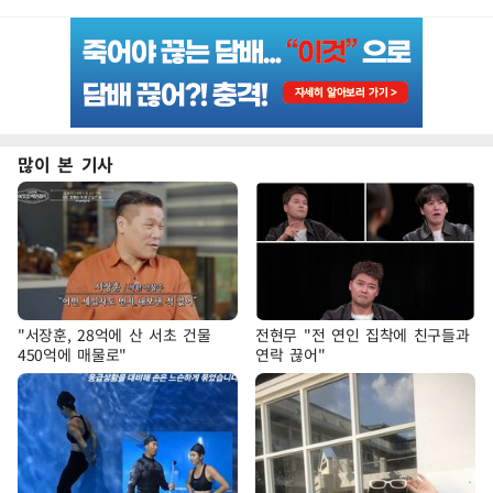
많이 본 기사
"서장훈, 28억에 산 서초 건물
전현무 "전 연인 집착에 친구들과
450억에 매물로"
연락 끊어"