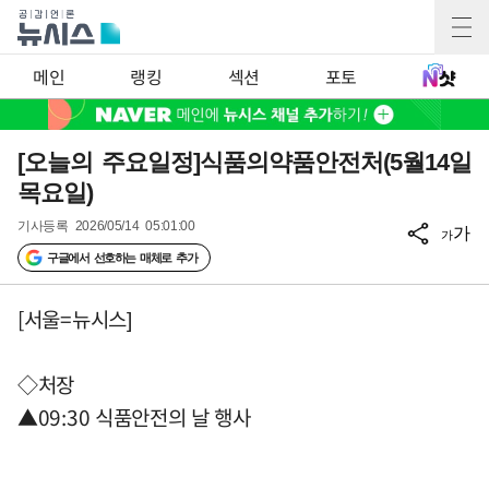
메인
랭킹
섹션
포토
[오늘의 주요일정]식품의약품안전처(5월14일
목요일)
기사등록
2026/05/14 05:01:00
가
가
구글에서 선호하는 매체로 추가
[서울=뉴시스]
◇처장
▲09:30 식품안전의 날 행사