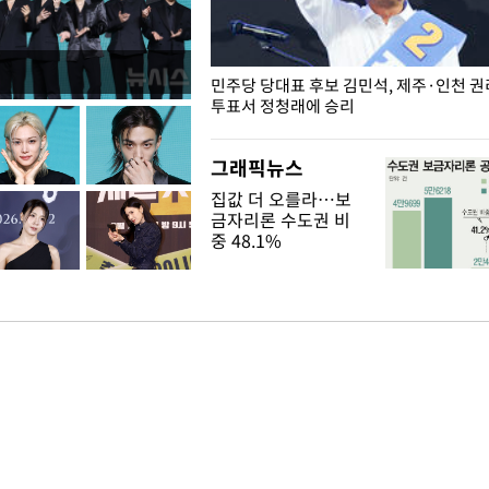
슨 일이? [뉴시스국회토pic]
민주당 당대표 후보 김민석, 제주·인천 
투표서 정청래에 승리
그래픽뉴스
집값 더 오를라…보
금자리론 수도권 비
중 48.1%