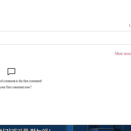
속[다음주
다"
려 죄송"
서미화·한
1위… 정청
2.08%·
해 뛸 것"
리
씨]
해 아틀레티