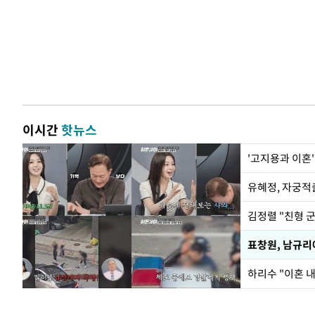
이시간
핫뉴스
'고지용과 이혼'
유혜정, 자궁적
김정렬 "친형 
하리수 "이혼 