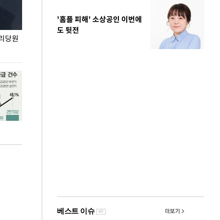
'홈플 피해' 소상공인 이번에
도 뒷전
권리당원
무더위 잊는 도심형 여름 축제 '2026 서울 바캉스
용산어린이정원 앞
페스티벌'