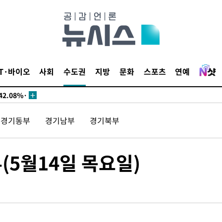
서미화·한
IT·바이오
사회
수도권
지방
문화
스포츠
연예
1위… 정청
2.08%·
해 뛸 것"
경기동부
경기남부
경기북부
리
씨]
해 아틀레티
(5월14일 목요일)