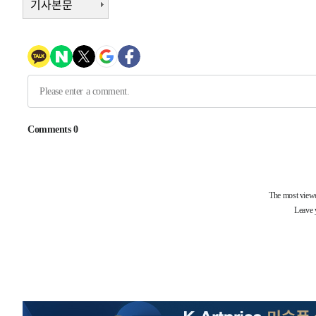
기사본문
5시간 전 >
남자 농구, 나고야 아시안게임서 '홈팀' 일본과 한일전
5시간 전 >
여수 오동도 해상서 모터보트 전복…1명 사망·1명 실종
6시간 전 >
극한폭염 한풀 꺾이지만…'낮 최고 35도' 무더위, 열대야 계
날씨]
7시간 전 >
축구협회 "압수수색·성접대 논란 사과…쇄신의 기회로 삼겠
7시간 전 >
[속보]'압수수색·성접대 논란' 축구협회 "실망과 걱정 안겨드
10시간 전 >
'최고 37도' 폭염 지속…강원동해안 최대 150㎜ 비
12시간 전 >
[속보]뉴욕증시 상승 마감…S&P 0.6% 나스닥 1.3%↑
-15063초 전 >
이란 "호르무즈 재개방 합의 근접…美 배상 선행돼야"
-6110초 전 >
[속보]與최고위원 제주·인천 순회경선…박선원·최민희·
민수·김용 순
-6063초 전 >
[속보]김민석, 與 전대 당원투표 누적 득표율 45.42%로 
래 44.56%
-5345초 전 >
[속보]與 대표 경선 제주·인천 당원투표…金 47.75%·鄭 4
宋 10.17%
-4879초 전 >
이강인 "아틀레티코 이적 기뻐…등번호 7번 의미보단 팀 위
-4814초 전 >
[속보]與 당대표 경선, 제주·인천 권리당원 투표 김민석 승
23분 전 >
낮 최고 35도 '무더위'…동해안 시간당 30㎜ '강한 비'[내일날
35분 전 >
[속보]이강인 "감독님이 원하는 마음 느꼈고, 많은 트로피 원
코 이적"
39분 전 >
수도권 40도 육박 '펄펄'…동해안 일부 지역엔 호의주의보