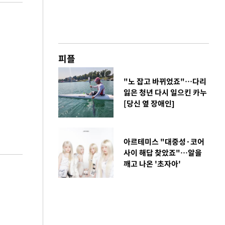
피플
"노 잡고 바뀌었죠"…다리
잃은 청년 다시 일으킨 카누
[당신 옆 장애인]
아르테미스 "대중성·코어
사이 해답 찾았죠"…알을
깨고 나온 '초자아'