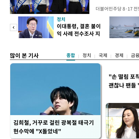
더불어민주당 8·17 
보가 8일 제주·인천 지
정치
다. 앞서 정청래 후보
희망
이대통령, 결혼 불이
·울산·경남 경선에서 1
각"
익 사례 전수조사 지
제주·인천 경선에서 이기
시
만 두 후보 간 누적 득표
많이 본 기사
종합
정치
국제
경제
금
"손 떨림 포
괜찮나 팬들 
김희철, 거꾸로 걸린 광복절 태극기
현수막에 "X돌았네"