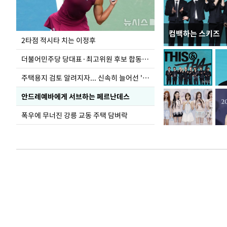
컴백하는 스키즈
이번주 국회에는 무
2타점 적시타 치는 이정후
더불어민주당 당대표·최고위원 후보 합동연설회
주택용지 검토 알려지자... 신속히 늘어선 '근조화환'
안드레예바에게 서브하는 페르난데스
폭우에 무너진 강릉 교동 주택 담벼락