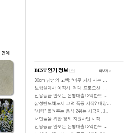
금융
시
다시 뛰는 코스닥…
'들
ETF 수익률 상위권
찍어
연예