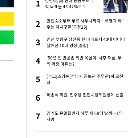
절
김민석, 與 전대 당원투표 누
1
1
"
적 득표율 45.42%로 1
위…'0.86%p차' 박빙 재역전
(종합2보)
승연, 건강 괜찮나
안전숙소부터 무료 사우나까지…폭염과 싸
2
2
우는 자치구들[구청25]
 다 죽어"…전세금
인천 부평구 삼산동 한 아파트서 40대 어머니
3
3
살해한 10대 영장(종합)
근조화환, 왜?[뉴
'50년 전 반공법 위반 옥살이' 사후 재심, 무
4
4
죄 확정 이유는?
백 "여성성을 잃는
[부고]조영순(성남시 공보관 주무관)씨 모친
5
5
상
원하는 마음 느꼈고,
허종식 의원, 민주당 인천시당위원장에 선출
6
6
코 이적"
당원투표 누적 득표율
경기도 온열질환자 하루 새 68명 발생…1명
7
7
44.56%
사망