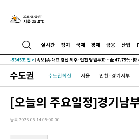
2026.08.09 (일)
서울 25.0℃
12시간 전 >
[속보]뉴욕증시 상승 마감…S&P 0.6% 나스닥 1.3%↑
-15063초 전 >
이란 "호르무즈 재개방 합의 근접…美 배상 선행돼야"
-6110초 전 >
[속보]與최고위원 제주·인천 순회경선…박선원·최민희·
실시간
정치
국제
경제
금융
산업
민수·김용 순
-6063초 전 >
[속보]김민석, 與 전대 당원투표 누적 득표율 45.42%로 
래 44.56%
-5345초 전 >
[속보]與 대표 경선 제주·인천 당원투표…金 47.75%·鄭 4
宋 10.17%
-4879초 전 >
이강인 "아틀레티코 이적 기뻐…등번호 7번 의미보단 팀 위
수도권
수도권최신
서울
인천·경기서부
-4814초 전 >
[속보]與 당대표 경선, 제주·인천 권리당원 투표 김민석 승
23분 전 >
낮 최고 35도 '무더위'…동해안 시간당 30㎜ '강한 비'[내일날
35분 전 >
[속보]이강인 "감독님이 원하는 마음 느꼈고, 많은 트로피 원
[오늘의 주요일정]경기남부
코 이적"
39분 전 >
수도권 40도 육박 '펄펄'…동해안 일부 지역엔 호의주의보
56분 전 >
온열질환 사망자 3명 늘어…누적 환자 3000명 돌파
등록 2026.05.14 05:00:00
2시간 전 >
강릉에 시간당 81.4㎜ 물폭탄…도로 잠기고 담벼락 붕괴
3시간 전 >
백운산서 80년근 천종산삼 9뿌리 발견…감정가 1.3억원
4시간 전 >
선재도서 해루질 나섰다 실종 60대, 닷새 만에 숨진 채 발견