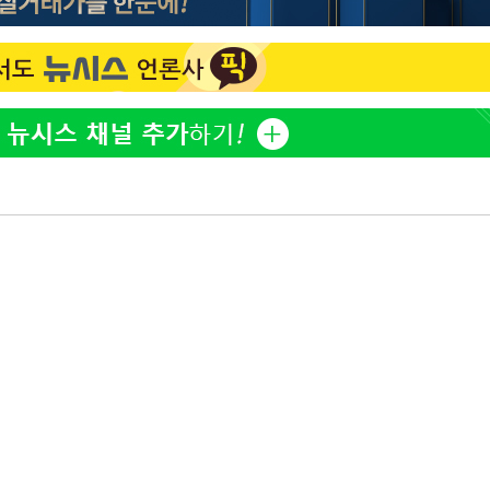
김희철, 거꾸로 걸린 광복
1
태극기 현수막에 "X돌았네
"손 떨림 포착"…카라 한
2
팬들 '걱정'
차가원 "○○○ 까면 주변
3
미반환 속 녹취 폭로 파장
용산어린이정원 앞 즐비한 
4
속[다음주
시스Pic]
다"
유혜정, 자궁적출 수술 고
려 죄송"
5
것이…"
[속보]이강인 "감독님이 
6
많은 트로피 원해 아틀레티
[속보]김민석, 與 전대 
7
45.42%로 1위… 정청래 