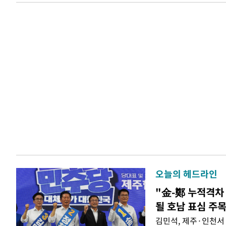
오늘의 헤드라인
"金-鄭 누적격차 
될 호남 표심 주
김민석, 제주·인천서 