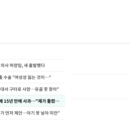
 의사 허양임, 새 출발했다
출 수술 "여성성 잃는 것이…"
군대서 구타로 사망…유골 못 찾아"
표창원, 남규리에 15년 만에 사과…"제가 틀렸습니다"
내가 먼저 제안…아기 못 낳아 미안"