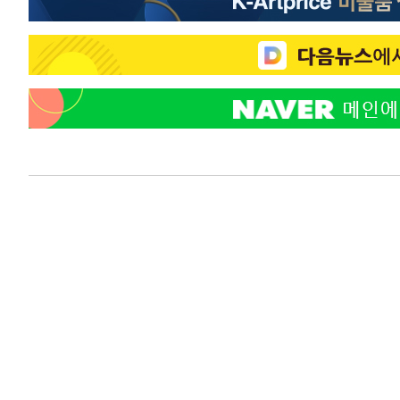
56분 전 >
온열질환 사망자 3명 늘어…누적 환자 3000명 돌파
2시간 전 >
강릉에 시간당 81.4㎜ 물폭탄…도로 잠기고 담벼락 붕괴
3시간 전 >
백운산서 80년근 천종산삼 9뿌리 발견…감정가 1.3억원
4시간 전 >
선재도서 해루질 나섰다 실종 60대, 닷새 만에 숨진 채 발견
5시간 전 >
남자 농구, 나고야 아시안게임서 '홈팀' 일본과 한일전
5시간 전 >
여수 오동도 해상서 모터보트 전복…1명 사망·1명 실종
6시간 전 >
극한폭염 한풀 꺾이지만…'낮 최고 35도' 무더위, 열대야 계
날씨]
7시간 전 >
축구협회 "압수수색·성접대 논란 사과…쇄신의 기회로 삼겠
7시간 전 >
[속보]'압수수색·성접대 논란' 축구협회 "실망과 걱정 안겨드
10시간 전 >
'최고 37도' 폭염 지속…강원동해안 최대 150㎜ 비
12시간 전 >
[속보]뉴욕증시 상승 마감…S&P 0.6% 나스닥 1.3%↑