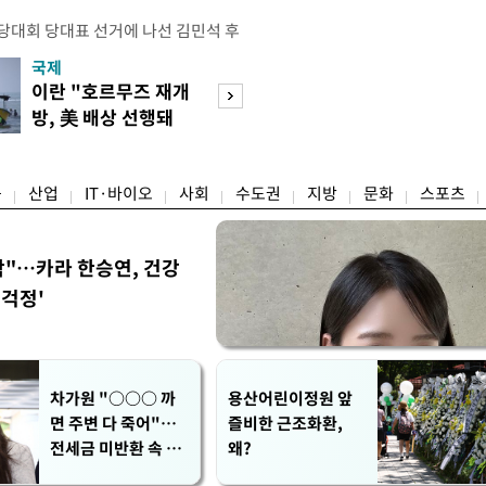
전당대회 당대표 선거에 나선 김민석 후
역 순회경선에서 '누적 1위'를 탈환했
국제
경제
 우세 지역으로 점쳐졌던 충청권과 부산
이란 "호르무즈 재개
세계식량가격 다
승 1패를 주고 받은 김 후보는 이날
방, 美 배상 선행돼
상승…곡물·설탕 
며 '2승 1패'로 앞서가게 됐다. 다
야"
썩'
율 차이가 '0.86%p'에 불과
융
산업
IT·바이오
사회
수도권
지방
문화
스포츠
착"…카라 한승연, 건강
'걱정'
차가원 "○○○ 까
용산어린이정원 앞
면 주변 다 죽어"…
즐비한 근조화환,
전세금 미반환 속 녹
왜?
취 폭로 파장