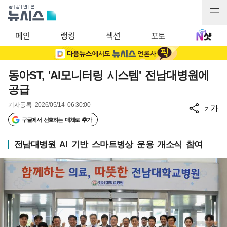
메인
랭킹
섹션
포토
동아ST, 'AI모니터링 시스템' 전남대병원에
공급
기사등록
2026/05/14 06:30:00
가
가
구글에서 선호하는 매체로 추가
전남대병원 AI 기반 스마트병상 운용 개소식 참여