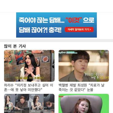
많이 본 기사
하리수 "미키정 보내주고 싶어 이
백혈병 재발 최성원 "치료가 날
혼…애 못 낳아 미안했다"
죽이는 것 같았다" 눈물