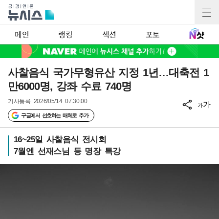
메인
랭킹
섹션
포토
사찰음식 국가무형유산 지정 1년…대축전 1
만6000명, 강좌 수료 740명
기사등록
2026/05/14 07:30:00
가
가
구글에서 선호하는 매체로 추가
16~25일 사찰음식 전시회
7월엔 선재스님 등 명장 특강