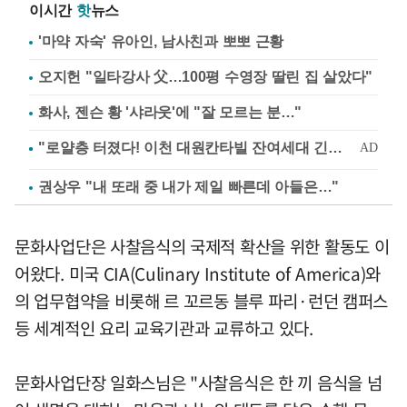
이시간
핫
뉴스
'마약 자숙' 유아인, 남사친과 뽀뽀 근황
오지헌 "일타강사 父…100평 수영장 딸린 집 살았다"
화사, 젠슨 황 '샤라웃'에 "잘 모르는 분…"
권상우 "내 또래 중 내가 제일 빠른데 아들은…"
문화사업단은 사찰음식의 국제적 확산을 위한 활동도 이
어왔다. 미국 CIA(Culinary Institute of America)와
의 업무협약을 비롯해 르 꼬르동 블루 파리·런던 캠퍼스
등 세계적인 요리 교육기관과 교류하고 있다.
문화사업단장 일화스님은 "사찰음식은 한 끼 음식을 넘