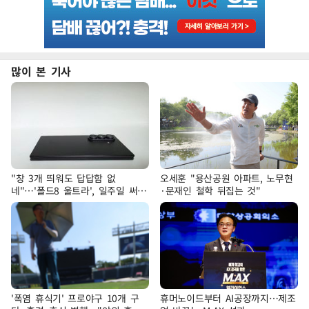
많이 본 기사
"창 3개 띄워도 답답함 없
오세훈 "용산공원 아파트, 노무현
네"…'폴드8 울트라', 일주일 써보
·문재인 철학 뒤집는 것"
니
'폭염 휴식기' 프로야구 10개 구
휴머노이드부터 AI공장까지…제조