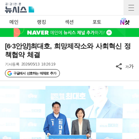
메인
랭킹
섹션
포토
[6·3안양]최대호, 희망제작소와 사회혁신 정
책협약 체결
기사등록
2026/05/13 18:26:19
가
가
구글에서 선호하는 매체로 추가