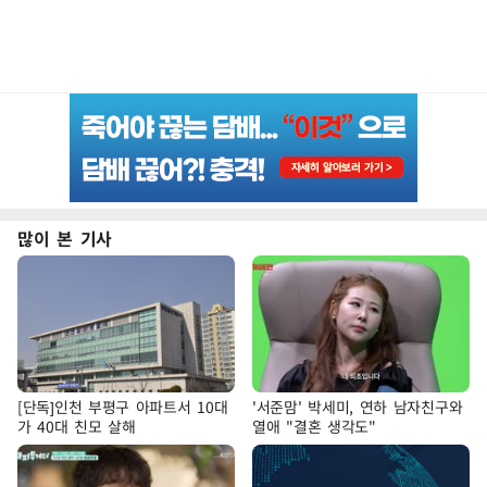
많이 본 기사
[단독]인천 부평구 아파트서 10대
'서준맘' 박세미, 연하 남자친구와
가 40대 친모 살해
열애 "결혼 생각도"