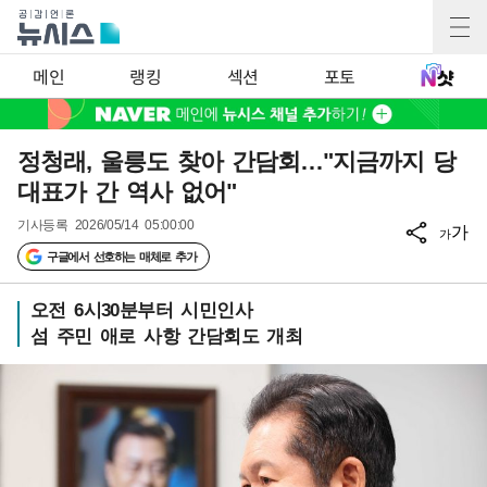
메인
랭킹
섹션
포토
정청래, 울릉도 찾아 간담회…"지금까지 당
대표가 간 역사 없어"
기사등록
2026/05/14 05:00:00
가
가
구글에서 선호하는 매체로 추가
오전 6시30분부터 시민인사
섬 주민 애로 사항 간담회도 개최