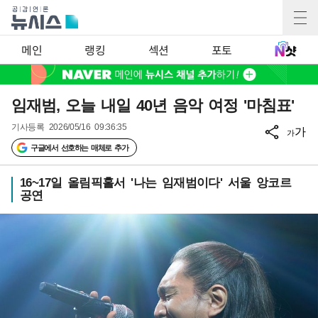
메인
랭킹
섹션
포토
임재범, 오늘 내일 40년 음악 여정 '마침표'
기사등록
2026/05/16 09:36:35
가
가
구글에서 선호하는 매체로 추가
16~17일 올림픽홀서 '나는 임재범이다' 서울 앙코르
공연