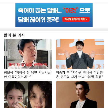
많이 본 기사
정보석 "황정음 전 남편 서글서글
이승기 측 "차가원 전세금 미반환
한 인상이었는데…"
은 고도의 사기 수법…엄벌 원해"