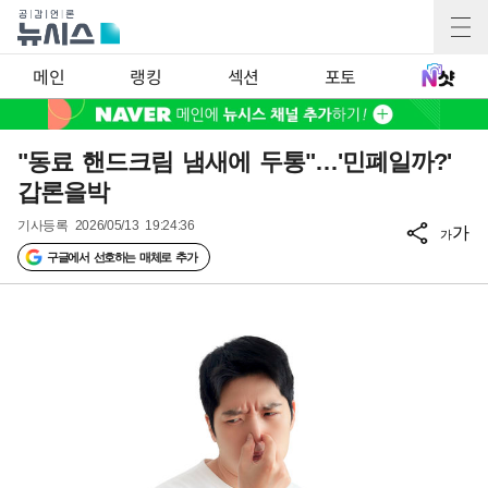
메인
랭킹
섹션
포토
"동료 핸드크림 냄새에 두통"…'민폐일까?'
갑론을박
기사등록
2026/05/13 19:24:36
가
가
구글에서 선호하는 매체로 추가