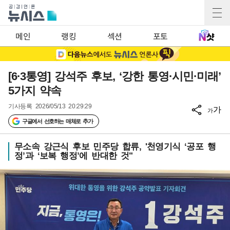
메인
랭킹
섹션
포토
[6·3통영] 강석주 후보, ‘강한 통영·시민·미래’
5가지 약속
기사등록
2026/05/13 20:29:29
가
가
구글에서 선호하는 매체로 추가
무소속 강근식 후보 민주당 합류, '천영기식 ‘공포 행
정’과 ‘보복 행정’에 반대한 것"