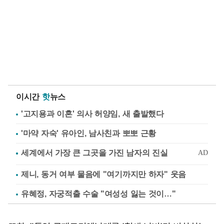
이시간
핫
뉴스
'고지용과 이혼' 의사 허양임, 새 출발했다
'마약 자숙' 유아인, 남사친과 뽀뽀 근황
제니, 동거 여부 물음에 "여기까지만 하자" 웃음
유혜정, 자궁적출 수술 "여성성 잃는 것이…"