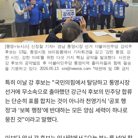
[통영=뉴시스] 신정철 기자= 경남 통영시장 선거 더불어민주당 강석주
후보는 13일, 통영시청 브리핑룸에서 기자회견을 갖고 ‘강한 통영, 강
한 시민, 강한 미래’를 위한 다섯 가지 핵심 공약을 발표했다. 사진은
강 후보의 공약발표 후 더불어민주당 통영지역 출마자들과 함께 필승
을 기원하고 있다. 2026.05.13.
sin@newsis.com
*재판매 및 DB 금지
특히 이날 강 후보는 "국민의힘에서 탈당하고 통영시장
선거에 무소속으로 출마했던 강근식 후보의 민주당 합류
는 단순히 표를 합치는 것이 아니라 천영기식 ‘공포 행
정’과 ‘보복 행정’에 반대하는 모든 양심 세력이 하나로
뭉친 것"이라고 말했다.
이보다 앞서 강 후보는 인사말에서 "오늘 분노를 넘어 참