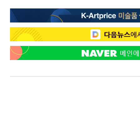
-10897초 전 >
[속보]7~9일 프로야구 3연전도 폭염 취소…11일 재개
-10559초 전 >
"韓 외환시장 개입 관측 배경엔 美의 대한국 무역적자 있
-10386초 전 >
'월드컵 탈락 후폭풍' 축구협회…초유의 압수수색에 '충격
-10226초 전 >
서울 낮 37.9도, 올여름 최고치 경신…영등포 순간 '40도
-9788초 전 >
[속보]종합특검, 대검 추가 압수수색…내란 중요임무종사 
-5883초 전 >
[속보]코스닥, 800p 회복…0.26% 오른 801.67 마감
-5813초 전 >
[속보]코스피, 301.88포인트(4.58%) 내린 6296.38 마감
-5678초 전 >
[속보]원·달러 환율, 0.7원 내린 1423.8원 마감
-3277초 전 >
"여기 떨어졌다"…다누리, 스페이스X 로켓 달 충돌 흔적 
-322초 전 >
손흥민, 5경기 연속골 실패…LAFC는 승부차기 끝 과달라하
1시간 전 >
내일까지 39도 '펄펄'…기상청 "태풍 지나며 폭염 잠시 꺾인