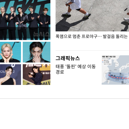
전남광주… 열화상 카메라에 담긴
폭염으로 멈춘 프로야구… 발걸음 돌리는
그래픽뉴스
태풍 '돌핀' 예상 이동
경로