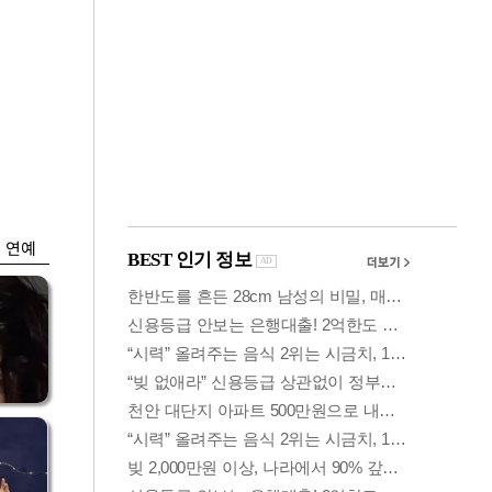
금융
개
외국인 폭풍매도에
 우
코스피 6200선 주저
앉아
연예