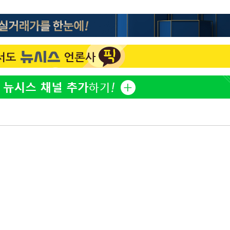
이승기 측 "차가원 전세금 
1
반환은 고도의 사기 수법
벌 원해"
어"
아이유, 장기하 '별일 없
2
·당황'
일상 공개
'
혐의
허지웅 "우리가 지지했던 
3
들었다"…형소법 개정에 
김혜수 "우린 돈 받고 일
4
는 만큼 해내야"
포착
'아들아 요양원은 싫다'…
5
라 격파
도 집 거주 희망
다"
손흥민, 5경기 연속골 실
6
기 끝 과달라하라 격파
효린 "절친에게 남친 빼
7
만 안 있어"