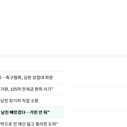
…축구협회, 심판 성접대 파문
가원, 105억 전세금 편취 사기"
 남친 장기하 직접 소환
 남친 빼앗겼다…가만 안 둬"
도박으로 전 재산 잃고 필리핀 도피"