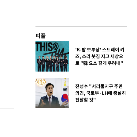
피플
'K-팝 보부상' 스트레이 키
즈, 소리 봇짐 지고 세상으
로 "韓 요소 깊게 우려내"
전성수 "서리풀지구 주민
의견, 국토부·LH에 충실히
전달할 것"