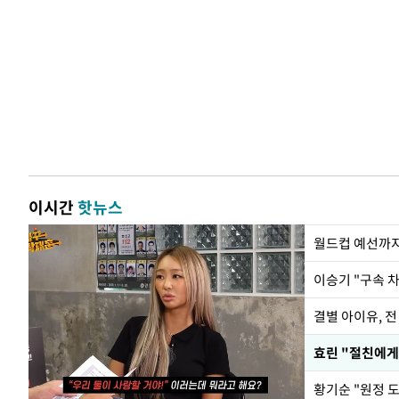
이시간
핫뉴스
월드컵 예선까지
이승기 "구속 차
결별 아이유, 전
효린 "절친에게
황기순 "원정 