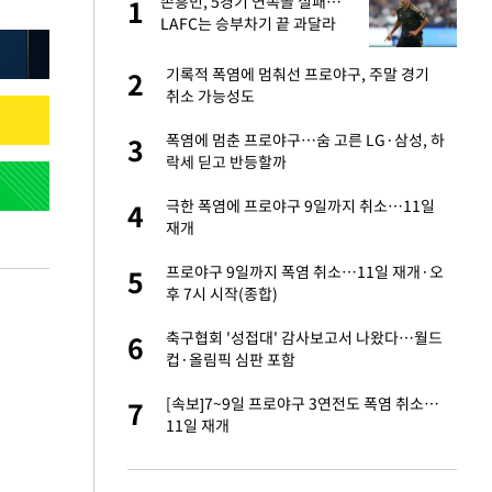
미
손흥민, 5경기 연속골 실패…
1
1
…엄
LAFC는 승부차기 끝 과달라
하라 격파
이 산다' 선곡…쿨한
기록적 폭염에 멈춰선 프로야구, 주말 경기
2
2
취소 가능성도
인간들이 이 꼴 만
폭염에 멈춘 프로야구…숨 고른 LG·삼성, 하
3
3
격한 반응
락세 딛고 반등할까
하는 프리랜서…받
극한 폭염에 프로야구 9일까지 취소…11일
4
4
재개
노인 70%는 아파
프로야구 9일까지 폭염 취소…11일 재개·오
5
5
후 7시 시작(종합)
패…LAFC는 승부차
축구협회 '성접대' 감사보고서 나왔다…월드
6
6
컵·올림픽 심판 포함
앗겨…지금이라면 가
[속보]7~9일 프로야구 3연전도 폭염 취소…
7
7
11일 재개