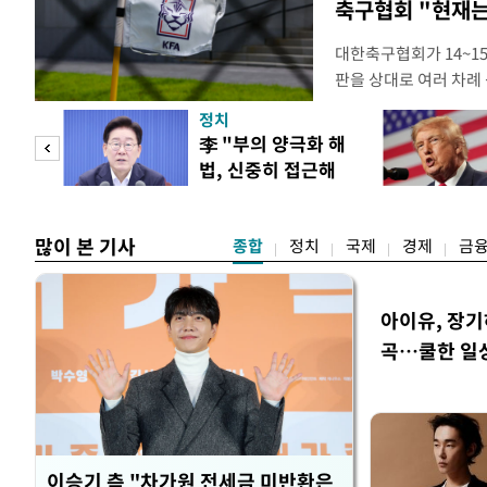
축구협회 "현재는
대한축구협회가 14~15
판을 상대로 여러 차례 
구계에 따르면 국회의 한
정치
년 국제심판 10여 명에
"사적
李 "부의 양극화 해
축구협회는 외국인 심판
법, 신중히 접근해
수십만원에서 많게는 1
 차이
야"
많이 본 기사
종합
정치
국제
경제
금
아이유, 장기
곡…쿨한 일
이승기 측 "차가원 전세금 미반환은