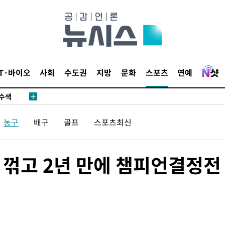
다"
수수색(종
4%↑
IT·바이오
사회
수도권
지방
문화
스포츠
연예
침 준수"
수수색
태세 강
농구
배구
골프
스포츠최신
노 꺾고 2년 만에 챔피언결정전
어"
·당황'
'