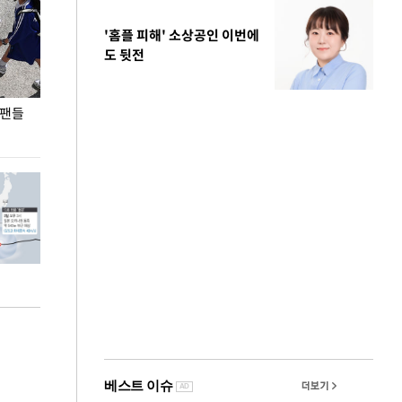
'홈플 피해' 소상공인 이번에
도 뒷전
 팬들
이 대통령, '청년 대책 속도 높여야…폭염 문제도
입추 코앞인데 전
총력 대응'