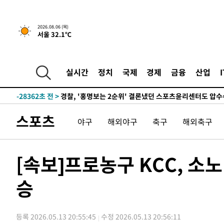
2026.08.06 (목)
서울 32.1℃
1시간 전 >
내일까지 39도 '펄펄'…기상청 "태풍 지나며 폭염 잠시 꺾인
-31448초 전 >
'월드컵 탈락 후폭풍' 축구협회…11시간 걸린 초유의 압
합)
-30884초 전 >
[속보] 뉴욕증시, 혼조 출발…나스닥 0.3%↓, 다우 0.1
실시간
정치
국제
경제
금융
산업
-29677초 전 >
축구협회, 15년 전 심판 성 접대 파문에 "현재는 내부 지
-28362초 전 >
경찰, '홍명보는 2순위' 결론냈던 스포츠윤리센터도 압
-13958초 전 >
[속보]합참 "北 발사체는 단거리탄도미사일…감시·경계
스포츠
화"
-13706초 전 >
日방위성, 北이 동해로 쏜 발사체는 탄도미사일 가능성
야구
해외야구
축구
해외축구
-12136초 전 >
[속보] SKT, 에이닷 서비스 장애 발생…"원인 파악 중"
-11542초 전 >
[속보]합참 "북, 동해상으로 미상 발사체 발사"
[속보]프로농구 KCC, 소
-10938초 전 >
'낮 최고 39도' 불볕더위…한밤 열대야도 계속[내일날씨]
-10897초 전 >
[속보]7~9일 프로야구 3연전도 폭염 취소…11일 재개
승
-10559초 전 >
"韓 외환시장 개입 관측 배경엔 美의 대한국 무역적자 있
-10386초 전 >
'월드컵 탈락 후폭풍' 축구협회…초유의 압수수색에 '충격
등록 2026.05.13 20:55:45
수정 2026.05.13 20:56:11
-10226초 전 >
서울 낮 37.9도, 올여름 최고치 경신…영등포 순간 '40도