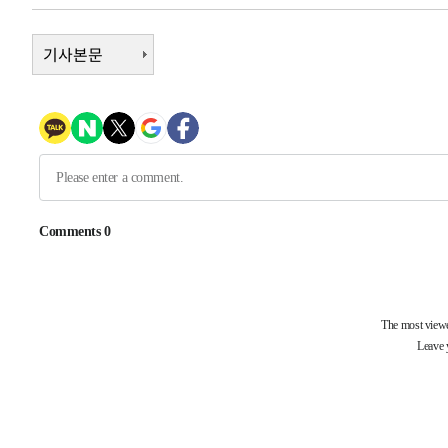
-9788초 전 >
[속보]종합특검, 대검 추가 압수수색…내란 중요임무종사 
-5883초 전 >
[속보]코스닥, 800p 회복…0.26% 오른 801.67 마감
기사본문
-5813초 전 >
[속보]코스피, 301.88포인트(4.58%) 내린 6296.38 마감
-5678초 전 >
[속보]원·달러 환율, 0.7원 내린 1423.8원 마감
-3277초 전 >
"여기 떨어졌다"…다누리, 스페이스X 로켓 달 충돌 흔적 
-322초 전 >
손흥민, 5경기 연속골 실패…LAFC는 승부차기 끝 과달라하
1시간 전 >
내일까지 39도 '펄펄'…기상청 "태풍 지나며 폭염 잠시 꺾인
-31448초 전 >
'월드컵 탈락 후폭풍' 축구협회…11시간 걸린 초유의 압
합)
-30884초 전 >
[속보] 뉴욕증시, 혼조 출발…나스닥 0.3%↓, 다우 0.1
-29677초 전 >
축구협회, 15년 전 심판 성 접대 파문에 "현재는 내부 지
-28362초 전 >
경찰, '홍명보는 2순위' 결론냈던 스포츠윤리센터도 압
-13958초 전 >
[속보]합참 "北 발사체는 단거리탄도미사일…감시·경계
화"
-13706초 전 >
日방위성, 北이 동해로 쏜 발사체는 탄도미사일 가능성
-12136초 전 >
[속보] SKT, 에이닷 서비스 장애 발생…"원인 파악 중"
-11542초 전 >
[속보]합참 "북, 동해상으로 미상 발사체 발사"
-10938초 전 >
'낮 최고 39도' 불볕더위…한밤 열대야도 계속[내일날씨]