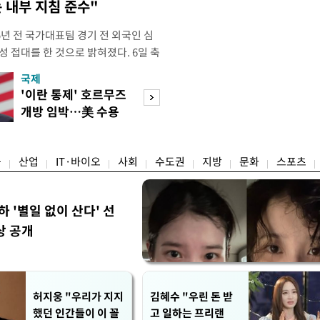
 내부 지침 준수"
년 전 국가대표팀 경기 전 외국인 심
성 접대를 한 것으로 밝혀졌다. 6일 축
 의원실은 축구협회가 2011~2012
국제
경제
게 성 접대한 사실을 확인했다. 당시
'이란 통제' 호르무즈
초고가 겨냥 세제
과 감독관 등 10여 명에게 한 번에
개방 임박…美 수용
편…전월세 '유탄'
00만원이 넘는 돈을 성
할까
려
융
산업
IT·바이오
사회
수도권
지방
문화
스포츠
하 '별일 없이 산다' 선
상 공개
허지웅 "우리가 지지
김혜수 "우린 돈 받
했던 인간들이 이 꼴
고 일하는 프리랜