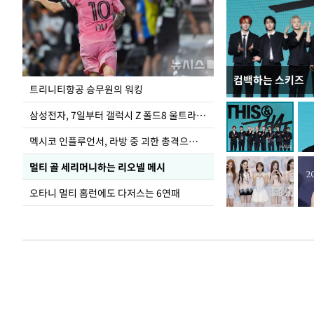
컴백하는 스키즈
입추 하루 앞둔 
트리니티항공 승무원의 워킹
폭염
삼성전자, 7일부터 갤럭시 Z 폴드8 울트라·폴드8·플립8 출시
멕시코 인플루언서, 라방 중 괴한 총격으로 사망
멀티 골 세리머니하는 리오넬 메시
오타니 멀티 홈런에도 다저스는 6연패