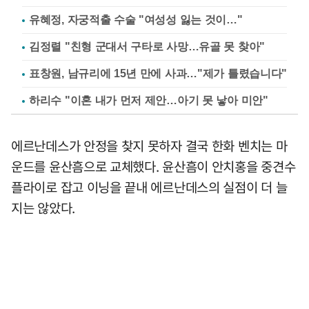
유혜정, 자궁적출 수술 "여성성 잃는 것이…"
김정렬 "친형 군대서 구타로 사망…유골 못 찾아"
표창원, 남규리에 15년 만에 사과…"제가 틀렸습니다"
하리수 "이혼 내가 먼저 제안…아기 못 낳아 미안"
에르난데스가 안정을 찾지 못하자 결국 한화 벤치는 마
운드를 윤산흠으로 교체했다. 윤산흠이 안치홍을 중견수
플라이로 잡고 이닝을 끝내 에르난데스의 실점이 더 늘
지는 않았다.