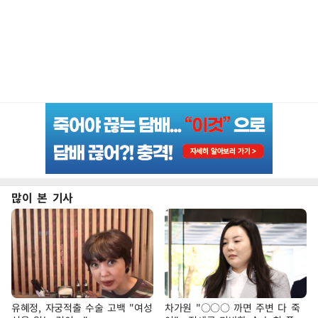
많이 본 기사
유혜정, 자궁적출 수술 고백 "여성
차가원 "○○○ 까면 주변 다 죽