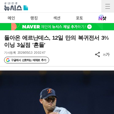
메인
랭킹
섹션
포토
돌아온 에르난데스, 12일 만의 복귀전서 3⅔
이닝 3실점 '흔들'
기사등록
2026/05/13 20:02:47
가
가
구글에서 선호하는 매체로 추가