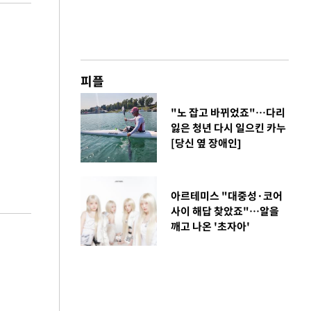
피플
"노 잡고 바뀌었죠"…다리
잃은 청년 다시 일으킨 카누
[당신 옆 장애인]
아르테미스 "대중성·코어
사이 해답 찾았죠"…알을
깨고 나온 '초자아'