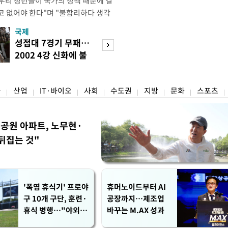
"우리 청년들이 국가의 정책 때문에 결
코 없어야 한다"며 "불합리하다 생각
 편하게 말씀해주시면 좋겠다"고 했
국제
경제
오후 X(옛 트위터)에 '청년들의 목소리
성접대 7경기 무패…
세계식량가격 다
2개' 자료를 공유하며 이같이 적었다.
2002 4강 신화에 불
상승…곡물·설탕 
인해 겪을 수 있는 제도
똥
썩'
융
산업
IT·바이오
사회
수도권
지방
문화
스포츠
공원 아파트, 노무현·
뒤집는 것"
'폭염 휴식기' 프로야
휴머노이드부터 AI
구 10개 구단, 훈련·
공장까지…제조업
휴식 병행…"야외 훈
바꾸는 M.AX 성과
련 해도 안전 최우