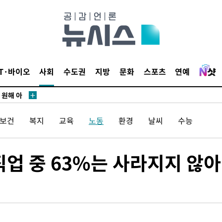
위해 뛸
승리
내일날씨]
IT·바이오
사회
수도권
지방
문화
스포츠
연예
 원해 아
보
/보건
복지
교육
노동
환경
날씨
수능
견
업 중 63%는 사라지지 않아
계속[다음
겠다"
드려 죄송"