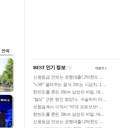
금융
시
다시 뛰는 코스닥…
'들
ETF 수익률 상위권
찍어
연예