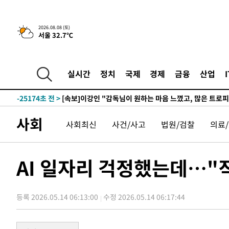
4시간 전 >
[속보]뉴욕증시 상승 마감…S&P 0.6% 나스닥 1.3%↑
2026.08.08 (토)
서울 32.7℃
-32195초 전 >
이강인 "아틀레티코 이적 기뻐…등번호 7번 의미보단 팀 
것"
-32130초 전 >
[속보]與 당대표 경선, 제주·인천 권리당원 투표 김민석 
-25904초 전 >
낮 최고 35도 '무더위'…동해안 시간당 30㎜ '강한 비'[
실시간
정치
국제
경제
금융
산업
-25174초 전 >
[속보]이강인 "감독님이 원하는 마음 느꼈고, 많은 트로피
틀레티코 이적"
-24956초 전 >
수도권 40도 육박 '펄펄'…동해안 일부 지역엔 호의주의
-23925초 전 >
온열질환 사망자 3명 늘어…누적 환자 3000명 돌파
사회
사회최신
사건/사고
법원/검찰
의료
-17870초 전 >
강릉에 시간당 81.4㎜ 물폭탄…도로 잠기고 담벼락 붕괴
-13977초 전 >
백운산서 80년근 천종산삼 9뿌리 발견…감정가 1.3억원
-11687초 전 >
선재도서 해루질 나섰다 실종 60대, 닷새 만에 숨진 채 발
AI 일자리 걱정했는데…"직
-9221초 전 >
남자 농구, 나고야 아시안게임서 '홈팀' 일본과 한일전
-8597초 전 >
여수 오동도 해상서 모터보트 전복…1명 사망·1명 실종
등록 2026.05.14 06:13:00
수정 2026.05.14 06:17:44
-4824초 전 >
극한폭염 한풀 꺾이지만…'낮 최고 35도' 무더위, 열대야 
주 날씨]
-1842초 전 >
축구협회 "압수수색·성접대 논란 사과…쇄신의 기회로 삼
-359초 전 >
[속보]'압수수색·성접대 논란' 축구협회 "실망과 걱정 안겨