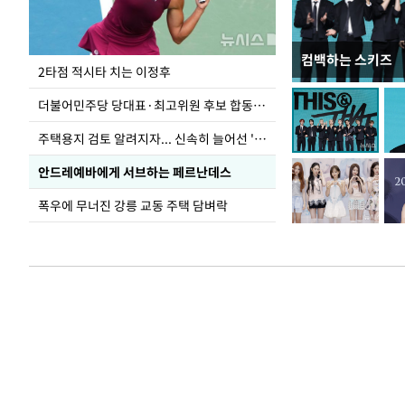
컴백하는 스키즈
청와대 일주일
2타점 적시타 치는 이정후
더불어민주당 당대표·최고위원 후보 합동연설회
주택용지 검토 알려지자... 신속히 늘어선 '근조화환'
안드레예바에게 서브하는 페르난데스
폭우에 무너진 강릉 교동 주택 담벼락