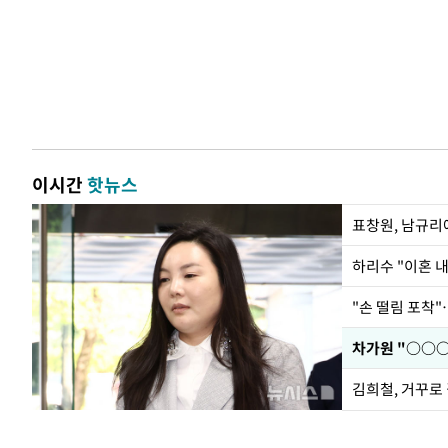
이시간
핫뉴스
하리수 "이혼 
"손 떨림 포착"