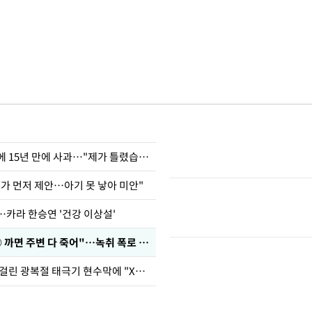
표창원, 남규리에 15년 만에 사과…"제가 틀렸습니다"
내가 먼저 제안…아기 못 낳아 미안"
…카라 한승연 '건강 이상설'
차가원 "○○○ 까면 주변 다 죽어"…녹취 폭로 파장
김희철, 거꾸로 걸린 광복절 태극기 현수막에 "X돌았네"