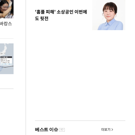
'홈플 피해' 소상공인 이번에
도 뒷전
 바캉스
용산어린이정원 앞 즐비한 근조화환, 왜?
이번주 국회에는 