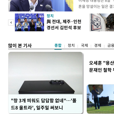
이재명 대통령은 8일 
혼을 망설이는 일은 결
하는 제도가 있을 경우
정치
다. 이 대통령은 이날 
 사업
與 전대, 제주·인천
로 찾은 결혼 페널티 2
경선서 김민석 후보
이 대통령은 "결혼으로 
승리
많이 본 기사
종합
정치
국제
경제
금
오세훈 "용산
문재인 철학 
"창 3개 띄워도 답답함 없네"…'폴
드8 울트라', 일주일 써보니