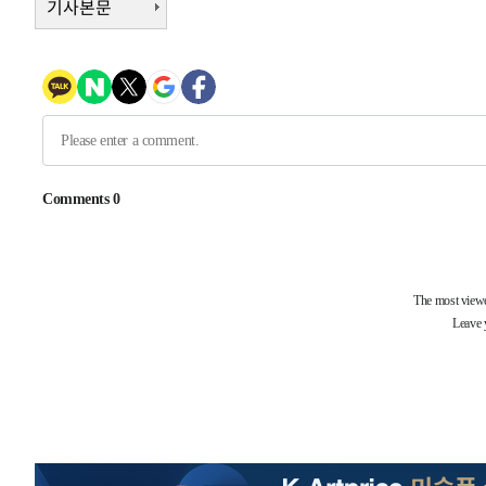
기사본문
3시간 전 >
'최고 37도' 폭염 지속…강원동해안 최대 150㎜ 비
4시간 전 >
[속보]뉴욕증시 상승 마감…S&P 0.6% 나스닥 1.3%↑
-32195초 전 >
이강인 "아틀레티코 이적 기뻐…등번호 7번 의미보단 팀 
것"
-32130초 전 >
[속보]與 당대표 경선, 제주·인천 권리당원 투표 김민석 
-25904초 전 >
낮 최고 35도 '무더위'…동해안 시간당 30㎜ '강한 비'[
-25174초 전 >
[속보]이강인 "감독님이 원하는 마음 느꼈고, 많은 트로피
틀레티코 이적"
-24956초 전 >
수도권 40도 육박 '펄펄'…동해안 일부 지역엔 호의주의
-23925초 전 >
온열질환 사망자 3명 늘어…누적 환자 3000명 돌파
-17870초 전 >
강릉에 시간당 81.4㎜ 물폭탄…도로 잠기고 담벼락 붕괴
-13977초 전 >
백운산서 80년근 천종산삼 9뿌리 발견…감정가 1.3억원
-11687초 전 >
선재도서 해루질 나섰다 실종 60대, 닷새 만에 숨진 채 발
-9221초 전 >
남자 농구, 나고야 아시안게임서 '홈팀' 일본과 한일전
-8597초 전 >
여수 오동도 해상서 모터보트 전복…1명 사망·1명 실종
-4824초 전 >
극한폭염 한풀 꺾이지만…'낮 최고 35도' 무더위, 열대야 
주 날씨]
-1842초 전 >
축구협회 "압수수색·성접대 논란 사과…쇄신의 기회로 삼
-359초 전 >
[속보]'압수수색·성접대 논란' 축구협회 "실망과 걱정 안겨