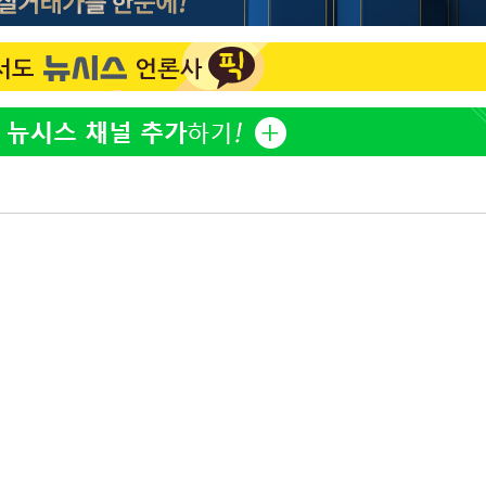
"창 3개 띄워도 답답함 없
1
네"…'폴드8 울트라', 일
써보니
오세훈 "용산공원 아파트,
2
학 뒤집는 것"
'폭염 휴식기' 프로야구 1
3
식 병행…"야외 훈련 해도
휴머노이드부터 AI공장
4
M.AX 성과
'덜 똘똘한 한 채' 시대 
5
에 쏠리는 관심[세제 개편,
'리센느 논란' 김선태, 
6
장 "다시 돌아올 생각?"
'마라톤 심의' 앞둔 국고
7
과징금 갈림길