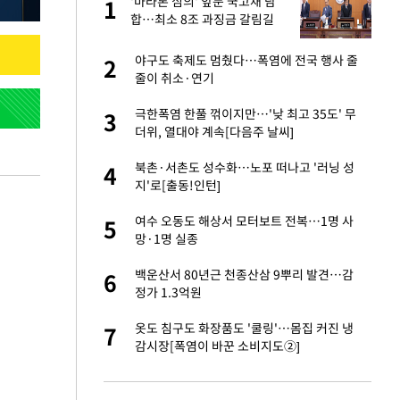
'마라톤 심의' 앞둔 국고채 담
1
1
주일
합…최소 8조 과징금 갈림길
 노무현·문재인 철
야구도 축제도 멈췄다…폭염에 전국 행사 줄
2
2
줄이 취소·연기
0개 구단, 훈련·휴
극한폭염 한풀 꺾이지만…'낮 최고 35도' 무
3
3
 안전 최우선"
더위, 열대야 계속[다음주 날씨]
까지…제조업 바꾸는
북촌·서촌도 성수화…노포 떠나고 '러닝 성
4
4
지'로[출동!인턴]
오나…20억대 아파트
여수 오동도 해상서 모터보트 전복…1명 사
5
5
 그 이후②]
망·1명 실종
초췌한 근황…충주시
백운산서 80년근 천종산삼 9뿌리 발견…감
6
6
정가 1.3억원
채 담합…최소 8조
옷도 침구도 화장품도 '쿨링'…몸집 커진 냉
7
7
감시장[폭염이 바꾼 소비지도②]