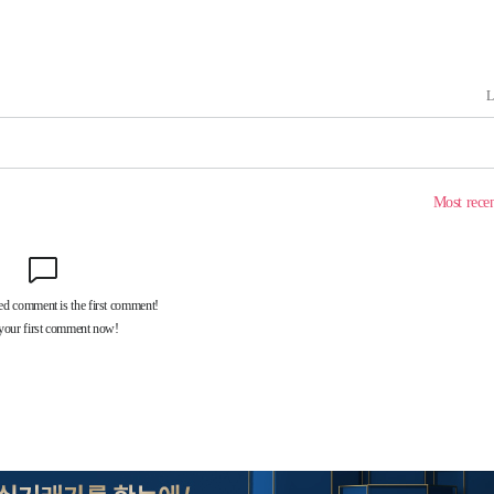
위해 뛸
승리
내일날씨]
 원해 아
보
견
계속[다음
겠다"
드려 죄송"