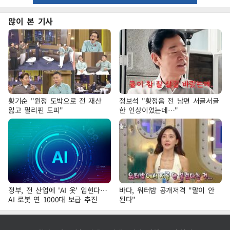
많이 본 기사
황기순 "원정 도박으로 전 재산
정보석 "황정음 전 남편 서글서글
잃고 필리핀 도피"
한 인상이었는데…"
정부, 전 산업에 'AI 옷' 입힌다…
바다, 워터밤 공개저격 "말이 안
AI 로봇 연 1000대 보급 추진
된다"