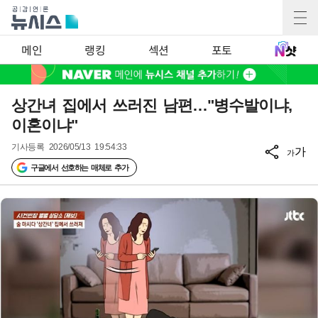
메인
랭킹
섹션
포토
상간녀 집에서 쓰러진 남편…"병수발이냐,
이혼이냐"
기사등록
2026/05/13 19:54:33
가
가
구글에서 선호하는 매체로 추가