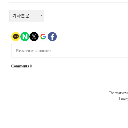
4시간 전 >
여수 오동도 해상서 모터보트 전복…1명 사망·1명 실종
5시간 전 >
기사본문
극한폭염 한풀 꺾이지만…'낮 최고 35도' 무더위, 열대야 계
날씨]
6시간 전 >
축구협회 "압수수색·성접대 논란 사과…쇄신의 기회로 삼겠
7시간 전 >
[속보]'압수수색·성접대 논란' 축구협회 "실망과 걱정 안겨드
10시간 전 >
'최고 37도' 폭염 지속…강원동해안 최대 150㎜ 비
12시간 전 >
[속보]뉴욕증시 상승 마감…S&P 0.6% 나스닥 1.3%↑
-16424초 전 >
이란 "호르무즈 재개방 합의 근접…美 배상 선행돼야"
-7471초 전 >
[속보]與최고위원 제주·인천 순회경선…박선원·최민희·
민수·김용 순
-7424초 전 >
[속보]김민석, 與 전대 당원투표 누적 득표율 45.42%로 
래 44.56%
-6706초 전 >
[속보]與 대표 경선 제주·인천 당원투표…金 47.75%·鄭 4
宋 10.17%
-6240초 전 >
이강인 "아틀레티코 이적 기뻐…등번호 7번 의미보단 팀 위
-6175초 전 >
[속보]與 당대표 경선, 제주·인천 권리당원 투표 김민석 승
51초 전 >
낮 최고 35도 '무더위'…동해안 시간당 30㎜ '강한 비'[내일날
13분 전 >
[속보]이강인 "감독님이 원하는 마음 느꼈고, 많은 트로피 원
코 이적"
16분 전 >
수도권 40도 육박 '펄펄'…동해안 일부 지역엔 호의주의보
33분 전 >
온열질환 사망자 3명 늘어…누적 환자 3000명 돌파