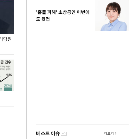
'홈플 피해' 소상공인 이번에
도 뒷전
권리당원
무더위 잊는 도심형 여름 축제 '2026 서울 바캉스
용산어린이정원 앞
페스티벌'