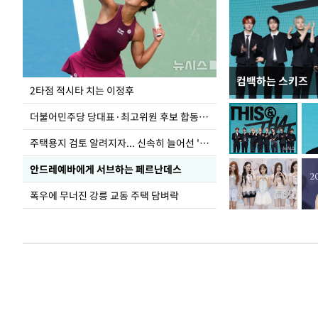
컴백하는 스키즈
이번주 국회에는 무
2타점 적시타 치는 이정후
더불어민주당 당대표·최고위원 후보 합동연설회
주택용지 검토 알려지자... 신속히 늘어선 '근조화환'
안드레예바에게 서브하는 페르난데스
폭우에 무너진 강릉 교동 주택 담벼락