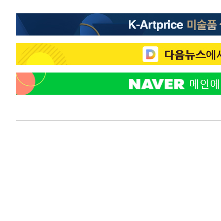
2시간 전 >
강릉에 시간당 81.4㎜ 물폭탄…도로 잠기고 담벼락 붕괴
3시간 전 >
백운산서 80년근 천종산삼 9뿌리 발견…감정가 1.3억원
3시간 전 >
선재도서 해루질 나섰다 실종 60대, 닷새 만에 숨진 채 발견
4시간 전 >
남자 농구, 나고야 아시안게임서 '홈팀' 일본과 한일전
4시간 전 >
여수 오동도 해상서 모터보트 전복…1명 사망·1명 실종
5시간 전 >
극한폭염 한풀 꺾이지만…'낮 최고 35도' 무더위, 열대야 계
날씨]
6시간 전 >
축구협회 "압수수색·성접대 논란 사과…쇄신의 기회로 삼겠
7시간 전 >
[속보]'압수수색·성접대 논란' 축구협회 "실망과 걱정 안겨드
10시간 전 >
'최고 37도' 폭염 지속…강원동해안 최대 150㎜ 비
12시간 전 >
[속보]뉴욕증시 상승 마감…S&P 0.6% 나스닥 1.3%↑