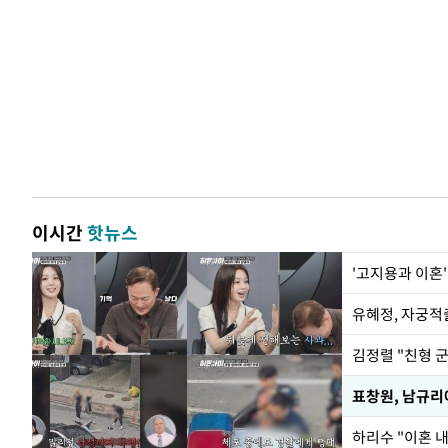
이시간
핫뉴스
'고지용과 이혼'
유혜정, 자궁적
김정렬 "친형 
하리수 "이혼 