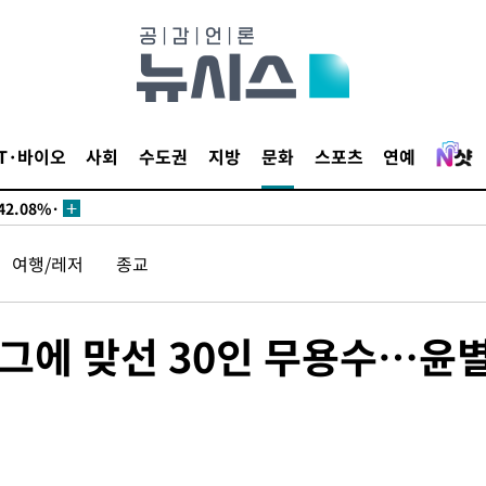
서미화·한
1위… 정청
IT·바이오
사회
수도권
지방
문화
스포츠
연예
2.08%·
해 뛸 것"
리
여행/레저
종교
씨]
해 아틀레티
 그에 맞선 30인 무용수…윤