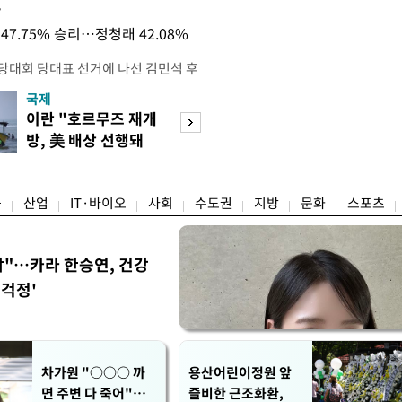
목
47.75% 승리…정청래 42.08%
전당대회 당대표 선거에 나선 김민석 후
역 순회경선에서 '누적 1위'를 탈환했
국제
경제
 우세 지역으로 점쳐졌던 충청권과 부산
이란 "호르무즈 재개
세계식량가격 다
승 1패를 주고 받은 김 후보는 이날
방, 美 배상 선행돼
상승…곡물·설탕 
며 '2승 1패'로 앞서가게 됐다. 다
야"
썩'
율 차이가 '0.86%p'에 불과
융
산업
IT·바이오
사회
수도권
지방
문화
스포츠
착"…카라 한승연, 건강
'걱정'
차가원 "○○○ 까
용산어린이정원 앞
면 주변 다 죽어"…
즐비한 근조화환,