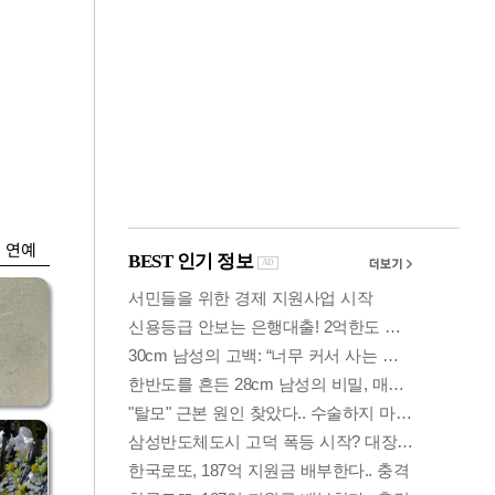
금융
시
다시 뛰는 코스닥…
'들
ETF 수익률 상위권
찍어
연예