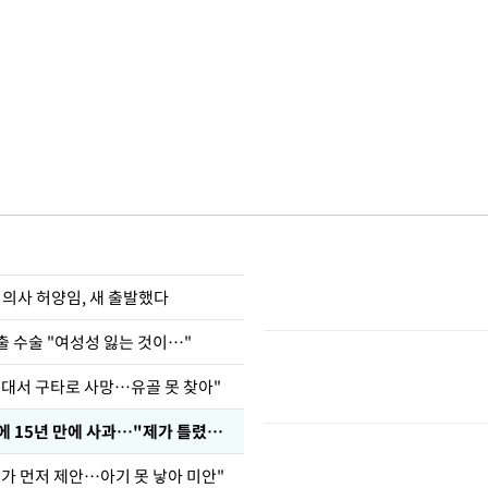
 의사 허양임, 새 출발했다
출 수술 "여성성 잃는 것이…"
군대서 구타로 사망…유골 못 찾아"
표창원, 남규리에 15년 만에 사과…"제가 틀렸습니다"
내가 먼저 제안…아기 못 낳아 미안"