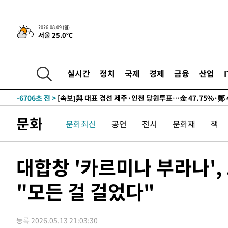
12시간 전 >
[속보]뉴욕증시 상승 마감…S&P 0.6% 나스닥 1.3%↑
2026.08.09 (일)
서울 25.0℃
-16424초 전 >
이란 "호르무즈 재개방 합의 근접…美 배상 선행돼야"
-7471초 전 >
[속보]與최고위원 제주·인천 순회경선…박선원·최민희·
민수·김용 순
-7424초 전 >
[속보]김민석, 與 전대 당원투표 누적 득표율 45.42%로 
실시간
정치
국제
경제
금융
산업
래 44.56%
-6706초 전 >
[속보]與 대표 경선 제주·인천 당원투표…金 47.75%·鄭 4
宋 10.17%
-6240초 전 >
이강인 "아틀레티코 이적 기뻐…등번호 7번 의미보단 팀 위
-6175초 전 >
[속보]與 당대표 경선, 제주·인천 권리당원 투표 김민석 승
문화
문화최신
공연
전시
문화재
책
51초 전 >
낮 최고 35도 '무더위'…동해안 시간당 30㎜ '강한 비'[내일날
13분 전 >
[속보]이강인 "감독님이 원하는 마음 느꼈고, 많은 트로피 원
코 이적"
16분 전 >
수도권 40도 육박 '펄펄'…동해안 일부 지역엔 호의주의보
대합창 '카르미나 부라나',
33분 전 >
온열질환 사망자 3명 늘어…누적 환자 3000명 돌파
"모든 걸 걸었다"
2시간 전 >
강릉에 시간당 81.4㎜ 물폭탄…도로 잠기고 담벼락 붕괴
3시간 전 >
백운산서 80년근 천종산삼 9뿌리 발견…감정가 1.3억원
3시간 전 >
선재도서 해루질 나섰다 실종 60대, 닷새 만에 숨진 채 발견
등록 2026.05.13 21:03:30
4시간 전 >
남자 농구, 나고야 아시안게임서 '홈팀' 일본과 한일전