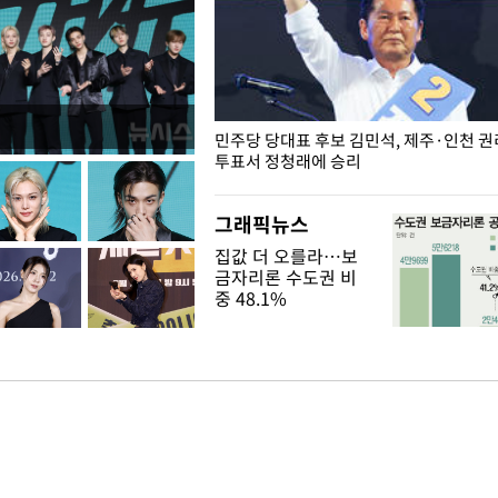
슨 일이? [뉴시스국회토pic]
민주당 당대표 후보 김민석, 제주·인천 
투표서 정청래에 승리
그래픽뉴스
집값 더 오를라…보
금자리론 수도권 비
중 48.1%