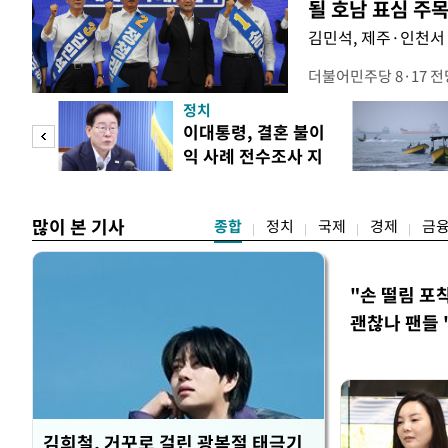
될 호남 표심 주
김민석, 제주·인천서 
더불어민주당 8·17 
보가 8일 제주·인천 지
정치
다. 앞서 정청래 후보
희망
이대통령, 결혼 불이
·울산·경남 경선에서 1
각"
익 사례 전수조사 지
제주·인천 경선에서 이기
시
만 두 후보 간 누적 득표
많이 본 기사
종합
정치
국제
경제
금
"손 떨림 포
괜찮나 팬들 
김희철, 거꾸로 걸린 광복절 태극기