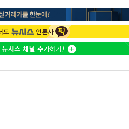
김희철, 거꾸로 걸린 광복
1
태극기 현수막에 "X돌았네
"손 떨림 포착"…카라 한
2
팬들 '걱정'
차가원 "○○○ 까면 주변
3
미반환 속 녹취 폭로 파장
속[다음주
용산어린이정원 앞 즐비한 
4
다"
려 죄송"
[속보]이강인 "감독님이 
5
많은 트로피 원해 아틀레티
유혜정, 자궁적출 수술 고
6
것이…"
[속보]김민석, 與 전대 
7
45.42%로 1위… 정청래 