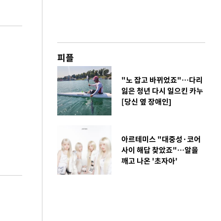
피플
"노 잡고 바뀌었죠"…다리
잃은 청년 다시 일으킨 카누
[당신 옆 장애인]
아르테미스 "대중성·코어
사이 해답 찾았죠"…알을
깨고 나온 '초자아'