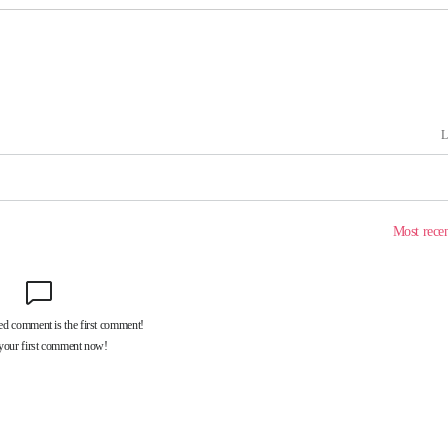
속[다음주
다"
려 죄송"
서미화·한
1위… 정청
2.08%·
해 뛸 것"
리
씨]
해 아틀레티