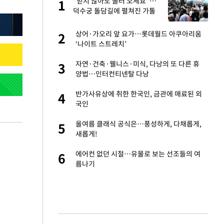
절
"믿지 않아도 놀러 오세요"…
1
1
"
덕수궁 돌담길에 펼쳐진 가톨
릭문화 한마당
승연, 건강 괜찮나
상어·가오리 앞 요가…롯데월드 아쿠아리움
2
2
‘나이트 스트레치’
 다 죽어"…전세금
자연·건축·웰니스·미식, 다낭의 또 다른 휴
3
3
양법…인터컨티넨탈 다낭
근조화환, 왜?
반가사유상에 취한 한국인, 금관에 매료된 외
4
4
국인
원하는 마음 느꼈고,
올여름 클래식 공식은…풍성하게, 다채롭게,
5
5
코 이적"
새롭게!
백 "여성성을 잃는
에어컨 없던 시절…유물로 보는 선조들의 여
6
6
름나기
당원투표 누적 득표율
7
44.56%