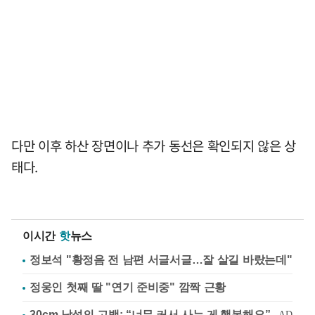
다만 이후 하산 장면이나 추가 동선은 확인되지 않은 상
태다.
이시간
핫
뉴스
정보석 "황정음 전 남편 서글서글…잘 살길 바랐는데"
정웅인 첫째 딸 "연기 준비중" 깜짝 근황