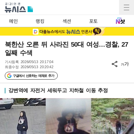
메인
랭킹
섹션
포토
북한산 오른 뒤 사라진 50대 여성…경찰, 27
일째 수색
기사등록
2026/05/13 20:17:04
가
가
최종수정
2026/05/13 20:20:42
구글에서 선호하는 매체로 추가
강변역에 자전거 세워두고 지하철 이동 추정