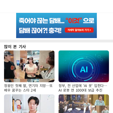
많이 본 기사
정웅인 첫째 딸, 연기자 지망…또
정부, 전 산업에 'AI 옷' 입힌다…
배우 꿈꾸는 스타 2세
AI 로봇 연 1000대 보급 추진