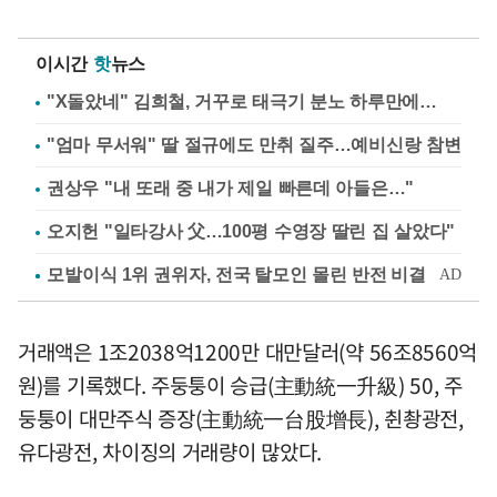
이시간
핫
뉴스
"X돌았네" 김희철, 거꾸로 태극기 분노 하루만에…
"엄마 무서워" 딸 절규에도 만취 질주…예비신랑 참변
권상우 "내 또래 중 내가 제일 빠른데 아들은…"
오지헌 "일타강사 父…100평 수영장 딸린 집 살았다"
거래액은 1조2038억1200만 대만달러(약 56조8560억
원)를 기록했다. 주둥퉁이 승급(主動統一升級) 50, 주
둥퉁이 대만주식 증장(主動統一台股增長), 췬촹광전,
유다광전, 차이징의 거래량이 많았다.