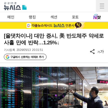
메인
랭킹
섹션
포토
[올댓차이나] 대만 증시, 美 반도체주 약세로
사흘 만에 반락…1.25%↓
기사등록
2026/05/13 20:31:51
가
가
구글에서 선호하는 매체로 추가