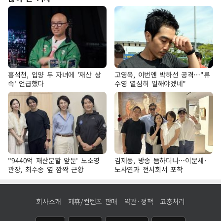
홍석천, 입양 두 자녀에 '재산 상
고영욱, 이번엔 박하선 공격…"류
속' 언급했다
수영 열심히 일해야겠네"
''9440억 재산분할 앞둔' 노소영
김제동, 방송 뜸하더니…이문세·
관장, 최수종 옆 깜짝 근황
노사연과 전시회서 포착
회사소개
제휴/컨텐츠 판매
약관·정책
고충처리