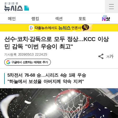
메인
랭킹
섹션
포토
선수·코치·감독으로 모두 정상…KCC 이상
민 감독 "이번 우승이 최고"
기사등록
2026/05/13 22:24:25
가
가
구글에서 선호하는 매체로 추가
5차전서 76-68 승…시리즈 4승 1패 우승
"하늘에서 보셨을 아버지께 약속 지켜"