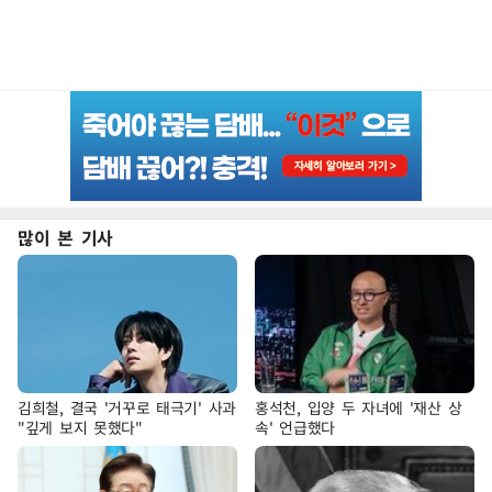
많이 본 기사
김희철, 결국 '거꾸로 태극기' 사과
홍석천, 입양 두 자녀에 '재산 상
"깊게 보지 못했다"
속' 언급했다