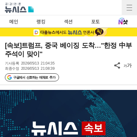
메인
랭킹
섹션
포토
[속보]트럼프, 중국 베이징 도착…"한정 中부
주석이 맞이"
기사등록
2026/05/13 21:04:35
가
가
최종수정
2026/05/13 21:08:39
구글에서 선호하는 매체로 추가