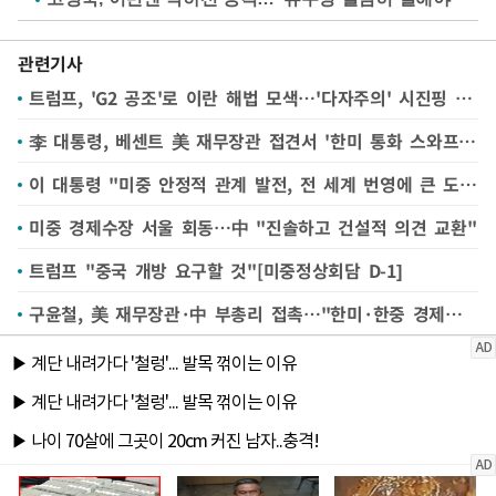
관련기사
트럼프, 'G2 공조'로 이란 해법 모색…'다자주의' 시진핑 응할까
李 대통령, 베센트 美 재무장관 접견서 '한미 통화 스와프' 언급
이 대통령 "미중 안정적 관계 발전, 전 세계 번영에 큰 도움될 것"(종합)
미중 경제수장 서울 회동…中 "진솔하고 건설적 의견 교환"
트럼프 "중국 개방 요구할 것"[미중정상회담 D-1]
구윤철, 美 재무장관·中 부총리 접촉…"한미·한중 경제협력 강화"