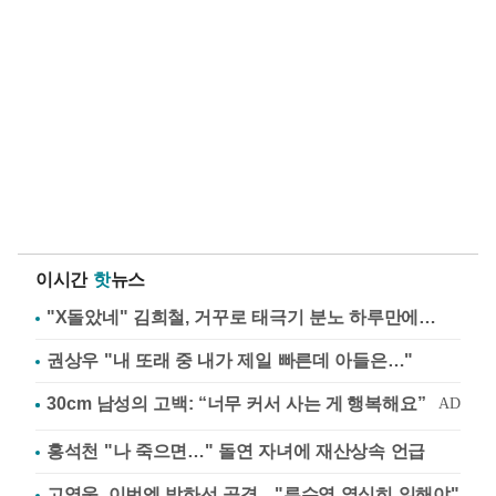
이시간
핫
뉴스
"X돌았네" 김희철, 거꾸로 태극기 분노 하루만에…
권상우 "내 또래 중 내가 제일 빠른데 아들은…"
홍석천 "나 죽으면…" 돌연 자녀에 재산상속 언급
고영욱, 이번엔 박하선 공격…"류수영 열심히 일해야"