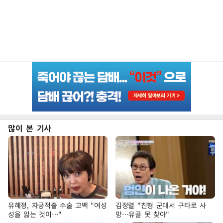
많이 본 기사
유혜정, 자궁적출 수술 고백 "여성
김정렬 "친형 군대서 구타로 사
성을 잃는 것이…"
망…유골 못 찾아"