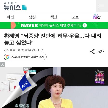
메인
랭킹
섹션
포토
황혜영 "뇌종양 진단에 허무·우울…다 내려
놓고 싶었다"
기사등록
2026/05/13 21:11:07
가
가
구글에서 선호하는 매체로 추가
X