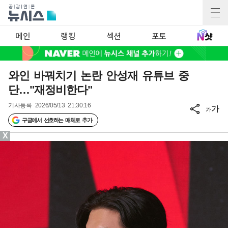
메인
랭킹
섹션
포토
와인 바꿔치기 논란 안성재 유튜브 중
단…"재정비한다"
기사등록
2026/05/13 21:30:16
가
가
구글에서 선호하는 매체로 추가
X