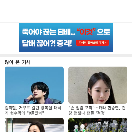
많이 본 기사
김희철, 거꾸로 걸린 광복절 태극
"손 떨림 포착"…카라 한승연, 건
기 현수막에 "X돌았네"
강 괜찮나 팬들 '걱정'