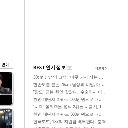
금융
…
두나무, 경찰청 '압수
 중
가상자산' 관리한다
연예