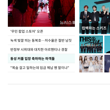
컴백하는 스키즈
지석천 뒤덮은 
'무민 팝업 스토어' 오픈
녹색 빛깔 띄는 동복호…저수율은 절반 남짓
반정부 시위대와 대치한 아르헨티나 경찰
동성 커플 입장 축하하는 하객들
"목숨 걸고 일하는데 임금 체납 웬 말이냐"