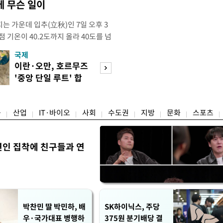
 무슨 일이
는 가운데 입추(立秋)인 7일 오후 3
점 기온이 40.2도까지 올라 40도를 넘
난 2018년 8월 1일 서울에서 40도
국제
경제
후 8년 만이다. 이번 40도 돌파는 자
이란·오만, 호르무즈
수도권 고용 급랭
 기준이다. 공식인 종관기상관측
'중앙 단일 루트' 합
전국 취업자 10명
하는 서울의 공
의
1명뿐
융
산업
IT·바이오
사회
수도권
지방
문화
스포츠
연인 집착에 친구들과 연
박찬민 딸 박민하, 배
SK하이닉스, 주당
우·국가대표 병행하
375원 분기배당 결