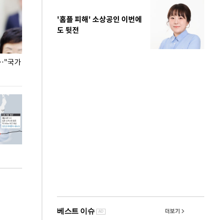
'홈플 피해' 소상공인 이번에
도 뒷전
…"국가
홈플러스, 67개 점포 가오픈… 13일 정식 개장
오세훈 서울시장,
환경 점검