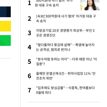
건물
'300억원대 사기 혐의' 차가
1
1
원 대표 구속 송치
친구들과 연락 끊어"
[속보]'300억원대 사기 혐의' 차가원 대표 구
2
2
속 송치
·국가대표 병행하더
지방공기업 20곳 경영평가 최상위…부진 5
3
3
곳은 경영진단
 분기배당 결정…3
"말다툼하다 홧김에 살해"…폭염에 높아지
4
4
표
는 공격성, 범죄로 번지나
경기 들여다보니…한
"분수처럼 토하는 아이"…더위 때문 아닌 '이
5
5
질환'?
 사과 후 근황…밝
올해만 온열산재 8건…취약사업장 11% '안
6
6
전조치 위반'
75원 분기 배
"입추에도 방심금물"…식중독, 한여름보다
7
7
방안 확정"
9월에 최다