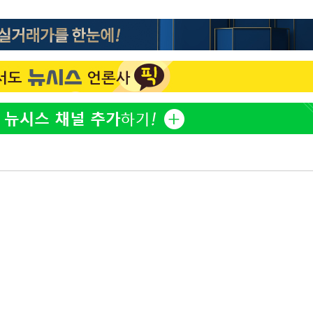
"서장훈, 28억에 산 서초 
1
450억에 매물로"
 마쳐
전현무 "전 연인 집착에 
2
장 기소
박찬민 딸 박민하, 배우
3
니…여유로운 근황 공개
회
SK하이닉스, 주당 375원
4
교수…이병
분기 중 추가 주주환원 발
절차 개시
외국인 심판 성 접대 7
5
.3%↑
국 축구 '5승 2무'
홍서범♥조갑경, 아들 불륜
6
은 미소
[속보]SK하이닉스, 주당 3
7
당…"3분기 중 주주환원 