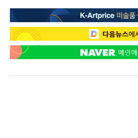
-11601초 전 >
[속보]코스피, 6200선 약보합…0.60% 내린 6258.77에
-11581초 전 >
[속보]원·달러 환율, 7.7원 내린 1416.1원 마감
-11470초 전 >
[속보] 노원서 40.1도 관측…서울, 2018년 이후 첫 40도
-8560초 전 >
[속보]종합특검, '계엄 수용공간 확보' 신용해 前교정본부
-7433초 전 >
외신들도 주목한 韓축구 파문…"국민적 공분에 수사 재개"
-7404초 전 >
11시간 압수수색에 성접대 파문까지…'쑥대밭' 된 축구협
-6426초 전 >
[속보]규제합리화위원회 부위원장에 김태유 서울대 공대 
태 후임
-2784초 전 >
[속보]국힘 윤리위, '돌려차기 발언' 진종오·서범수 징계 
31분 전 >
[속보] 7월 중국 수출 23.9%↑ 수입 27.5%↑…무역총액 25
1시간 전 >
[속보]'채상병 순직 책임' 임성근, 항소심도 징역 3년