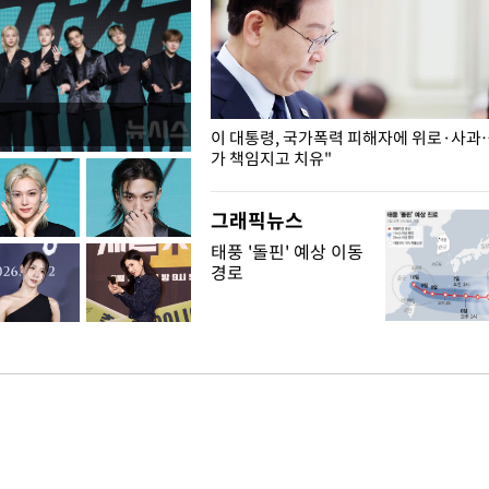
개구리밥
이 대통령, 국가폭력 피해자에 위로·사과
가 책임지고 치유"
그래픽뉴스
태풍 '돌핀' 예상 이동
경로