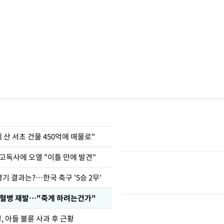
에 산 서초 건물 450억에 매물로"
고독사에 오열 "이틀 만에 발견"
경기 결과는?…한국 축구 '5승 2무'
백혈병 재발…"죽게 하려는건가"
 아들 불륜 사과 후 근황