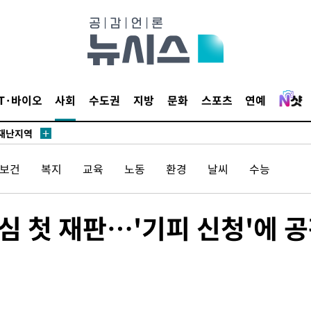
말고 과감히
쪽 아웃바
 하향
IT·바이오
사회
수도권
지방
문화
스포츠
연예
별재난지역
…희망지 못
날씨]
/보건
복지
교육
노동
환경
날씨
수능
요 선제 대
단
무'
2심 첫 재판…'기피 신청'에 
 마쳐
장 기소