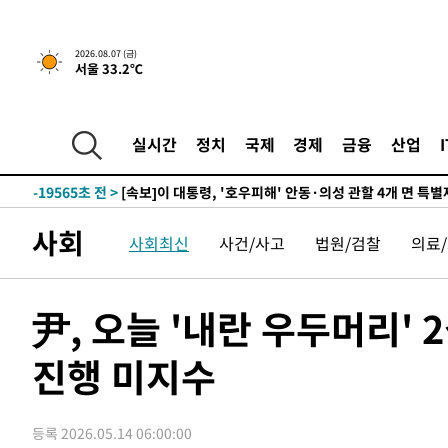
1시간 전 >
[속보]'채상병 순직 책임' 임성근, 항소심도 징역 3년
2026.08.07 (금)
서울 33.2℃
-28948초 전 >
[속보]이 대통령 "부동산 공급 기존 사고방식 매달리지 
실천"
-28033초 전 >
이란, "오만과 '중앙 단일 루트' 합의…북쪽 인바운드·남
운드는 임시"
-19601초 전 >
"낮 기온 소폭 하락"…수도권 폭염중대경보, 폭염경보로
실시간
정치
국제
경제
금융
산업
-19565초 전 >
[속보]이 대통령, '호우피해' 안동·의성 관할 4개 면 특
선포
-19528초 전 >
[단독]중수청 지원 검사들, 정원 초과 시 낮은 계급 임용
갈 수도
-17499초 전 >
낮 최고 37도 찜통더위…곳곳 소나기·강원 많은 비[내일
사회
사회최신
사건/사고
법원/검찰
의료
-15805초 전 >
SK하이닉스, 용인·청주 팹에 54조 투자…"AI 메모리 수
응"
-12661초 전 >
여자배구 이재영·이다영 자매, 아제르바이잔 투란VC 입
-11914초 전 >
외국인 심판 성 접대 7경기 들여다보니…한국 축구 '5승 2
尹, 오늘 '내란 우두머리' 
-11648초 전 >
[속보]코스닥, 2.86포인트(0.36%) 내린 798.81마감
진행 미지수
-11601초 전 >
[속보]코스피, 6200선 약보합…0.60% 내린 6258.77에
-11581초 전 >
[속보]원·달러 환율, 7.7원 내린 1416.1원 마감
-11470초 전 >
[속보] 노원서 40.1도 관측…서울, 2018년 이후 첫 40도
등록 2026.05.14 06:00:00
-8560초 전 >
[속보]종합특검, '계엄 수용공간 확보' 신용해 前교정본부