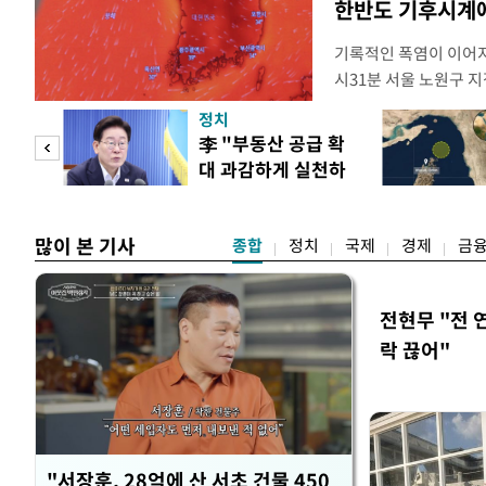
한반도 기후시계에
기록적인 폭염이 이어지
시31분 서울 노원구 지
어선 것으로 관측됐다. 지
정치
이상의 기온이 관측된 이
 두
李 "부동산 공급 확
동기상관측장비(AWS)
대 과감하게 실천하
(ASOS)을 기준으로 
 정도
라"
많이 본 기사
종합
정치
국제
경제
금
전현무 "전 
락 끊어"
"서장훈, 28억에 산 서초 건물 450