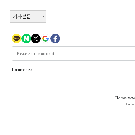
-7433초 전 >
외신들도 주목한 韓축구 파문…"국민적 공분에 수사 재개"
기사본문
-7404초 전 >
11시간 압수수색에 성접대 파문까지…'쑥대밭' 된 축구협
-6426초 전 >
[속보]규제합리화위원회 부위원장에 김태유 서울대 공대 
태 후임
-2784초 전 >
[속보]국힘 윤리위, '돌려차기 발언' 진종오·서범수 징계 
31분 전 >
[속보] 7월 중국 수출 23.9%↑ 수입 27.5%↑…무역총액 25
1시간 전 >
[속보]'채상병 순직 책임' 임성근, 항소심도 징역 3년
-28948초 전 >
[속보]이 대통령 "부동산 공급 기존 사고방식 매달리지 
실천"
-28033초 전 >
이란, "오만과 '중앙 단일 루트' 합의…북쪽 인바운드·남
운드는 임시"
-19601초 전 >
"낮 기온 소폭 하락"…수도권 폭염중대경보, 폭염경보로
-19565초 전 >
[속보]이 대통령, '호우피해' 안동·의성 관할 4개 면 특
선포
-19528초 전 >
[단독]중수청 지원 검사들, 정원 초과 시 낮은 계급 임용
갈 수도
-17499초 전 >
낮 최고 37도 찜통더위…곳곳 소나기·강원 많은 비[내일
-15805초 전 >
SK하이닉스, 용인·청주 팹에 54조 투자…"AI 메모리 수
응"
-12661초 전 >
여자배구 이재영·이다영 자매, 아제르바이잔 투란VC 입
-11914초 전 >
외국인 심판 성 접대 7경기 들여다보니…한국 축구 '5승 2
-11648초 전 >
[속보]코스닥, 2.86포인트(0.36%) 내린 798.81마감