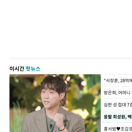
이시간
핫뉴스
"서장훈, 28억
방은희, 어머니 
심판 성 접대 7
응팔 최성원, 
홍서범♥조갑경,