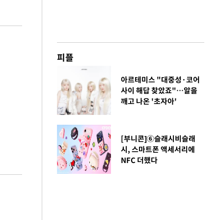
피플
아르테미스 "대중성·코어
사이 해답 찾았죠"…알을
깨고 나온 '초자아'
[부니콘]⑥슬래시비슬래
시, 스마트폰 액세서리에
NFC 더했다