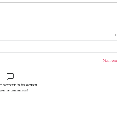
회
교수…이병
절차 개시
.3%↑
말고 과감히
쪽 아웃바
 하향
별재난지역
…희망지 못
날씨]
요 선제 대
단
무'