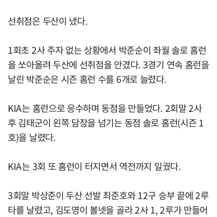
선취점은 두산이 냈다.
1회초 2사 주자 없는 상황에서 박준순이 좌월 솔로 홈런
을 쏘아올려 두산에 선취점을 안겼다. 3경기 연속 홈런을
날린 박준순은 시즌 홈런 수를 6개로 늘렸다.
KIA는 홈런으로 응수하며 동점을 만들었다. 2회말 2사
후 김태군이 왼쪽 담장을 넘기는 동점 솔로 홈런(시즌 1
호)을 날렸다.
KIA는 3회 또 홈런이 터지면서 역전까지 일궜다.
3회말 박상준이 두산 선발 최준호와 12구 승부 끝에 2루
타를 날렸고, 김도영이 볼넷을 골라 2사 1, 2루가 만들어