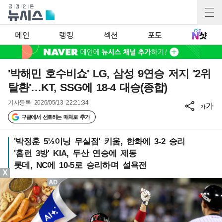
메인
랭킹
섹션
포토
'박해민 호수비쇼' LG, 삼성 9연승 저지 '2위
탈환'…KT, SSG에 18-4 대승(종합)
기사등록
2026/05/13 22:21:34
가
가
구글에서 선호하는 매체로 추가
'박정훈 5⅓이닝 무실점' 키움, 한화에 3-2 승리
'홈런 3방' KIA, 두산 연승에 제동
롯데, NC에 10-5로 승리하며 설욕전
X