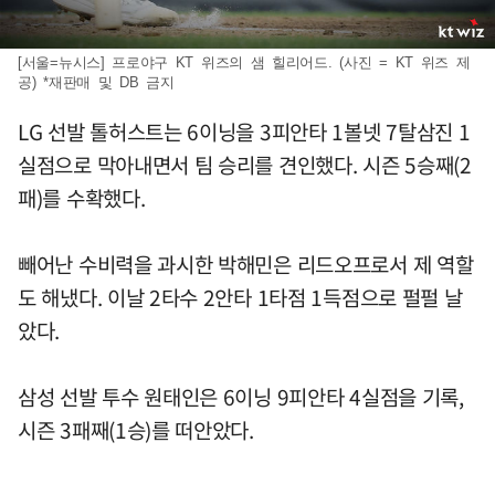
[서울=뉴시스] 프로야구 KT 위즈의 샘 힐리어드. (사진 = KT 위즈 제
공) *재판매 및 DB 금지
LG 선발 톨허스트는 6이닝을 3피안타 1볼넷 7탈삼진 1
실점으로 막아내면서 팀 승리를 견인했다. 시즌 5승째(2
패)를 수확했다.
빼어난 수비력을 과시한 박해민은 리드오프로서 제 역할
도 해냈다. 이날 2타수 2안타 1타점 1득점으로 펄펄 날
았다.
삼성 선발 투수 원태인은 6이닝 9피안타 4실점을 기록,
시즌 3패째(1승)를 떠안았다.