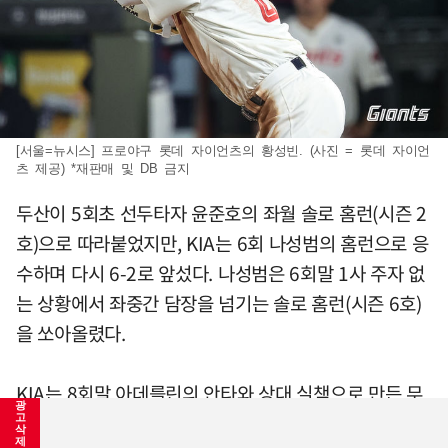
[서울=뉴시스] 프로야구 롯데 자이언츠의 황성빈. (사진 = 롯데 자이언
츠 제공) *재판매 및 DB 금지
두산이 5회초 선두타자 윤준호의 좌월 솔로 홈런(시즌 2
호)으로 따라붙었지만, KIA는 6회 나성범의 홈런으로 응
수하며 다시 6-2로 앞섰다. 나성범은 6회말 1사 주자 없
는 상황에서 좌중간 담장을 넘기는 솔로 홈런(시즌 6호)
을 쏘아올렸다.
KIA는 8회말 아데를린의 안타와 상대 실책으로 만든 무
광
사 1, 3루에서 김호령이 우중간 적시타를 날려 1점을 더
고
삭
제