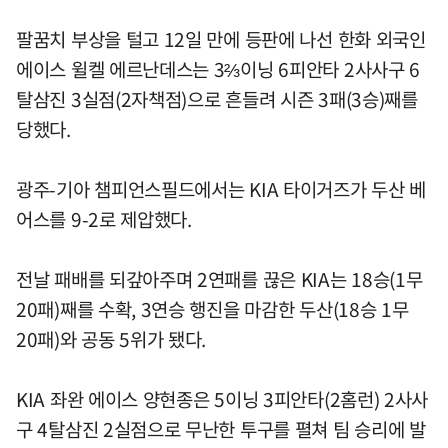
팔꿈치 부상을 털고 12일 만에 등판에 나선 한화 외국인
에이스 윌켈 에르난데스는 3⅔이닝 6피안타 2사사구 6
탈삼진 3실점(2자책점)으로 흔들려 시즌 3패(3승)째를
당했다.
광주-기아 챔피언스필드에서는 KIA 타이거즈가 두산 베
어스를 9-2로 제압했다.
전날 패배를 되갚아주며 2연패를 끊은 KIA는 18승(1무
20패)째를 수확, 3연승 행진을 마감한 두산(18승 1무
20패)와 공동 5위가 됐다.
KIA 좌완 에이스 양현종은 5이닝 3피안타(2홈런) 2사사
구 4탈삼진 2실점으로 무난한 투구를 펼쳐 팀 승리에 발