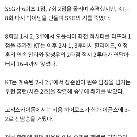
SSG가 6회초 1점, 7회 2점을 올리며 추격했지만, KT는
8회 다시 빅이닝을 만들며 SSG의 기를 죽였다.
8회말 1사 2, 3루에서 오윤석이 좌전 적시타를 터뜨려 1
점을 추가한 KT는 이후 2사 1, 3루에서 힐리어드, 이정
훈의 연속 안타와 장성우의 2타점 적시 2루타가 연달아
터져 16-4까지 앞섰다.
KT는 계속된 2사 2루에서 장준원이 왼쪽 담장을 넘기는
투런 홈런(시즌 2호)을 작렬해 승부에 쐐기를 박았다.
고척스카이돔에서는 키움 히어로즈가 한화 이글스에 3-
2로 진땀승을 거뒀다.
전날 한화에 졌던 키움은 이날 승리로 패배를 되갚으며