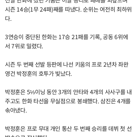
시즌 14승(1무 24패)째를 따냈다. 순위는 여전히 최하위
다.
3연승이 중단된 한화는 17승 21패를 기록, 공동 6위에
서 7위로 밀렸다.
시즌 두 번째 선발 등판에 나선 키움의 프로 2년차 좌완
영건 박정훈의 호투가 빛났다.
박정훈은 5⅓이닝 동안 3개의 안타와 4개의 사사구를 내
주고도 한화 타선을 무실점으로 봉쇄했다. 삼진은 4개를
솎아냈다.
박정훈은 프로 무대 개인 통산 두 번째 승리를 데뷔 첫 선