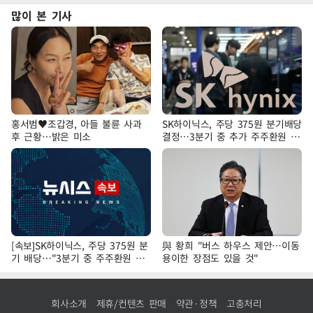
많이 본 기사
홍서범♥조갑경, 아들 불륜 사과
SK하이닉스, 주당 375원 분기배당
후 근황…밝은 미소
결정…3분기 중 추가 주주환원 발
표
[속보]SK하이닉스, 주당 375원 분
與 황희 "버스 하우스 제안…이동
기 배당…"3분기 중 주주환원 방
용이한 장점도 있을 것"
안 확정"
회사소개
제휴/컨텐츠 판매
약관·정책
고충처리