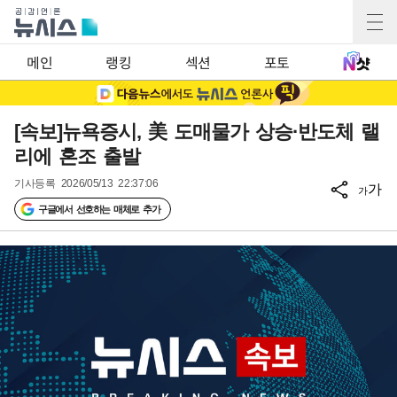
메인
랭킹
섹션
포토
[속보]뉴욕증시, 美 도매물가 상승·반도체 랠
리에 혼조 출발
기사등록
2026/05/13 22:37:06
가
가
구글에서 선호하는 매체로 추가