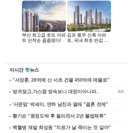
이시간
핫
뉴스
"서장훈, 28억에 산 서초 건물 450억에 매물로"
'서준맘' 박세미, 연하 남친과 열애 "결혼 전제"
황기순 "원정도박 후 필리핀서 2년 불법체류"
백혈병 재발 최성원 "치료가 날 죽이는 것 같아"