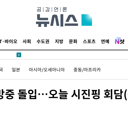
 사망
IT·바이오
사회
수도권
지방
문화
스포츠
연예
 CDC
 압수수색
국
일본
아시아/오세아니아
중동/아프리카
위 등 9곳
출발
 방중 돌입…오늘 시진핑 회담
개장
3명은 중