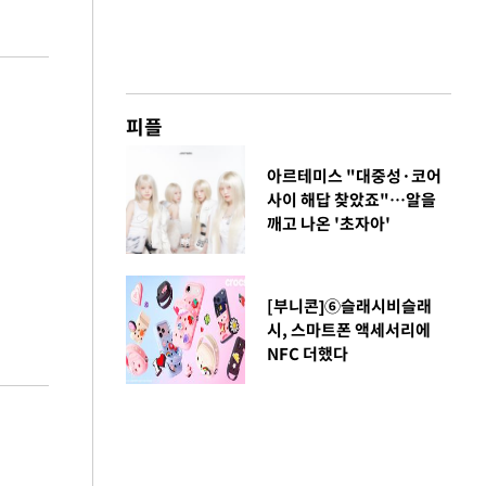
피플
아르테미스 "대중성·코어
사이 해답 찾았죠"…알을
깨고 나온 '초자아'
[부니콘]⑥슬래시비슬래
시, 스마트폰 액세서리에
NFC 더했다