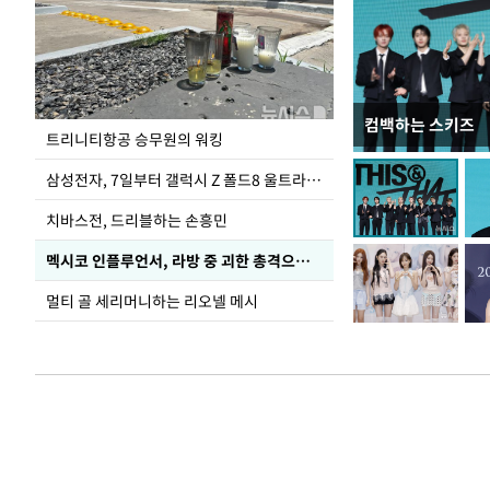
컴백하는 스키즈
입추 코앞인데 전
트리니티항공 승무원의 워킹
삼성전자, 7일부터 갤럭시 Z 폴드8 울트라·폴드8·플립8 출시
치바스전, 드리블하는 손흥민
멕시코 인플루언서, 라방 중 괴한 총격으로 사망
멀티 골 세리머니하는 리오넬 메시