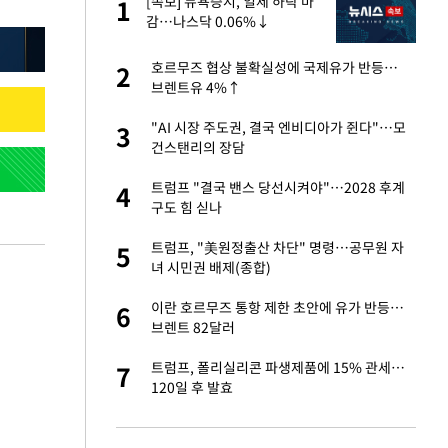
"이
[속보] 뉴욕증시, 일제 하락 마
1
1
감…나스닥 0.06%↓
신 근황 "가볼 만하
호르무즈 협상 불확실성에 국제유가 반등…
2
2
브렌트유 4%↑
 했다"…탈북민 김
"AI 시장 주도권, 결국 엔비디아가 쥔다"…모
3
3
 회상
건스탠리의 장담
련 직접 해봤습니
트럼프 "결국 밴스 당선시켜야"…2028 후계
4
4
'완벽 소화'
구도 힘 싣나
 속도내는 K-제약
트럼프, "美원정출산 차단" 명령…공무원 자
5
5
녀 시민권 배제(종합)
 폴리실리콘 최저가
이란 호르무즈 통항 제한 초안에 유가 반등…
6
6
·수익성 개선 환
브렌트 82달러
용객 제한을" vs
트럼프, 폴리실리콘 파생제품에 15% 관세…
7
7
"
120일 후 발효