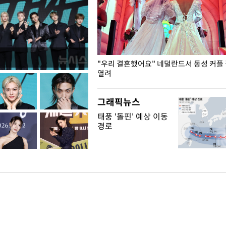
국엔 찜통 더위
"우리 결혼했어요" 네덜란드서 동성 커플
열려
그래픽뉴스
태풍 '돌핀' 예상 이동
경로