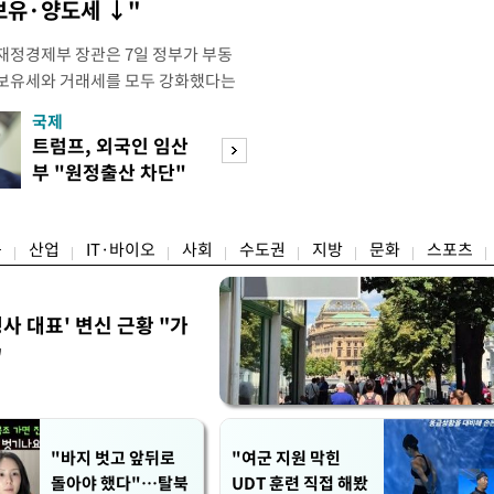
 보유·양도세 ↓"
재정경제부 장관은 7일 정부가 부동
 보유세와 거래세를 모두 강화했다는
주) 30억원 이하 주택은 보유세도 줄
국제
경제
양도세도 줄어든다"고 설명했다. 구 부
트럼프, 외국인 임산
[단독]국가계약 
 라디오 '김종배의 시선집중'과의 인
부 "원정출산 차단"
제한 손본다…실
 이하 주택이) 99% 정도 된다.
명령
검토
융
산업
IT·바이오
사회
수도권
지방
문화
스포츠
사 대표' 변신 근황 "가
"
"바지 벗고 앞뒤로
"여군 지원 막힌
돌아야 했다"…탈북
UDT 훈련 직접 해봤