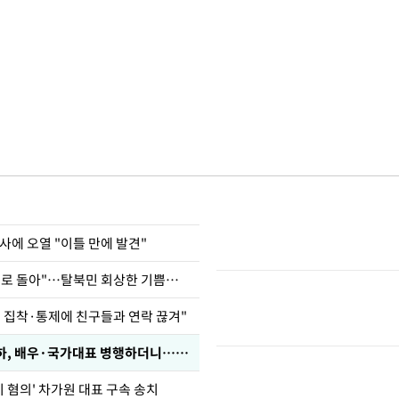
사에 오열 "이틀 만에 발견"
"바지 벗고 앞뒤로 돌아"…탈북민 회상한 기쁨조 검사
인 집착·통제에 친구들과 연락 끊겨"
박찬민 딸 박민하, 배우·국가대표 병행하더니…근황이
기 혐의' 차가원 대표 구속 송치