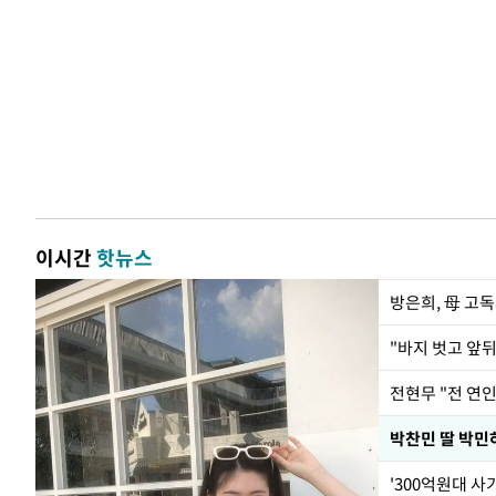
이시간
핫뉴스
방은희, 母 고독
전현무 "전 연
'300억원대 사