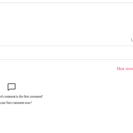
에서 두차
20일 후
 사망
 CDC
 압수수색
위 등 9곳
출발
개장
3명은 중