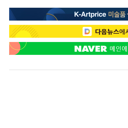
-19326초 전 >
입추에도 극한더위…서울 낮 39도 '폭염중대경보'
-14290초 전 >
이란, 호르무즈서 "적국 목표물들"과 대치로 남부 케슘섬
례 큰 폭발음
-13005초 전 >
[속보]美, 폴리실리콘 수입 규제…파생제품 15% 관세, 1
발효
-11156초 전 >
[속보]트럼프, 美 원정출산 금지 행정명령 서명
-8856초 전 >
[속보] 뉴욕증시, 일제 하락 마감…나스닥 0.06%↓