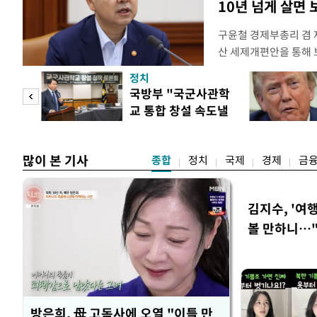
10년 넘게 살면
구윤철 경제부총리 겸 
산 세제개편안을 통해
지적에 대해 "사는(실거
정치
어들고 나중에 팔 때 
"사적
국방부 "국군사관학
총리는 이날 오전 MBC
교 통합 창설 속도낼
터뷰에서 "이게(30억원
 차
것"
많이 본 기사
종합
정치
국제
경제
금
김지수, '여행
볼 만하니…
방은희, 母 고독사에 오열 "이틀 만