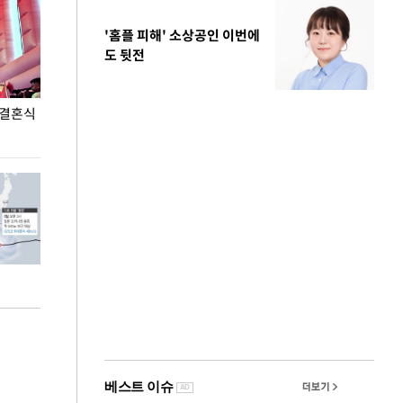
'홈플 피해' 소상공인 이번에
도 뒷전
 결혼식
폭염으로 멈춘 프로야구… 발걸음 돌리는 팬들
이 대통령, '청
총력 대응'