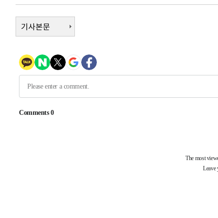
-14290초 전 >
이란, 호르무즈서 "적국 목표물들"과 대치로 남부 케슘섬
례 큰 폭발음
-13005초 전 >
[속보]美, 폴리실리콘 수입 규제…파생제품 15% 관세, 1
기사본문
발효
-11156초 전 >
[속보]트럼프, 美 원정출산 금지 행정명령 서명
-8856초 전 >
[속보] 뉴욕증시, 일제 하락 마감…나스닥 0.06%↓
-30054초 전 >
[속보]'채상병 순직 책임' 임성근, 항소심도 징역 3년
-29920초 전 >
[속보]종합특검, '관저이전 봐주기 감사' 유병호 구속기소
-26520초 전 >
민주 콩고 에볼라환자 4천명 돌파, 4053명 발생 1850명
-25770초 전 >
[속보]'300억원대 사기 혐의' 차가원 대표 구속 송치
-24964초 전 >
"미 전국적 살모네라 식중독 원인은 멕시코산 할라피뇨"--
-23477초 전 >
[속보]경찰·노동부, HL만도 평택사업장 끼임 사망 관련
-23358초 전 >
[속보]합수본, '투표율 허위 입력' 중앙·서울·경기도 선관
압수수색
-23113초 전 >
[속보]원·달러 환율, 오전 9시 1423.8원
-22909초 전 >
[속보]삼성전자·SK하이닉스 동반 강보합…1%대 상승 
-22895초 전 >
[속보]코스닥, 5.95포인트(0.74%) 상승한 807.62개장
-22863초 전 >
[속보]코스피, 6300선 재탈환…1.09% 오른 6365.07 
-20028초 전 >
시리아 다마스쿠스 교외에서 미니버스 폭발.. 14명 부상, 
태