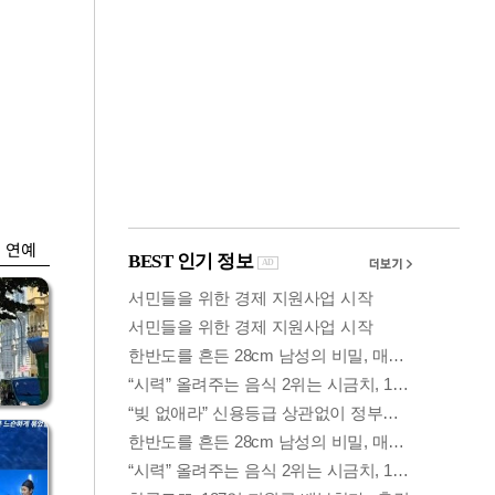
금융
입찰
"집값 더 뛰기 전 사
효성
자"…보금자리론 수
요 폭증
연예