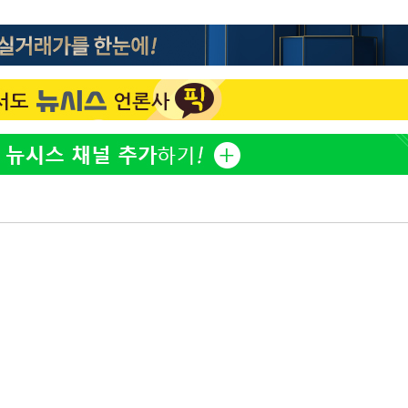
방은희, 母 고독사에 오열 
1
틀 만에 발견"
에서 두차
20일 후
김지수, '여행사 대표' 변
2
니…"
"바지 벗고 앞뒤로 돌아야
3
서아, 기쁨조 검사 수치심
"여군 지원 막힌 UDT 훈
4
다"…707 출신 女유튜버 
"신약 찾자"…정부 과제로
5
바이오
한화큐셀·OCI, 美 수입
6
격제 도입에…"공정 경쟁
영"
"한강수영장, 문신 노출 이
7
"출입 막는 건 명백한 차별