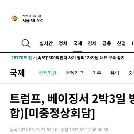
-8856초 전 >
[속보] 뉴욕증시, 일제 하락 마감…나스닥 0.06%↓
2026.08.07 (금)
서울 35.0℃
-30054초 전 >
[속보]'채상병 순직 책임' 임성근, 항소심도 징역 3년
-29920초 전 >
[속보]종합특검, '관저이전 봐주기 감사' 유병호 구속기소
-26520초 전 >
민주 콩고 에볼라환자 4천명 돌파, 4053명 발생 1850명
실시간
정치
국제
경제
금융
산업
-25770초 전 >
[속보]'300억원대 사기 혐의' 차가원 대표 구속 송치
-24964초 전 >
"미 전국적 살모네라 식중독 원인은 멕시코산 할라피뇨"--
-23477초 전 >
[속보]경찰·노동부, HL만도 평택사업장 끼임 사망 관련
국제
국제최신
국제기구
미주
유럽
중
-23358초 전 >
[속보]합수본, '투표율 허위 입력' 중앙·서울·경기도 선관
압수수색
-23113초 전 >
[속보]원·달러 환율, 오전 9시 1423.8원
-22909초 전 >
[속보]삼성전자·SK하이닉스 동반 강보합…1%대 상승 
트럼프, 베이징서 2박3일
-22895초 전 >
[속보]코스닥, 5.95포인트(0.74%) 상승한 807.62개장
합)[미중정상회담]
-22863초 전 >
[속보]코스피, 6300선 재탈환…1.09% 오른 6365.07 
-20028초 전 >
시리아 다마스쿠스 교외에서 미니버스 폭발.. 14명 부상, 
태
-19326초 전 >
입추에도 극한더위…서울 낮 39도 '폭염중대경보'
등록 2026.05.13 22:58:10
수정 2026.05.14 06:00:55