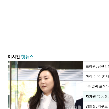
이시간
핫뉴스
하리수 "이혼 
"손 떨림 포착"