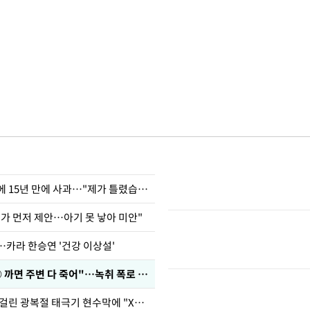
표창원, 남규리에 15년 만에 사과…"제가 틀렸습니다"
내가 먼저 제안…아기 못 낳아 미안"
…카라 한승연 '건강 이상설'
차가원 "○○○ 까면 주변 다 죽어"…녹취 폭로 파장
김희철, 거꾸로 걸린 광복절 태극기 현수막에 "X돌았네"