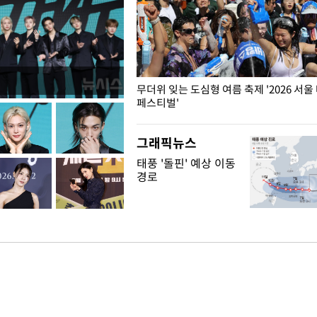
무더위 잊는 도심형 여름 축제 '2026 서울
페스티벌'
그래픽뉴스
태풍 '돌핀' 예상 이동
경로