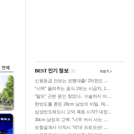
금융
시
다시 뛰는 코스닥…
'들
ETF 수익률 상위권
찍어
연예