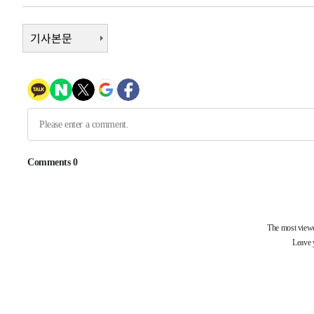
-5299초 전 >
여수 오동도 해상서 모터보트 전복…1명 사망·1명 실종
-1526초 전 >
기사본문
극한폭염 한풀 꺾이지만…'낮 최고 35도' 무더위, 열대야 
주 날씨]
24분 전 >
축구협회 "압수수색·성접대 논란 사과…쇄신의 기회로 삼겠다
48분 전 >
[속보]'압수수색·성접대 논란' 축구협회 "실망과 걱정 안겨드
3시간 전 >
'최고 37도' 폭염 지속…강원동해안 최대 150㎜ 비
5시간 전 >
[속보]뉴욕증시 상승 마감…S&P 0.6% 나스닥 1.3%↑
-30128초 전 >
[속보]與최고위원 제주·인천 순회경선…박선원·최민희
한민수·김용 순
-30081초 전 >
[속보]김민석, 與 전대 당원투표 누적 득표율 45.42%로 
청래 44.56%
-29363초 전 >
[속보]與 대표 경선 제주·인천 당원투표…金 47.75%·
42.08%·宋 10.17%
-28897초 전 >
이강인 "아틀레티코 이적 기뻐…등번호 7번 의미보단 팀 
것"
-28832초 전 >
[속보]與 당대표 경선, 제주·인천 권리당원 투표 김민석 
-22606초 전 >
낮 최고 35도 '무더위'…동해안 시간당 30㎜ '강한 비'[
-21876초 전 >
[속보]이강인 "감독님이 원하는 마음 느꼈고, 많은 트로피
틀레티코 이적"
-21658초 전 >
수도권 40도 육박 '펄펄'…동해안 일부 지역엔 호의주의
-20627초 전 >
온열질환 사망자 3명 늘어…누적 환자 3000명 돌파
-14572초 전 >
강릉에 시간당 81.4㎜ 물폭탄…도로 잠기고 담벼락 붕괴