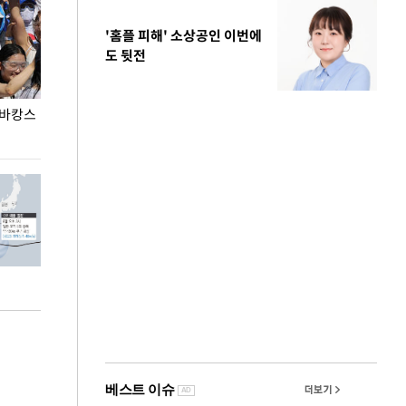
'홈플 피해' 소상공인 이번에
도 뒷전
 바캉스
용산어린이정원 앞 즐비한 근조화환, 왜?
이번주 국회에는 