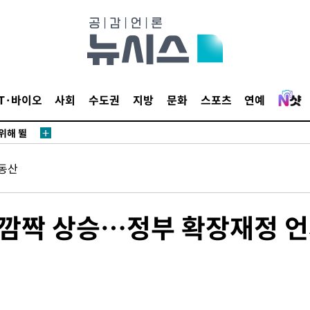
·서미화·
1위… 정
IT·바이오
사회
수도권
지방
문화
스포츠
연예
鄭
위해 뛸
승리
동산
내일날씨]
 원해 아
보
 깜짝 상승…정부 확장재정 