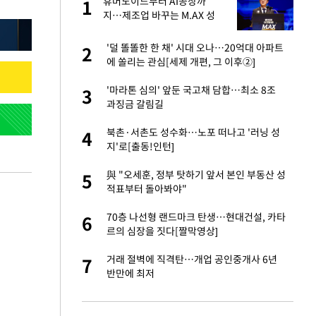
휴머노이드부터 AI공장까
1
1
주일
지…제조업 바꾸는 M.AX 성
과
 노무현·문재인 철
'덜 똘똘한 한 채' 시대 오나…20억대 아파트
2
2
에 쏠리는 관심[세제 개편, 그 이후②]
0개 구단, 훈련·휴
'마라톤 심의' 앞둔 국고채 담합…최소 8조
3
3
 안전 최우선"
과징금 갈림길
까지…제조업 바꾸는
북촌·서촌도 성수화…노포 떠나고 '러닝 성
4
4
지'로[출동!인턴]
오나…20억대 아파트
與 "오세훈, 정부 탓하기 앞서 본인 부동산 성
5
5
 그 이후②]
적표부터 돌아봐야"
초췌한 근황…충주시
70층 나선형 랜드마크 탄생…현대건설, 카타
6
6
르의 심장을 짓다[짤막영상]
승연, 건강 괜찮나
거래 절벽에 직격탄…개업 공인중개사 6년
7
7
반만에 최저