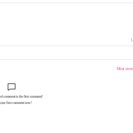
계속[다음
"
려 죄송"
·서미화·
1위… 정
鄭
위해 뛸
승리
내일날씨]
 원해 아
보