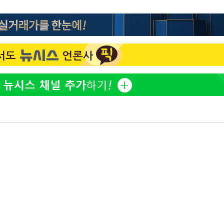
"창 3개 띄워도 답답함 없
1
네"…'폴드8 울트라', 일
써보니
오세훈 "용산공원 아파트,
2
학 뒤집는 것"
'폭염 휴식기' 프로야구 1
3
계속[다음
식 병행…"야외 훈련 해도
"
휴머노이드부터 AI공장
4
려 죄송"
M.AX 성과
'덜 똘똘한 한 채' 시대 
5
에 쏠리는 관심[세제 개편,
'리센느 논란' 김선태, 
6
장 "다시 돌아올 생각?"
"손 떨림 포착"…카라 한
7
팬들 '걱정'