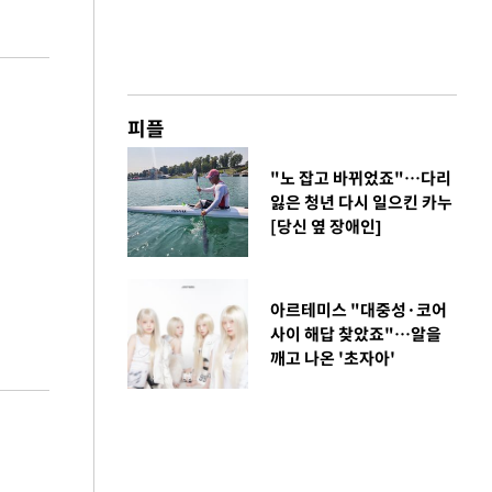
피플
"노 잡고 바뀌었죠"…다리
잃은 청년 다시 일으킨 카누
[당신 옆 장애인]
아르테미스 "대중성·코어
사이 해답 찾았죠"…알을
깨고 나온 '초자아'