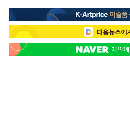
-10679초 전 >
백운산서 80년근 천종산삼 9뿌리 발견…감정가 1.3억원
-8389초 전 >
선재도서 해루질 나섰다 실종 60대, 닷새 만에 숨진 채 발견
-5923초 전 >
남자 농구, 나고야 아시안게임서 '홈팀' 일본과 한일전
-5299초 전 >
여수 오동도 해상서 모터보트 전복…1명 사망·1명 실종
-1526초 전 >
극한폭염 한풀 꺾이지만…'낮 최고 35도' 무더위, 열대야 
주 날씨]
24분 전 >
축구협회 "압수수색·성접대 논란 사과…쇄신의 기회로 삼겠다
48분 전 >
[속보]'압수수색·성접대 논란' 축구협회 "실망과 걱정 안겨드
3시간 전 >
'최고 37도' 폭염 지속…강원동해안 최대 150㎜ 비
5시간 전 >
[속보]뉴욕증시 상승 마감…S&P 0.6% 나스닥 1.3%↑