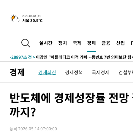
2026.08.08 (토)
서울 30.9℃
5시간 전 >
[속보]뉴욕증시 상승 마감…S&P 0.6% 나스닥 1.3%↑
-30128초 전 >
[속보]與최고위원 제주·인천 순회경선…박선원·최민희
한민수·김용 순
-30081초 전 >
[속보]김민석, 與 전대 당원투표 누적 득표율 45.42%로 
실시간
정치
국제
경제
금융
산업
청래 44.56%
-29363초 전 >
[속보]與 대표 경선 제주·인천 당원투표…金 47.75%·
42.08%·宋 10.17%
-28897초 전 >
이강인 "아틀레티코 이적 기뻐…등번호 7번 의미보단 팀 
것"
-28832초 전 >
[속보]與 당대표 경선, 제주·인천 권리당원 투표 김민석 
경제
경제최신
경제정책
국제경제
건설부
-22606초 전 >
낮 최고 35도 '무더위'…동해안 시간당 30㎜ '강한 비'[
-21876초 전 >
[속보]이강인 "감독님이 원하는 마음 느꼈고, 많은 트로피
틀레티코 이적"
-21658초 전 >
수도권 40도 육박 '펄펄'…동해안 일부 지역엔 호의주의
반도체에 경제성장률 전망
-20627초 전 >
온열질환 사망자 3명 늘어…누적 환자 3000명 돌파
까지?
-14572초 전 >
강릉에 시간당 81.4㎜ 물폭탄…도로 잠기고 담벼락 붕괴
-10679초 전 >
백운산서 80년근 천종산삼 9뿌리 발견…감정가 1.3억원
-8389초 전 >
선재도서 해루질 나섰다 실종 60대, 닷새 만에 숨진 채 발견
등록 2026.05.14 07:00:00
-5923초 전 >
남자 농구, 나고야 아시안게임서 '홈팀' 일본과 한일전