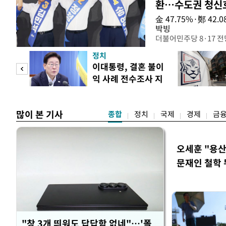
환…수도권 청신
金 47.75%·鄭 42
박빙
더불어민주당 8·17 
인천 권리당원 투표에서
정치
난주 첫 주말 순회경선
 사업
이대통령, 결혼 불이
경남에서는 정청래 후보
익 사례 전수조사 지
앙당 선관위원장은 8일
시
합산 결과 김 후보가 전체
많이 본 기사
종합
정치
국제
경제
금
오세훈 "용산
문재인 철학 
"창 3개 띄워도 답답함 없네"…'폴