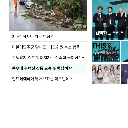
컴백하는 스키즈
청와대 일주일
2타점 적시타 치는 이정후
더불어민주당 당대표·최고위원 후보 합동연설회
주택용지 검토 알려지자... 신속히 늘어선 '근조화환'
폭우에 무너진 강릉 교동 주택 담벼락
안드레예바에게 서브하는 페르난데스