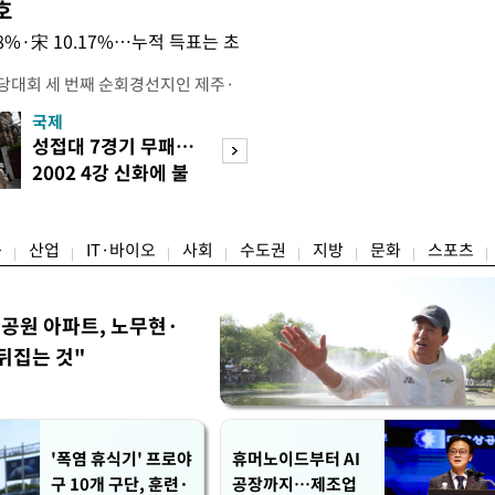
호
.08%·宋 10.17%…누적 득표는 초
전당대회 세 번째 순회경선지인 제주·
 김민석 당대표 후보가 승리했다. 지
국제
경제
에서 충청권은 김 후보가, 부산·울산·
성접대 7경기 무패…
세계식량가격 다
가 승리한 바 있다. 소병훈 민주당 중
2002 4강 신화에 불
상승…곡물·설탕 
 제주·인천 순회경선 권리당원 투표
똥
썩'
 투표 4만7198표 중 2만2537
융
산업
IT·바이오
사회
수도권
지방
문화
스포츠
공원 아파트, 노무현·
뒤집는 것"
'폭염 휴식기' 프로야
휴머노이드부터 AI
구 10개 구단, 훈련·
공장까지…제조업