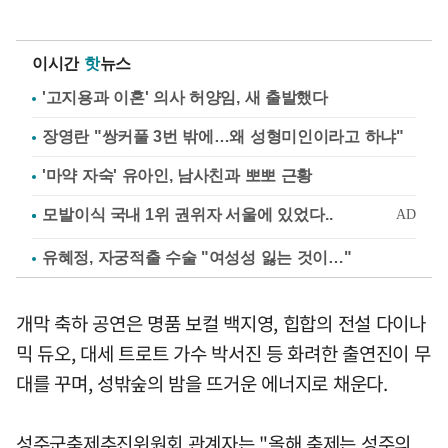
이시간
핫
뉴스
'고지용과 이혼' 의사 허양임, 새 출발했다
장영란 "쌍커풀 3번 밖에…왜 성형미인이라고 하냐"
'마약 자숙' 유아인, 남사친과 뽀뽀 근황
유혜정, 자궁적출 수술 "여성성 잃는 것이…"
개막 축하 공연은 명품 보컬 백지영, 힙합의 전설 다이나
믹 듀오, 대세 트로트 가수 박서진 등 화려한 출연진이 무
대를 꾸며, 성밖숲의 밤을 뜨거운 에너지로 채운다.
성주군축제추진위원회 관계자는 "올해 축제는 성주의