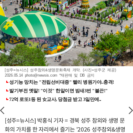
[성주=뉴시스] 성주참외&생명문화축제 개막. (사진=성주군 제공)
2026.05.14
photo@newsis.com
*재판매 및 DB 금지
[성주=뉴시스] 박홍식 기자 = 경북 성주 참외와 생명 문
화의 가치를 한 자리에서 즐기는 '2026 성주참외&생명