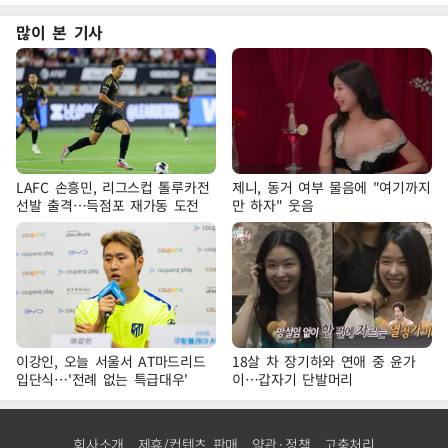
많이 본 기사
LAFC 손흥민, 리그스컵 톨루카전
제니, 동거 여부 물음에 "여기까지
선발 출격…득점포 재가동 도전
만 하자" 웃음
이강인, 오늘 서울서 AT마드리드
18살 차 장기하와 연애 중 윤가
입단식…'전례 없는 특급대우'
이…갑자기 단발머리
회사소개
제휴/컨텐츠 판매
약관·정책
고충처리