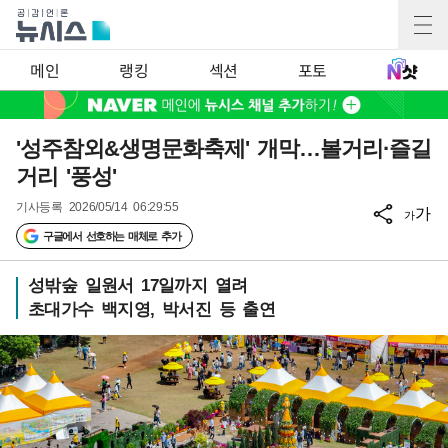
메인
랭킹
섹션
포토
'성주참외&생명문화축제' 개막…볼거리·즐길
거리 '풍성'
기사등록
2026/05/14 06:29:55
가
가
구글에서 선호하는 매체로 추가
성밖숲 일원서 17일까지 열려
초대가수 백지영, 박서진 등 출연