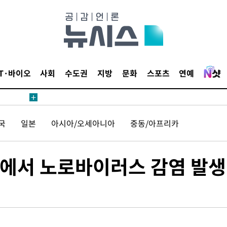
무부 대변인
해 불가피"
등 압수수
월 중 예
IT·바이오
사회
수도권
지방
문화
스포츠
연예
국
일본
아시아/오세아니아
중동/아프리카
장
선에서 노로바이러스 감염 발생
 구축
조 마감 다
어려워" 취
무부 대변인