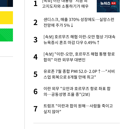
[속보] 이란 대통령 "지금 최
1
1
세
고지도자와 소통하기가 매우
어려워" 취임 3년 인터뷰
입힌다…AI 로봇 연
샌디스크, 매출 370% 성장에도…실망스런
2
2
전망에 주가 5%↓
대 올라…많이 걱정
[속보] 호르무즈 해협 이란-오만 협상 기대속
3
3
뉴욕증시 혼조 마감 다우 0.49%↑
 재산 잃고 필리핀
[속보] "이란-오만, 호르무즈 해협 통행 항로
4
4
합의" 이란 외무부 대변인
"짝짝이 눈 탈출"
유로존 7월 종합 PMI 52.0·2.0P↑…"서비
5
5
스업 회복으로 8개월 만에 최고"
사 안한 '무개념'
이란 외무 "오만과 호르무즈 항로 좌표 합
6
6
의…공동성명 조율 중"(2보)
 원전 반대 안해…안
트럼프 "이란과 합의 원해…사람들 죽이고
7
7
싶지 않아"