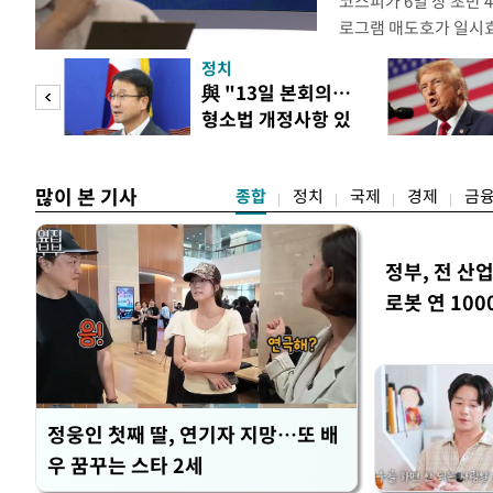
코스피가 6일 장 초반
로그램 매도호가 일시
한국거래소는 이날 오전
정치
했다고 밝혔다. 발동 
 놀
與 "13일 본회의…
대비 5.12% 급락한 9
형소법 개정사항 있
스피200을 기초자산으
 첫
으면 개정"
많이 본 기사
종합
정치
국제
경제
금
정부, 전 산업
로봇 연 100
정웅인 첫째 딸, 연기자 지망…또 배
우 꿈꾸는 스타 2세