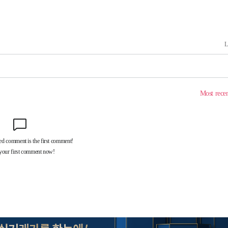
해 불가피"
등 압수수
월 중 예
장
 구축
조 마감 다
어려워" 취
무부 대변인