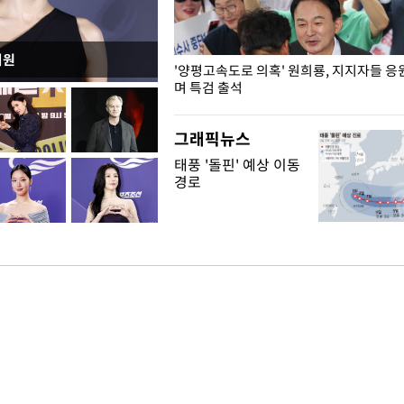
지원
"수사·기소 분리 관련 대비책 최
'양평고속도로 의혹' 원희룡, 지지자들 응
"
며 특검 출석
그래픽뉴스
태풍 '돌핀' 예상 이동
경로