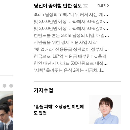
기자수첩
'홈플 피해' 소상공인 이번에
도 뒷전