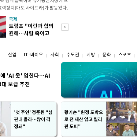
 4% 넘게 급락하며 유가증권시장에 프
효력정지(매도 사이드카)가 발동됐다.
 10시18분께 매도 사이드카를 발동
국제
경제
당시 코스피200선물지수는 전일 종가
트럼프 "이란과 합의
서울 집 팔고 지방
87.24였다. 코스피 매도 사이드카는 코
원해…사람 죽이고
면 양도세↓…고
로 하는 선물 최근월물 가격
싶지 않아"
층 움직일까
융
산업
IT·바이오
사회
수도권
지방
문화
스포츠
에 'AI 옷' 입힌다…AI
0대 보급 추진
'첫 주연' 정준원 "심
황기순 "원정 도박으
판대 올라…많이 걱
로 전 재산 잃고 필리
정돼"
핀 도피"