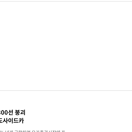
300선 붕괴
매도사이드카