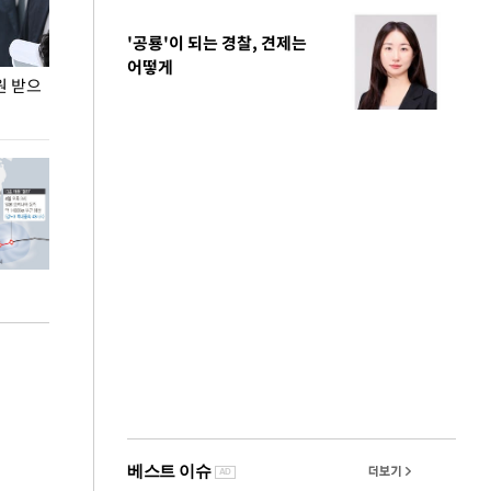
'공룡'이 되는 경찰, 견제는
어떻게
원 받으
정동영, 조현 '이상주의' 발언에 "이상이 있어야
장동혁 "李 대
현실 바꿔"
하다"