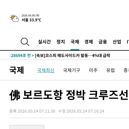
1시간 전 >
[속보] "이란-오만, 호르무즈 해협 통행 항로 합의" 이란 외
2026.08.06 (목)
서울 33.9℃
-30817초 전 >
[속보]산업장관 "李정부, 원전 반대 안해…안정 전력 위
-29514초 전 >
[속보]경찰, '홍명보 선임 논란' 대한축구협회·축구회관 
색
-28901초 전 >
[속보]산업장관 "美무역법 제301조 과잉생산 결과 발표 8
실시간
정치
국제
경제
금융
산업
상
-28694초 전 >
[속보]코스피 매도사이드카 발동…4%대 급락
-27966초 전 >
[속보]전남광주 초대 시민추천 부시장에 백승주·윤난실
-25527초 전 >
서울 열대야 15일째 지속…비공식 '초열대야' 30도 넘어
국제
국제최신
국제기구
미주
유럽
중
-24094초 전 >
[속보]코스닥, 2.15포인트(0.27%) 내린 797.44 출발
-24077초 전 >
[속보]코스피, 119.51포인트(1.81%) 내린 6478.75 개
-20524초 전 >
6월 경상수지 497.3억 달러…두 달 연속 사상 최대
佛 보르도항 정박 크루즈
-20475초 전 >
서울 낮 39도 '폭염중대경보'…40도 관측 가능성도
-17837초 전 >
미 워싱턴주 스포캔 시의 통제불능 3개 산불, 방화선 일부
등록 2026.05.14 07:11:30
수정 2026.05.14 07:16:24
-10010초 전 >
[속보] 호르무즈 해협 이란-오만 협상 기대속 뉴욕증시 혼
우 0.49%↑
-8365초 전 >
[속보] 이란 대통령 "지금 최고지도자와 소통하기가 매우 
임 3년 인터뷰
1시간 전 >
[속보] "이란-오만, 호르무즈 해협 통행 항로 합의" 이란 외