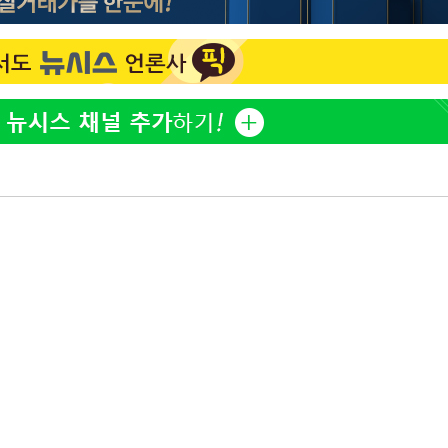
정웅인 첫째 딸, 연기자 지
1
망…또 배우 꿈꾸는 스타 2
정부, 전 산업에 'AI 옷' 
2
1000대 보급 추진
'첫 주연' 정준원 "심판
3
돼"
황기순 "원정 도박으로 전
4
도피"
최준희, 또 성형수술 예고 
5
브라이언, 눈 마주치고도 인
6
후배 폭로
[속보]산업장관 "李정부,
7
정 전력 위해 불가피"