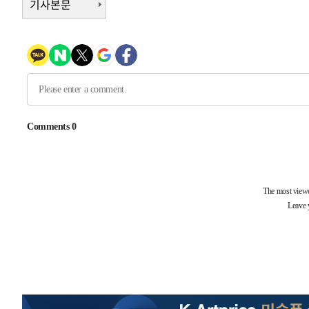
기사본문
-30817초 전 >
[속보]산업장관 "李정부, 원전 반대 안해…안정 전력 위
-29514초 전 >
[속보]경찰, '홍명보 선임 논란' 대한축구협회·축구회관 
색
-28901초 전 >
[속보]산업장관 "美무역법 제301조 과잉생산 결과 발표 8
상
-28694초 전 >
[속보]코스피 매도사이드카 발동…4%대 급락
-27966초 전 >
[속보]전남광주 초대 시민추천 부시장에 백승주·윤난실
-25527초 전 >
서울 열대야 15일째 지속…비공식 '초열대야' 30도 넘어
-24094초 전 >
[속보]코스닥, 2.15포인트(0.27%) 내린 797.44 출발
-24077초 전 >
[속보]코스피, 119.51포인트(1.81%) 내린 6478.75 개
-20524초 전 >
6월 경상수지 497.3억 달러…두 달 연속 사상 최대
-20475초 전 >
서울 낮 39도 '폭염중대경보'…40도 관측 가능성도
-17837초 전 >
미 워싱턴주 스포캔 시의 통제불능 3개 산불, 방화선 일부
-10010초 전 >
[속보] 호르무즈 해협 이란-오만 협상 기대속 뉴욕증시 혼
우 0.49%↑
-8365초 전 >
[속보] 이란 대통령 "지금 최고지도자와 소통하기가 매우 
임 3년 인터뷰
1시간 전 >
[속보] "이란-오만, 호르무즈 해협 통행 항로 합의" 이란 외