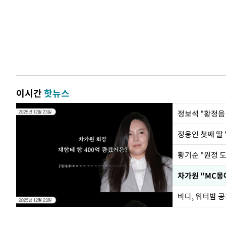
이시간
핫뉴스
정웅인 첫째 딸 
황기순 "원정 
바다, 워터밤 공