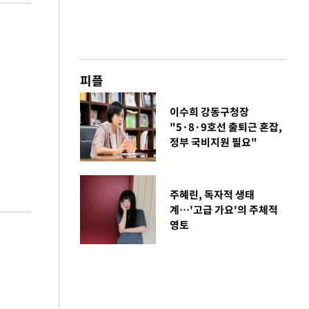
피플
이수희 강동구청장
"5·8·9호선 출퇴근 혼잡,
정부 국비지원 필요"
주혜린, 독자적 생태
계…'고급 가요'의 주체적
영토