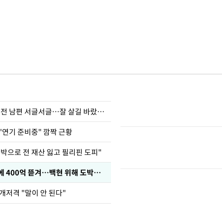
정보석 "황정음 전 남편 서글서글…잘 살길 바랐는데"
"연기 준비중" 깜짝 근황
도박으로 전 재산 잃고 필리핀 도피"
차가원 "MC몽에 400억 뜯겨…백현 위해 도박빚 갚아줘"
개저격 "말이 안 된다"