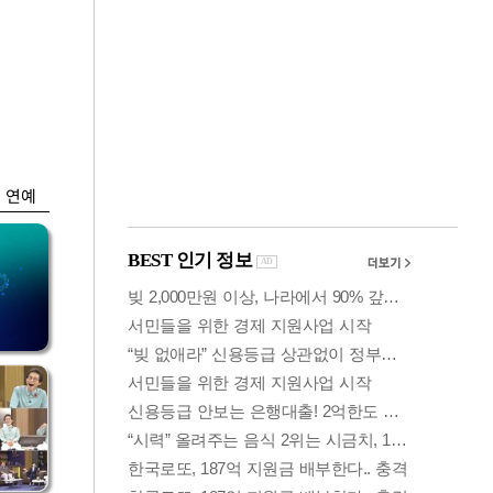
금융
 가
6월 경상수지 497.3
령
억 달러…38개월 연
속 흑자
연예