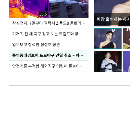
비광 출연하는 하
이재명 대통령, 
삼성전자, 7일부터 갤럭시 Z 폴드8 울트라·폴드8·플립8 출시
선 다해 강구해야
기저귀 찬 채 지구 갖고 노는 트럼프와 푸틴 형상 미로
업무보고 참석한 정성호 장관
폭염중대경보에 프로야구 연일 취소…피칭 연습장 '52도'
안전기준 부적합 해외직구 어린이 물놀이용품 판매 중단 요청한 서울시