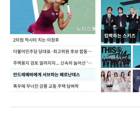
컴백하는 스키즈
이번주 국회에는 무
2타점 적시타 치는 이정후
더불어민주당 당대표·최고위원 후보 합동연설회
주택용지 검토 알려지자... 신속히 늘어선 '근조화환'
안드레예바에게 서브하는 페르난데스
폭우에 무너진 강릉 교동 주택 담벼락