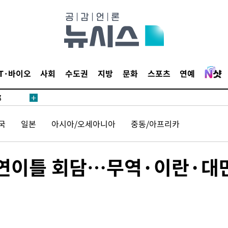
·서미화·
IT·바이오
사회
수도권
지방
문화
스포츠
연예
1위… 정
鄭
위해 뛸
국
일본
아시아/오세아니아
중동/아프리카
승리
내일날씨]
 원해 아
 연이틀 회담…무역·이란·대
보