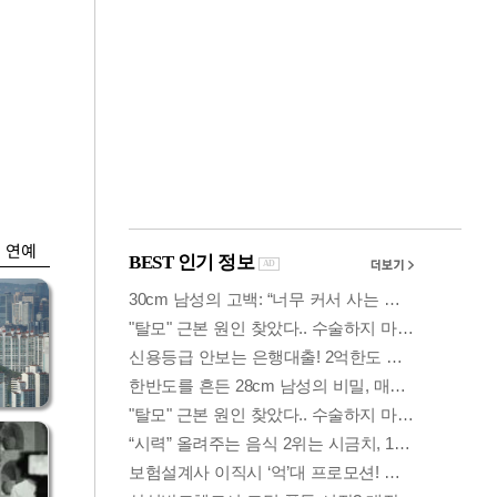
금융
시
다시 뛰는 코스닥…
'들
ETF 수익률 상위권
찍어
연예