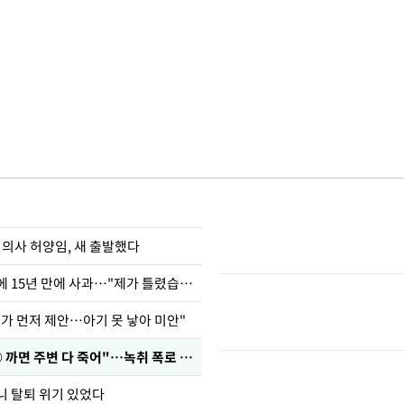
 의사 허양임, 새 출발했다
표창원, 남규리에 15년 만에 사과…"제가 틀렸습니다"
내가 먼저 제안…아기 못 낳아 미안"
차가원 "○○○ 까면 주변 다 죽어"…녹취 폭로 파장
니 탈퇴 위기 있었다