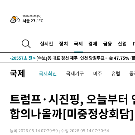
2026.08.08 (토)
서울 27.1℃
8시간 전 >
[속보]뉴욕증시 상승 마감…S&P 0.6% 나스닥 1.3%↑
-30275초 전 >
이란 "호르무즈 재개방 합의 근접…美 배상 선행돼야"
-21322초 전 >
[속보]與최고위원 제주·인천 순회경선…박선원·최민희
실시간
정치
국제
경제
금융
산업
한민수·김용 순
-21275초 전 >
[속보]김민석, 與 전대 당원투표 누적 득표율 45.42%로 
청래 44.56%
-20557초 전 >
[속보]與 대표 경선 제주·인천 당원투표…金 47.75%·
42.08%·宋 10.17%
-20091초 전 >
이강인 "아틀레티코 이적 기뻐…등번호 7번 의미보단 팀 
국제
국제최신
국제기구
미주
유럽
중
것"
-20026초 전 >
[속보]與 당대표 경선, 제주·인천 권리당원 투표 김민석 
-13800초 전 >
낮 최고 35도 '무더위'…동해안 시간당 30㎜ '강한 비'[
-13070초 전 >
[속보]이강인 "감독님이 원하는 마음 느꼈고, 많은 트로피
트럼프·시진핑, 오늘부터
틀레티코 이적"
-12852초 전 >
수도권 40도 육박 '펄펄'…동해안 일부 지역엔 호의주의
합의나올까[미중정상회담]
-11821초 전 >
온열질환 사망자 3명 늘어…누적 환자 3000명 돌파
-5766초 전 >
강릉에 시간당 81.4㎜ 물폭탄…도로 잠기고 담벼락 붕괴
-1873초 전 >
백운산서 80년근 천종산삼 9뿌리 발견…감정가 1.3억원
등록 2026.05.14 07:29:59
수정 2026.05.14 07:30:54
6분 전 >
선재도서 해루질 나섰다 실종 60대, 닷새 만에 숨진 채 발견