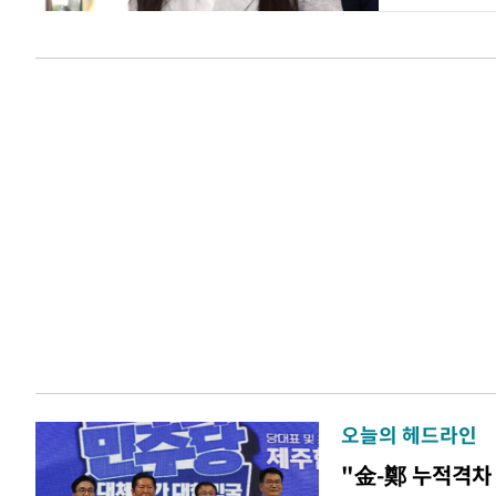
오늘의 헤드라인
"金-鄭 누적격차 