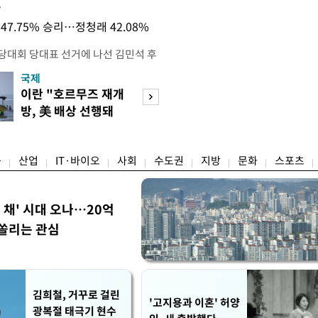
목
47.75% 승리…정청래 42.08%
전당대회 당대표 선거에 나선 김민석 후
역 순회경선에서 '누적 1위'를 탈환했
국제
경제
 우세 지역으로 점쳐졌던 충청권과 부산
이란 "호르무즈 재개
세계식량가격 다
승 1패를 주고 받은 김 후보는 이날
방, 美 배상 선행돼
상승…곡물·설탕 
며 '2승 1패'로 앞서가게 됐다. 다
야"
썩'
율 차이가 '0.86%p'에 불과
융
산업
IT·바이오
사회
수도권
지방
문화
스포츠
한 채' 시대 오나…20억
쏠리는 관심
김희철, 거꾸로 걸린
'고지용과 이혼' 허양
광복절 태극기 현수