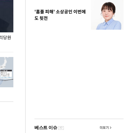
'홈플 피해' 소상공인 이번에
도 뒷전
권리당원
무더위 잊는 도심형 여름 축제 '2026 서울 바캉스
용산어린이정원 앞
페스티벌'