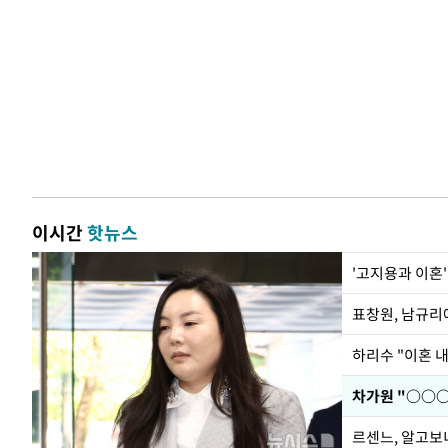
이시간
핫뉴스
'고지용과 이혼'
하리수 "이혼 
르센느, 알고보