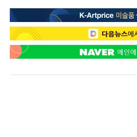
-11821초 전 >
온열질환 사망자 3명 늘어…누적 환자 3000명 돌파
-5766초 전 >
강릉에 시간당 81.4㎜ 물폭탄…도로 잠기고 담벼락 붕괴
-1873초 전 >
백운산서 80년근 천종산삼 9뿌리 발견…감정가 1.3억원
6분 전 >
선재도서 해루질 나섰다 실종 60대, 닷새 만에 숨진 채 발견
48분 전 >
남자 농구, 나고야 아시안게임서 '홈팀' 일본과 한일전
58분 전 >
여수 오동도 해상서 모터보트 전복…1명 사망·1명 실종
2시간 전 >
극한폭염 한풀 꺾이지만…'낮 최고 35도' 무더위, 열대야 계
날씨]
2시간 전 >
축구협회 "압수수색·성접대 논란 사과…쇄신의 기회로 삼겠
3시간 전 >
[속보]'압수수색·성접대 논란' 축구협회 "실망과 걱정 안겨드
6시간 전 >
'최고 37도' 폭염 지속…강원동해안 최대 150㎜ 비
8시간 전 >
[속보]뉴욕증시 상승 마감…S&P 0.6% 나스닥 1.3%↑