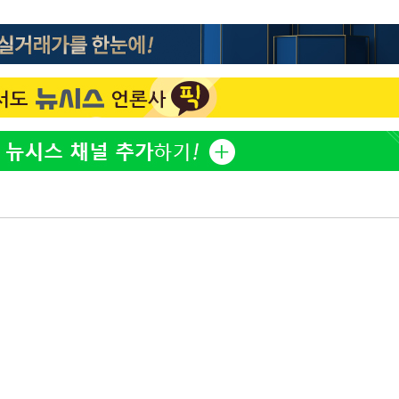
"손 떨림 포착"…카라 한승
1
연, 건강 괜찮나 팬들 '걱정'
'덜 똘똘한 한 채' 시대 
2
에 쏠리는 관심[세제 개편,
김희철, 거꾸로 걸린 광복
3
"X돌았네"
'고지용과 이혼' 허양임, 
4
속[다음주
다"
차가원 "○○○ 까면 주변
려 죄송"
5
미반환 속 녹취 폭로 파장
외신 주목한 '축구협회 성접
6
한일월드컵까지 소환
"한국판 팔란티어 꿈꾼다
7
AI 사업에 진심인 이유