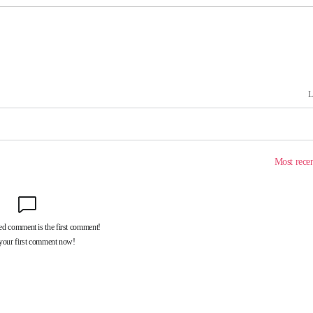
속[다음주
다"
려 죄송"
·서미화·
1위… 정
鄭
위해 뛸
승리
내일날씨]
 원해 아
보