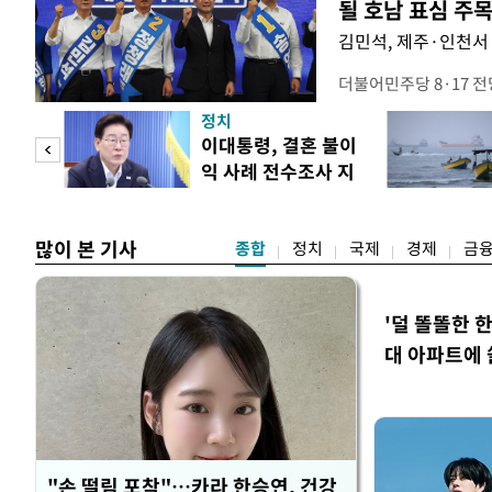
될 호남 표심 주
김민석, 제주·인천서 
더불어민주당 8·17 
보가 8일 제주·인천 지
정치
다. 앞서 정청래 후보
희망
이대통령, 결혼 불이
·울산·경남 경선에서 1
각"
익 사례 전수조사 지
제주·인천 경선에서 이기
시
만 두 후보 간 누적 득표
많이 본 기사
종합
정치
국제
경제
금
'덜 똘똘한 
대 아파트에 
"손 떨림 포착"…카라 한승연, 건강