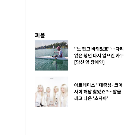
피플
"노 잡고 바뀌었죠"…다리
잃은 청년 다시 일으킨 카누
[당신 옆 장애인]
아르테미스 "대중성·코어
사이 해답 찾았죠"…알을
깨고 나온 '초자아'