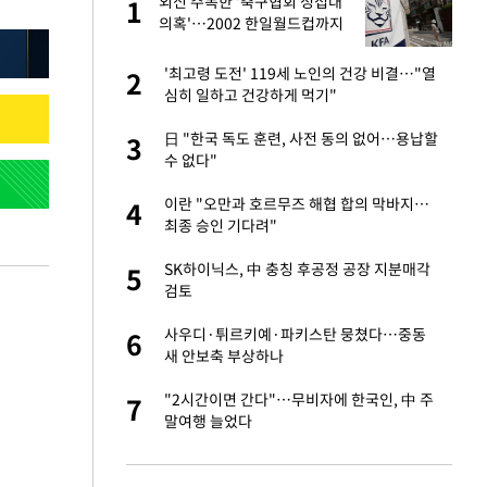
외신 주목한 '축구협회 성접대
1
1
의혹'…2002 한일월드컵까지
소환
오나…20억대 아파트
'최고령 도전' 119세 노인의 건강 비결…"열
2
2
 그 이후②]
심히 일하고 건강하게 먹기"
절 태극기 현수막에
日 "한국 독도 훈련, 사전 동의 없어…용납할
3
3
수 없다"
새 출발했다
이란 "오만과 호르무즈 해협 합의 막바지…
4
4
최종 승인 기다려"
 다 죽어"…전세금
SK하이닉스, 中 충칭 후공정 공장 지분매각
5
5
검토
대 의혹'…2002
사우디·튀르키예·파키스탄 뭉쳤다…중동
6
6
새 안보축 부상하나
"…네이버가 국방
"2시간이면 간다"…무비자에 한국인, 中 주
7
7
말여행 늘었다