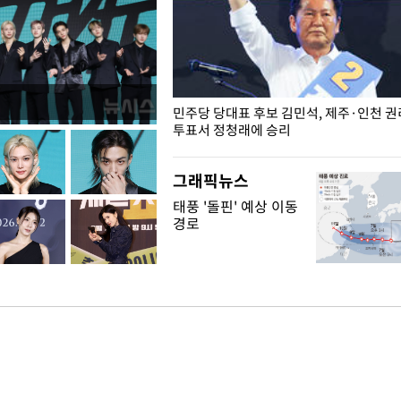
슨 일이? [뉴시스국회토pic]
민주당 당대표 후보 김민석, 제주·인천 
투표서 정청래에 승리
그래픽뉴스
태풍 '돌핀' 예상 이동
경로