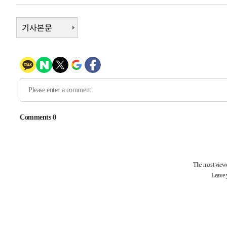
48분 전 >
남자 농구, 나고야 아시안게임서 '홈팀' 일본과 한일전
58분 전 >
기사본문
여수 오동도 해상서 모터보트 전복…1명 사망·1명 실종
2시간 전 >
극한폭염 한풀 꺾이지만…'낮 최고 35도' 무더위, 열대야 계
날씨]
2시간 전 >
축구협회 "압수수색·성접대 논란 사과…쇄신의 기회로 삼겠
3시간 전 >
[속보]'압수수색·성접대 논란' 축구협회 "실망과 걱정 안겨드
6시간 전 >
'최고 37도' 폭염 지속…강원동해안 최대 150㎜ 비
8시간 전 >
[속보]뉴욕증시 상승 마감…S&P 0.6% 나스닥 1.3%↑
-30275초 전 >
이란 "호르무즈 재개방 합의 근접…美 배상 선행돼야"
-21322초 전 >
[속보]與최고위원 제주·인천 순회경선…박선원·최민희
한민수·김용 순
-21275초 전 >
[속보]김민석, 與 전대 당원투표 누적 득표율 45.42%로 
청래 44.56%
-20557초 전 >
[속보]與 대표 경선 제주·인천 당원투표…金 47.75%·
42.08%·宋 10.17%
-20091초 전 >
이강인 "아틀레티코 이적 기뻐…등번호 7번 의미보단 팀 
것"
-20026초 전 >
[속보]與 당대표 경선, 제주·인천 권리당원 투표 김민석 
-13800초 전 >
낮 최고 35도 '무더위'…동해안 시간당 30㎜ '강한 비'[
-13070초 전 >
[속보]이강인 "감독님이 원하는 마음 느꼈고, 많은 트로피
틀레티코 이적"
-12852초 전 >
수도권 40도 육박 '펄펄'…동해안 일부 지역엔 호의주의