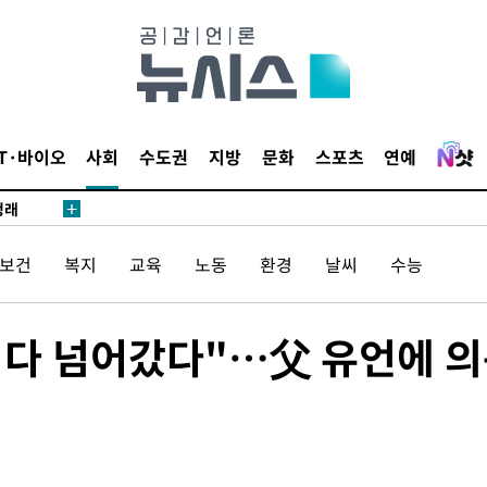
밀정보, 언
시작'
승리…정청래
IT·바이오
사회
수도권
지방
문화
스포츠
연예
청래
청래 승리
7%·정청래
/보건
복지
교육
노동
환경
날씨
수능
2%·김민석
0.30%
게 다 넘어갔다"…父 유언에 
 차에 첫
동'
리(종합)
개
급대우'