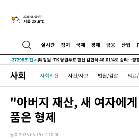
4시간 전 >
美 국방부, 켄달 전 공군장관 보안허가 취소…“에어포스원 기
2026.08.09 (일)
서울 28.6℃
론 누출”
-31988초 전 >
태풍 돌핀, 중 저장성 타이저우시 해안에 상륙 (1보)
-29334초 전 >
AT마드리드 데뷔 앞둔 이강인, 맨시티전 선발 대신 '벤치 
-27964초 전 >
[속보]與 강원·TK 당원투표 합산 김민석 48.54%로 
실시간
정치
국제
경제
금융
산업
44.40%
-27298초 전 >
與 강원·TK 당원투표 합산 김민석 46.01%로 승리…정
44.53%
-27138초 전 >
[속보]與전대 권리당원투표…강원·경북 김민석, 대구 정
-26945초 전 >
[속보]與 당대표 경선, 경북 권리당원 투표 김민석 47.3
사회
사회최신
사건/사고
법원/검찰
의료
45.71%
-26847초 전 >
[속보]與 당대표 경선, 대구 권리당원 투표 정청래 47.8
46.35%
-26644초 전 >
[속보]與 당대표 경선, 강원 권리당원 투표 김민석 승리…5
득표
-24562초 전 >
"일본축구협회, 대한축구협회 성 접대 의혹 심판 조사"
"아버지 재산, 새 여자에
-17204초 전 >
[속보]장은수, KLPGA 제주삼다수 역전 우승…데뷔 10년
정상
품은 형제
-12569초 전 >
"얼마나 더웠으면"…안동 물길공원서 헤엄친 구렁이 '소
-12496초 전 >
손흥민, 68분 뛰고 2경기 침묵…LAFC, 톨루카에 1-0 승
-11768초 전 >
'2경기 연속 침묵' 손흥민, 톨루카전 68분만 뛰고 슈팅 0
등록 2026.05.15 07:10:00
-10520초 전 >
이강인, 오늘 서울서 AT마드리드 입단식…'전례 없는 특