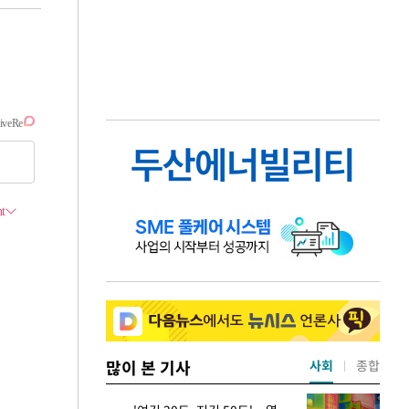
많이 본 기사
사회
종합