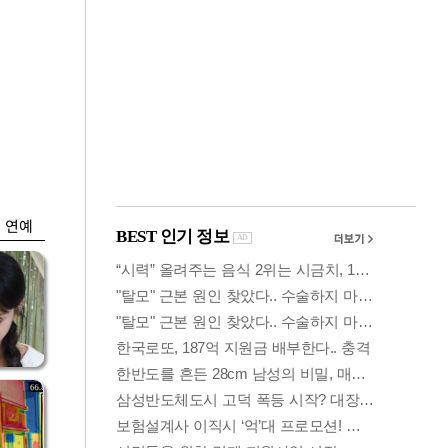
금융
박
변동성 커진 코스
연
피…거래대금 올해
최저
연예