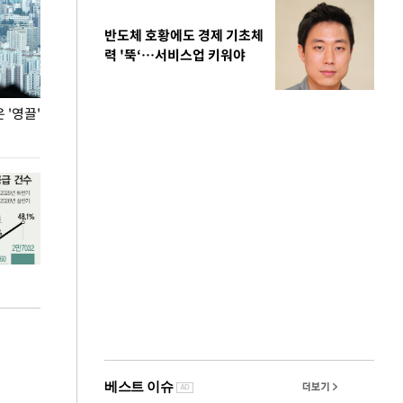
반도체 호황에도 경제 기초체
력 '뚝‘…서비스업 키워야
'영끌'
폭염 속 주말 풍경은?
극한 폭염에 바
도