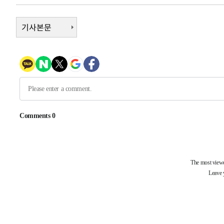
43분 전 >
'여긴 20도, 저긴 50도'…열화상 카메라로 본 폭염 저감시설 '
기사본문
52분 전 >
콜롬비아 신임 우파 대통령 취임 하루만에 차량폭탄 폭발 사건
2시간 전 >
튀르키예 외무장관, "메카 3국 방위협정은 이란이 목표 아냐 "
3시간 전 >
이군이 불법 군시설 건설한 레바논 남부에서 레바논군 3명 폭
4시간 전 >
[속보]美중부 사령관, 이스라엘 긴급방문 다중화된 전선 상황
4시간 전 >
美 국방부, 켄달 전 공군장관 보안허가 취소…“에어포스원 기
론 누출”
-31988초 전 >
태풍 돌핀, 중 저장성 타이저우시 해안에 상륙 (1보)
-29334초 전 >
AT마드리드 데뷔 앞둔 이강인, 맨시티전 선발 대신 '벤치 
-27964초 전 >
[속보]與 강원·TK 당원투표 합산 김민석 48.54%로 
44.40%
-27298초 전 >
與 강원·TK 당원투표 합산 김민석 46.01%로 승리…정
44.53%
-27138초 전 >
[속보]與전대 권리당원투표…강원·경북 김민석, 대구 정
-26945초 전 >
[속보]與 당대표 경선, 경북 권리당원 투표 김민석 47.3
45.71%
-26847초 전 >
[속보]與 당대표 경선, 대구 권리당원 투표 정청래 47.8
46.35%
-26644초 전 >
[속보]與 당대표 경선, 강원 권리당원 투표 김민석 승리…5
득표
-24562초 전 >
"일본축구협회, 대한축구협회 성 접대 의혹 심판 조사"
-17204초 전 >
[속보]장은수, KLPGA 제주삼다수 역전 우승…데뷔 10년