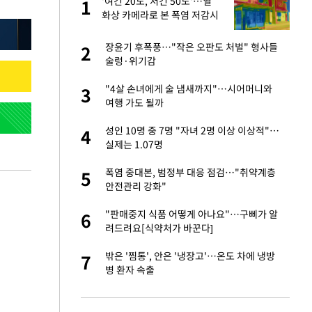
'여긴 20도, 저긴 50도'…열
1
1
라"
화상 카메라로 본 폭염 저감시
설 '온도차'
…"목디스크 심해
장윤기 후폭풍…"작은 오판도 처벌" 형사들
2
2
술렁·위기감
톨루카전 선발 출
"4살 손녀에게 술 냄새까지"…시어머니와
3
3
여행 가도 될까
'…열화상 카메라로 본
성인 10명 중 7명 "자녀 2명 이상 이상적"…
4
4
실제는 1.07명
마드리드 입단
폭염 중대본, 범정부 대응 점검…"취약계층
5
5
안전관리 강화"
침묵…LAFC, 톨루
"판매중지 식품 어떻게 아나요"…구삐가 알
6
6
려드려요[식약처가 바꾼다]
잔 정유시설서 화재
밖은 '찜통', 안은 '냉장고'…온도 차에 냉방
7
7
병 환자 속출