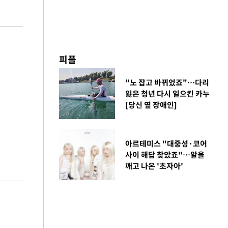
피플
"노 잡고 바뀌었죠"…다리
잃은 청년 다시 일으킨 카누
[당신 옆 장애인]
아르테미스 "대중성·코어
사이 해답 찾았죠"…알을
깨고 나온 '초자아'