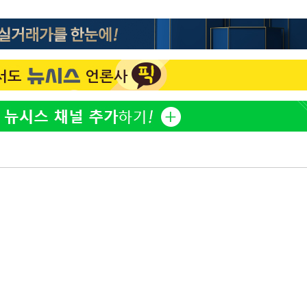
한정수 "황정민 선배만 피
1
해…떳떳하면 신분 공개하
동'
리(종합)
손떨림 건강이상설 한승연
2
개
치료 중"
급대우'
LAFC 손흥민, 리그스컵 
3
온도차'
격…득점포 재가동 도전
'여긴 20도, 저긴 50도
4
 밝혀
폭염 저감시설 '온도차'
발로 부상
이강인, 오늘 서울서 AT
5
 논의
식…'전례 없는 특급대우'
밀정보, 언
손흥민, 68분 뛰고 2경기 
6
카에 1-0 승리(종합)
사우디 남서부 아람코 자
7