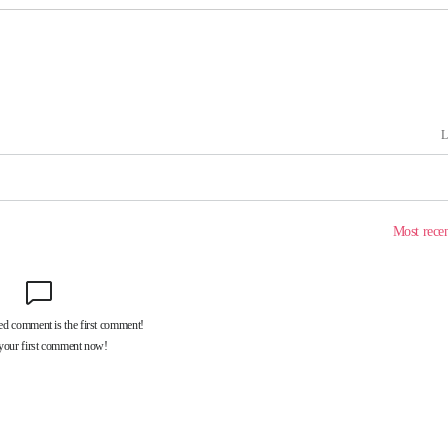
온도차'
 밝혀
발로 부상
 논의
밀정보, 언
시작'
승리…정청래
청래
청래 승리
7%·정청래
2%·김민석
0.30%
 차에 첫