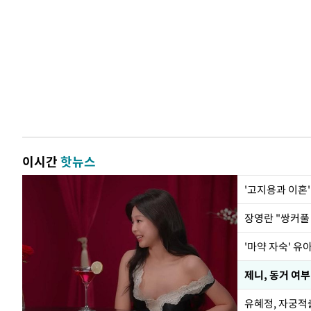
이시간
핫뉴스
'고지용과 이혼'
'마약 자숙' 유
제니, 동거 여
유혜정, 자궁적