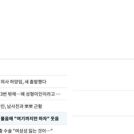
 의사 허양임, 새 출발했다
장영란 "쌍커풀 3번 밖에…왜 성형미인이라고 하냐"
아인, 남사친과 뽀뽀 근황
부 물음에 "여기까지만 하자" 웃음
출 수술 "여성성 잃는 것이…"