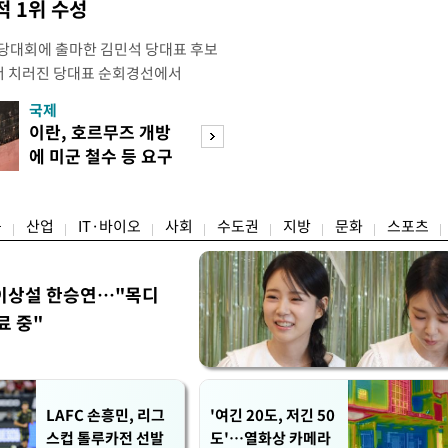
 1위 수성
전당대회에 출마한 김민석 당대표 후보
서 치러진 당대표 순회경선에서
표)를 얻어 상대 경쟁주자인 정청래 후보
국제
경제
) 차로 제치고 1위를 차지했다. 전날 제주
이란, 호르무즈 개방
세제·토허제 엇
서도 김 후보가 앞섰다. 이에 따라 누
에 미군 철수 등 요구
자…실거주 유예 
에서도 김 후보(46.01%)가 1위로
장 검토
융
산업
IT·바이오
사회
수도권
지방
문화
스포츠
이상설 한승연…"목디
료 중"
LAFC 손흥민, 리그
'여긴 20도, 저긴 50
스컵 톨루카전 선발
도'…열화상 카메라