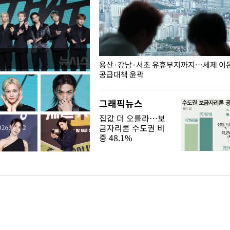
주째 하락, L당 1천800원대
용산·강남·서초 유휴부지까지…세제 이은 
공급대책 윤곽
그래픽뉴스
집값 더 오를라…보
금자리론 수도권 비
중 48.1%