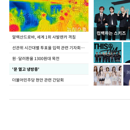
컴백하는 스키즈
주유소 기름값 12
알렉산드로바, 세계 1위 사발렌카 격침
선관위 시간대별 투표율 입력 관련 기자회견하는 주진우 의원
원·달러환율 1300원대 목전
'문 열고 냉방중'
더불어민주당 현안 관련 간담회