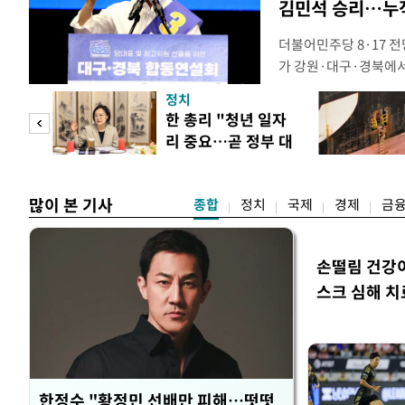
김민석 승리…누적
더불어민주당 8·17 
가 강원·대구·경북에
48.54%(1만8977
정치
를 1622표(4.14%p
만 피
한 총리 "청년 일자
·인천 권리당원 투표에
리 중요…곧 정부 대
적 합산(가중치 미반영)
공개
책"
많이 본 기사
종합
정치
국제
경제
금
손떨림 건강
스크 심해 치
한정수 "황정민 선배만 피해…떳떳