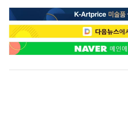
정상
-12569초 전 >
"얼마나 더웠으면"…안동 물길공원서 헤엄친 구렁이 '소
-12496초 전 >
손흥민, 68분 뛰고 2경기 침묵…LAFC, 톨루카에 1-0 승
-11768초 전 >
'2경기 연속 침묵' 손흥민, 톨루카전 68분만 뛰고 슈팅 0
-10520초 전 >
이강인, 오늘 서울서 AT마드리드 입단식…'전례 없는 특
43분 전 >
'여긴 20도, 저긴 50도'…열화상 카메라로 본 폭염 저감시설 '
52분 전 >
콜롬비아 신임 우파 대통령 취임 하루만에 차량폭탄 폭발 사건
2시간 전 >
튀르키예 외무장관, "메카 3국 방위협정은 이란이 목표 아냐 "
3시간 전 >
이군이 불법 군시설 건설한 레바논 남부에서 레바논군 3명 폭
4시간 전 >
[속보]美중부 사령관, 이스라엘 긴급방문 다중화된 전선 상황
4시간 전 >
美 국방부, 켄달 전 공군장관 보안허가 취소…“에어포스원 기
론 누출”