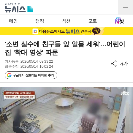
메인
랭킹
섹션
포토
'소변 실수에 친구들 앞 알몸 세워'…어린이
집 '학대 영상' 파문
기사등록
2026/05/14 09:33:22
가
가
최종수정
2026/05/14 10:02:24
구글에서 선호하는 매체로 추가