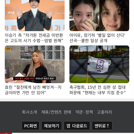
이승기 측 "차가원 전세금 미반환
아이유, 장기하 '별일 없이 산다'
은 고도의 사기 수법…엄벌 원해"
선곡…쿨한 일상 공개
효린 "절친에게 남친 빼앗겨…지
축구협회, 15년 전 심판 성 접대
금이라면 가만 안 있어"
파문에 "현재는 내부 지침 준수"
회사소개
제휴/컨텐츠 판매
약관·정책
고충처리
PC화면
제보하기
앱 다운로드
맨위로↑