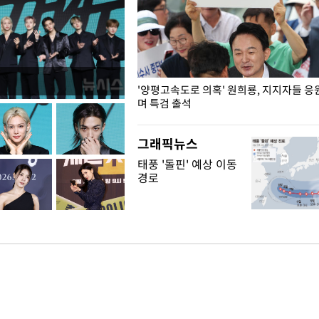
"수사·기소 분리 관련 대비책 최
'양평고속도로 의혹' 원희룡, 지지자들 응
"
며 특검 출석
그래픽뉴스
태풍 '돌핀' 예상 이동
경로