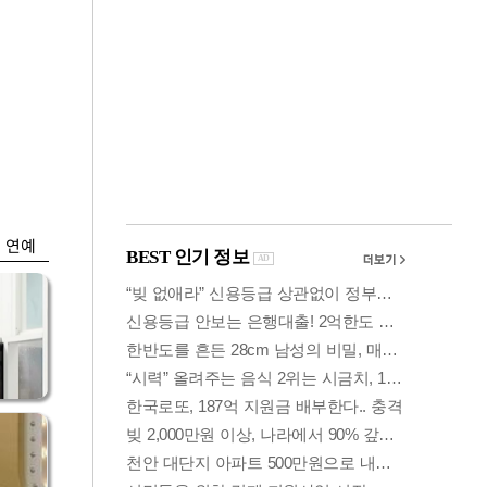
금융
…서
'단일종목 레버리지
줄어
ETF' 과잉매매 제한
검토
연예