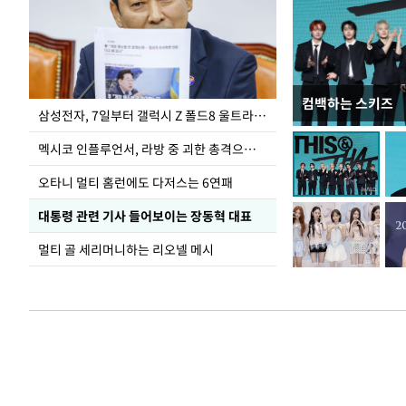
컴백하는 스키즈
이재명 대통령, 
삼성전자, 7일부터 갤럭시 Z 폴드8 울트라·폴드8·플립8 출시
선 다해 강구해야
멕시코 인플루언서, 라방 중 괴한 총격으로 사망
오타니 멀티 홈런에도 다저스는 6연패
대통령 관련 기사 들어보이는 장동혁 대표
멀티 골 세리머니하는 리오넬 메시