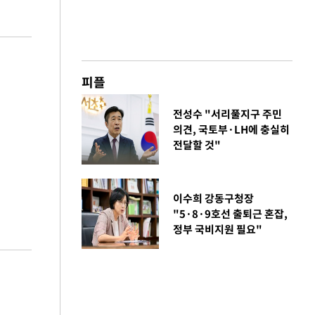
피플
전성수 "서리풀지구 주민
의견, 국토부·LH에 충실히
전달할 것"
이수희 강동구청장
"5·8·9호선 출퇴근 혼잡,
정부 국비지원 필요"