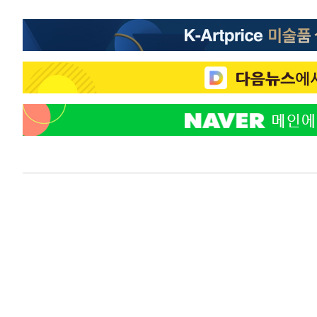
-12192초 전 >
서울 열대야 15일째 지속…비공식 '초열대야' 30도 넘어
-10759초 전 >
[속보]코스닥, 2.15포인트(0.27%) 내린 797.44 출발
-10742초 전 >
[속보]코스피, 119.51포인트(1.81%) 내린 6478.75 개
-7189초 전 >
6월 경상수지 497.3억 달러…두 달 연속 사상 최대
-7140초 전 >
서울 낮 39도 '폭염중대경보'…40도 관측 가능성도
-4502초 전 >
미 워싱턴주 스포캔 시의 통제불능 3개 산불, 방화선 일부 
55분 전 >
[속보] 호르무즈 해협 이란-오만 협상 기대속 뉴욕증시 혼조 마
0.49%↑
1시간 전 >
[속보] 이란 대통령 "지금 최고지도자와 소통하기가 매우 어려
3년 인터뷰
5시간 전 >
[속보] "이란-오만, 호르무즈 해협 통행 항로 합의" 이란 외