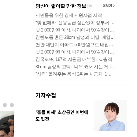
기자수첩
'홈플 피해' 소상공인 이번에
도 뒷전