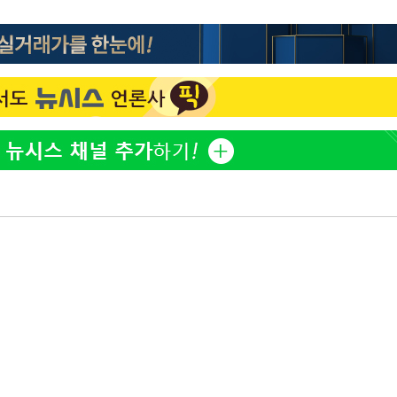
황기순 "원정 도박으로 전 
1
산 잃고 필리핀 도피"
장
정보석 "황정음 전 남편 
2
었는데…"
정부, 전 산업에 'AI 옷' 
3
1000대 보급 추진
구축
감 다우
바다, 워터밤 공개저격 "말
4
워" 취임
무부 대변인
최준희, 또 성형수술 예고 
5
[속보]산업장관 "李정부,
6
정 전력 위해 불가피"
고속도로서 화물차 낙하물
7
동승자 사망