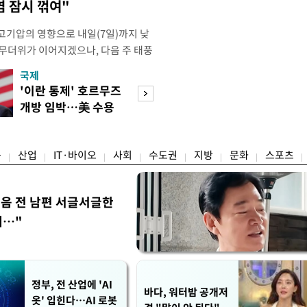
염 잠시 꺾여"
고기압의 영향으로 내일(7일)까지 낮
 무더위가 이어지겠으나, 다음 주 태풍
계가 재편되는 과정에서 폭염이 일시적
국제
경제
상청은 내다봤다. 기상청은 6일 오전
'이란 통제' 호르무즈
실거주해야 절세
같이 밝혔다. 이광연 기상청 예보분석
개방 임박…美 수용
울 전월세 매물 
결된 고기압이 한반도에 자리잡고 있
할까
들듯
융
산업
IT·바이오
사회
수도권
지방
문화
스포츠
음 전 남편 서글서글한
…"
정부, 전 산업에 'AI
바다, 워터밤 공개저
옷' 입힌다…AI 로봇