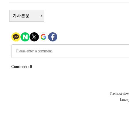
-7189초 전 >
6월 경상수지 497.3억 달러…두 달 연속 사상 최대
-7140초 전 >
서울 낮 39도 '폭염중대경보'…40도 관측 가능성도
기사본문
-4502초 전 >
미 워싱턴주 스포캔 시의 통제불능 3개 산불, 방화선 일부 
55분 전 >
[속보] 호르무즈 해협 이란-오만 협상 기대속 뉴욕증시 혼조 마
0.49%↑
1시간 전 >
[속보] 이란 대통령 "지금 최고지도자와 소통하기가 매우 어려
3년 인터뷰
5시간 전 >
[속보] "이란-오만, 호르무즈 해협 통행 항로 합의" 이란 외
-31701초 전 >
"여기 떨어졌다"…다누리, 스페이스X 로켓 달 충돌 흔적
-28746초 전 >
손흥민, 5경기 연속골 실패…LAFC는 승부차기 끝 과달
-21347초 전 >
내일까지 39도 '펄펄'…기상청 "태풍 지나며 폭염 잠시 
-20984초 전 >
트럼프, 한국계 진보 주지사 후보 맹공…"공산주의가 최대
-20962초 전 >
"美간섭에 합의 지연"…트럼프, '이란 호르무즈 통제권'
-17482초 전 >
[속보]산업장관 "李정부, 원전 반대 안해…안정 전력 위
-16179초 전 >
[속보]경찰, '홍명보 선임 논란' 대한축구협회·축구회관 
색
-15566초 전 >
[속보]산업장관 "美무역법 제301조 과잉생산 결과 발표 8
상
-15359초 전 >
[속보]코스피 매도사이드카 발동…4%대 급락
-14631초 전 >
[속보]전남광주 초대 시민추천 부시장에 백승주·윤난실