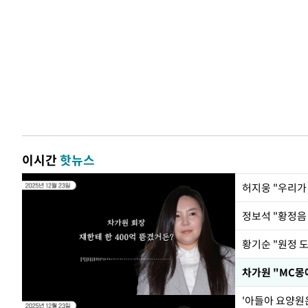
이시간
핫뉴스
황기순 "원정 