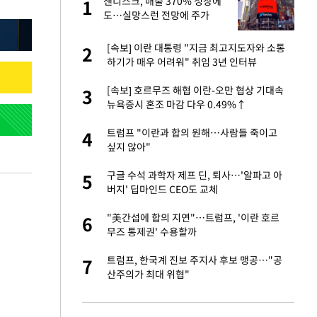
재
샌디스크, 매출 370% 성장에
1
1
도…실망스런 전망에 주가
5%↓
서글서글한 인상이
[속보] 이란 대통령 "지금 최고지도자와 소통
2
2
하기가 매우 어려워" 취임 3년 인터뷰
입힌다…AI 로봇 연
[속보] 호르무즈 해협 이란-오만 협상 기대속
3
3
뉴욕증시 혼조 마감 다우 0.49%↑
이 안 된다"
트럼프 "이란과 합의 원해…사람들 죽이고
4
4
싶지 않아"
"짝짝이 눈 탈출"
구글 수석 과학자 제프 딘, 퇴사…'알파고 아
5
5
버지' 딥마인드 CEO도 교체
 원전 반대 안해…안
"美간섭에 합의 지연"…트럼프, '이란 호르
6
6
무즈 통제권' 수용할까
, 들이받은 승합차
트럼프, 한국계 진보 주지사 후보 맹공…"공
7
7
산주의가 최대 위협"