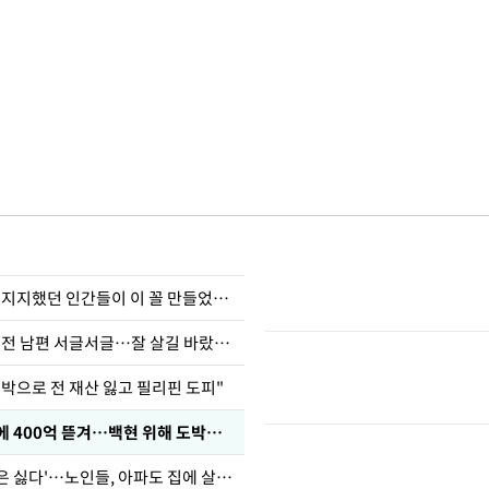
허지웅 "우리가 지지했던 인간들이 이 꼴 만들었다"
정보석 "황정음 전 남편 서글서글…잘 살길 바랐는데"
도박으로 전 재산 잃고 필리핀 도피"
차가원 "MC몽에 400억 뜯겨…백현 위해 도박빚 갚아줘"
'아들아 요양원은 싫다'…노인들, 아파도 집에 살고파