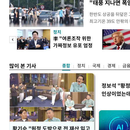
"태풍 지나면 폭
한반도 상공을 뒤덮은 
최고기온 39도 안팎의
'돌핀'이 지나며 기압
정치
으로 주춤할 것으로 기
 연
李 "여론조작 위한
정례 브리핑을 열고 이
가짜정보 유포 엄정
관은 "상층까지 잘 연
, 일
대응"
많이 본 기사
종합
정치
국제
경제
금
정보석 "황정
인상이었는데
황기순 "원정 도박으로 전 재산 잃고