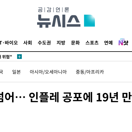
무부 대변인
 포착
라하라 격파
IT·바이오
사회
수도권
지방
문화
스포츠
연예
꺾인다"
 위협"
 수용할까
해 불가피"
국
일본
아시아/오세아니아
중동/아프리카
등 압수수
월 중 예
넘어… 인플레 공포에 19년 만
장