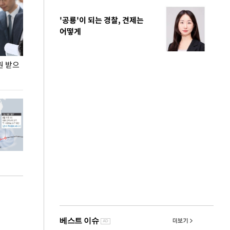
'공룡'이 되는 경찰, 견제는
어떻게
원 받으
정동영, 조현 '이상주의' 발언에 "이상이 있어야
장동혁 "李 대
현실 바꿔"
하다"