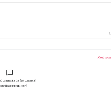
구축
감 다우
워" 취임
무부 대변인
 포착
라하라 격파
꺾인다"
 위협"
 수용할까
해 불가피"
등 압수수
월 중 예