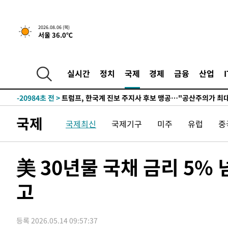
2026.08.06 (목)
5시간 전 >
[속보] "이란-오만, 호르무즈 해협 통행 항로 합의" 이란 외
서울 36.0℃
-31701초 전 >
"여기 떨어졌다"…다누리, 스페이스X 로켓 달 충돌 흔적
-28746초 전 >
손흥민, 5경기 연속골 실패…LAFC는 승부차기 끝 과달
실시간
정치
국제
경제
금융
산업
-21347초 전 >
내일까지 39도 '펄펄'…기상청 "태풍 지나며 폭염 잠시 
-20984초 전 >
트럼프, 한국계 진보 주지사 후보 맹공…"공산주의가 최대
-20962초 전 >
"美간섭에 합의 지연"…트럼프, '이란 호르무즈 통제권'
국제
-17482초 전 >
[속보]산업장관 "李정부, 원전 반대 안해…안정 전력 위
국제최신
국제기구
미주
유럽
중
-16179초 전 >
[속보]경찰, '홍명보 선임 논란' 대한축구협회·축구회관 
색
-15566초 전 >
[속보]산업장관 "美무역법 제301조 과잉생산 결과 발표 8
美 30년물 국채 금리 5% 
상
-15359초 전 >
[속보]코스피 매도사이드카 발동…4%대 급락
-14631초 전 >
[속보]전남광주 초대 시민추천 부시장에 백승주·윤난실
고
-12192초 전 >
서울 열대야 15일째 지속…비공식 '초열대야' 30도 넘어
-10759초 전 >
[속보]코스닥, 2.15포인트(0.27%) 내린 797.44 출발
-10742초 전 >
[속보]코스피, 119.51포인트(1.81%) 내린 6478.75 개
등록 2026.05.14 09:57:37