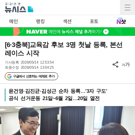
메인
랭킹
섹션
포토
[6·3충북]교육감 후보 3명 첫날 등록, 본선
레이스 시작
기사등록
2026/05/14 12:53:54
가
가
최종수정
2026/05/14 13:04:25
구글에서 선호하는 매체로 추가
윤건영·김진균·김성근 순차 등록…'3자 구도'
공식 선거운동 21일~6월 2일…20일 열전