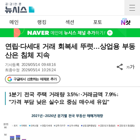
메인
랭킹
섹션
포토
연립·다세대 거래 회복세 뚜렷…상업용 부동
산은 침체 지속
기사등록
2026/05/14 09:48:16
가
가
최종수정
2026/05/14 10:26:24
구글에서 선호하는 매체로 추가
1분기 전국 주택 거래량 3.5%↑·거래금액 7.9%↓
"가격 부담 낮은 실수요 중심 매수세 유입"