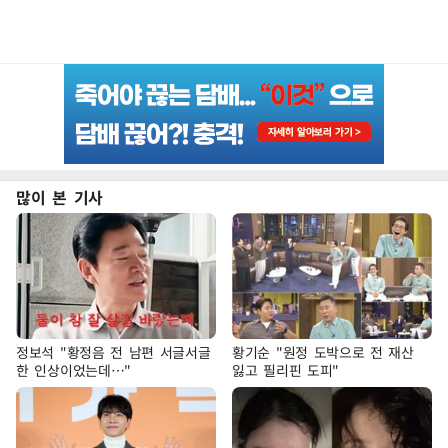
많이 본 기사
정보석 "황정음 전 남편 서글서글
황기순 "원정 도박으로 전 재산
한 인상이었는데…"
잃고 필리핀 도피"