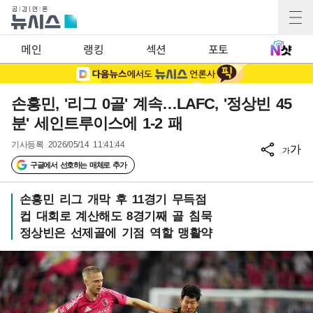
메인
랭킹
섹션
포토
손흥민, '리그 0골' 계속…LAFC, '정상빈 45
분' 세인트루이스에 1-2 패
기사등록
2026/05/14 11:41:44
가
가
구글에서 선호하는 매체로 추가
손흥민 리그 개막 후 11경기 무득점
컵 대회로 계산해도 8경기째 골 침묵
정상빈은 선제골에 기점 역할 맹활약