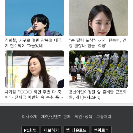
김희철, 거꾸로 걸린 광복절 태극
"손 떨림 포착"…카라 한승연, 건
기 현수막에 "X돌았네"
강 괜찮나 팬들 '걱정'
차가원 "○○○ 까면 주변 다 죽
용산어린이정원 앞 즐비한 근조화
어"…전세금 미반환 속 녹취 폭로
환, 왜?[뉴시스Pic]
파장
회사소개
제휴/컨텐츠 판매
약관·정책
고충처리
PC화면
제보하기
앱 다운로드
맨위로↑