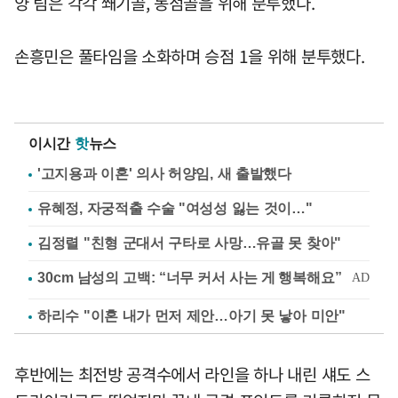
양 팀은 각각 쐐기골, 동점골을 위해 분투했다.
손흥민은 풀타임을 소화하며 승점 1을 위해 분투했다.
이시간
핫
뉴스
'고지용과 이혼' 의사 허양임, 새 출발했다
유혜정, 자궁적출 수술 "여성성 잃는 것이…"
김정렬 "친형 군대서 구타로 사망…유골 못 찾아"
하리수 "이혼 내가 먼저 제안…아기 못 낳아 미안"
후반에는 최전방 공격수에서 라인을 하나 내린 섀도 스