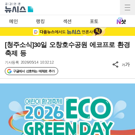
메인
랭킹
섹션
포토
[청주소식]30일 오창호수공원 에코프로 환경
축제 등
기사등록
2026/05/14 10:32:12
가
가
구글에서 선호하는 매체로 추가