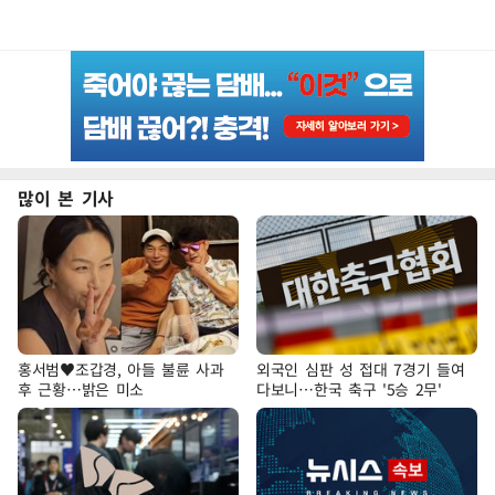
많이 본 기사
홍서범♥조갑경, 아들 불륜 사과
외국인 심판 성 접대 7경기 들여
후 근황…밝은 미소
다보니…한국 축구 '5승 2무'