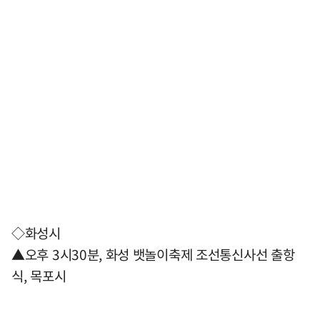
◇화성시
▲오후 3시30분, 화성 뱃놀이축제 조선통신사선 출항
식, 목포시