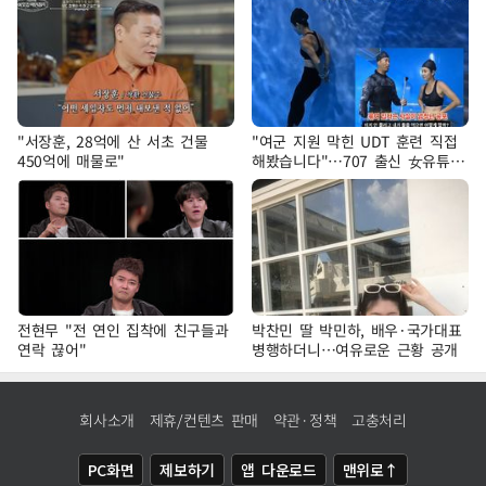
"서장훈, 28억에 산 서초 건물
"여군 지원 막힌 UDT 훈련 직접
450억에 매물로"
해봤습니다"…707 출신 女유튜버
'완벽 소화'
전현무 "전 연인 집착에 친구들과
박찬민 딸 박민하, 배우·국가대표
연락 끊어"
병행하더니…여유로운 근황 공개
회사소개
제휴/컨텐츠 판매
약관·정책
고충처리
PC화면
제보하기
앱 다운로드
맨위로↑