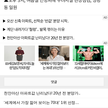
▲오후 3시, 여름철 인명피해 우려시설 현장점검, 쌍령
동 일원
댓글