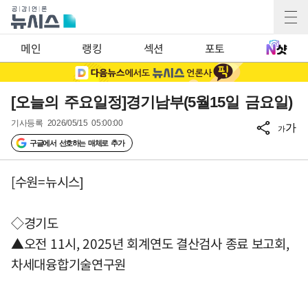
메인
랭킹
섹션
포토
[오늘의 주요일정]경기남부(5월15일 금요일)
기사등록
2026/05/15 05:00:00
가
가
구글에서 선호하는 매체로 추가
[수원=뉴시스]
◇경기도
▲오전 11시, 2025년 회계연도 결산검사 종료 보고회,
차세대융합기술연구원