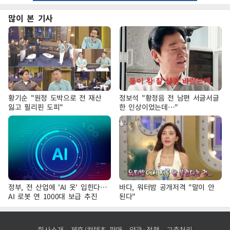
많이 본 기사
황기순 "원정 도박으로 전 재산
정보석 "황정음 전 남편 서글서글
잃고 필리핀 도피"
한 인상이었는데…"
정부, 전 산업에 'AI 옷' 입힌다…
바다, 워터밤 공개저격 "말이 안
AI 로봇 연 1000대 보급 추진
된다"
회사소개
제휴/컨텐츠 판매
약관·정책
고충처리