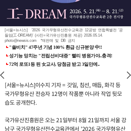
[서울=뉴시스] '2026 국가무형유산전수교육관 12공방 연합특별전 '공
들임(工-DREAM)' (사진=국가유산진흥원 제공) 2026.05.14.
photo@newsis.com
*재판매 및 DB 금지
[서울=뉴시스]이수지 기자 = 갓일, 침선, 매듭, 화각 등
국가무형유산 전승자 12명이 작품뿐 아니라 작업 뒷모
습도 공개한다.
국가유산진흥원은 오는 21일부터 8월 21일까지 서울 강
남구 국가무형유산전수교육관에서 '2026 국가무형유산