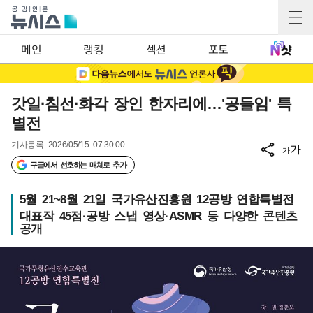
메인
랭킹
섹션
포토
갓일·침선·화각 장인 한자리에…'공들임' 특
별전
기사등록
2026/05/15 07:30:00
가
가
구글에서 선호하는 매체로 추가
5월 21~8월 21일 국가유산진흥원 12공방 연합특별전
대표작 45점·공방 스냅 영상·ASMR 등 다양한 콘텐츠
공개