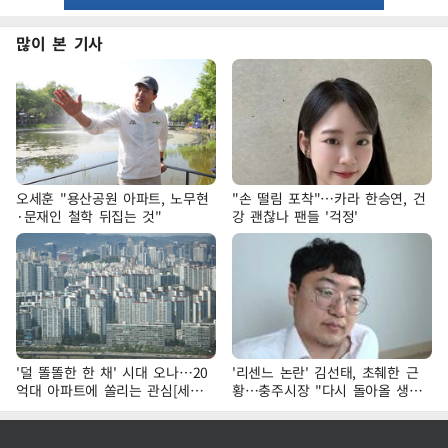
많이 본 기사
오세훈 "용산공원 아파트, 노무현
"손 떨림 포착"…카라 한승연, 건
·문재인 철학 뒤집는 것"
강 괜찮나 팬들 '걱정'
'덜 똘똘한 한 채' 시대 오나…20
'리센느 논란' 김선태, 초췌한 근
억대 아파트에 쏠리는 관심[세제
황…충주시장 "다시 돌아올 생
개편, 그 이후②]
각?"