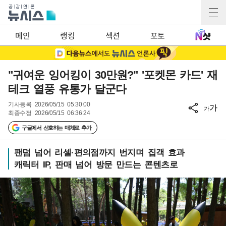
메인
랭킹
섹션
포토
"귀여운 잉어킹이 30만원?" '포켓몬 카드' 재
테크 열풍 유통가 달군다
기사등록
2026/05/15 05:30:00
가
가
최종수정
2026/05/15 06:36:24
구글에서 선호하는 매체로 추가
팬덤 넘어 리셀·편의점까지 번지며 집객 효과
캐릭터 IP, 판매 넘어 방문 만드는 콘텐츠로