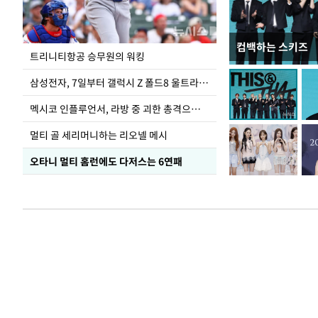
컴백하는 스키즈
입추 하루 앞둔 
트리니티항공 승무원의 워킹
폭염
삼성전자, 7일부터 갤럭시 Z 폴드8 울트라·폴드8·플립8 출시
멕시코 인플루언서, 라방 중 괴한 총격으로 사망
멀티 골 세리머니하는 리오넬 메시
오타니 멀티 홈런에도 다저스는 6연패