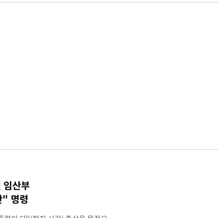
인 임산부
" 명령