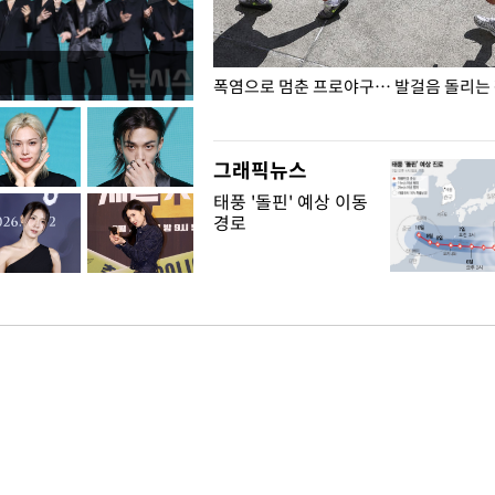
전남광주… 열화상 카메라에 담긴
폭염으로 멈춘 프로야구… 발걸음 돌리는
그래픽뉴스
태풍 '돌핀' 예상 이동
경로