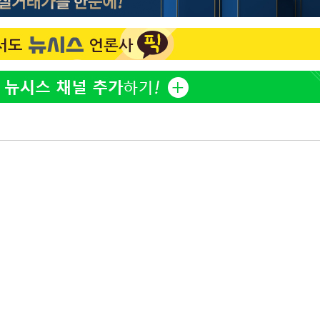
방은희, 母 고독사에 오열 
1
틀 만에 발견"
축구협회, 15년 전 심판 
2
재는 내부 지침 준수"
김지수, '여행사 대표' 변
3
니…"
"바지 벗고 앞뒤로 돌아야
4
서아, 기쁨조 검사 수치심
축구협회 '성접대' 감사
5
컵·올림픽 심판 포함
[속보] 뉴욕증시, 혼조 
6
0.3%↓, 다우 0.14%↑
'학폭 논란' 지수, 필리핀
7
근황