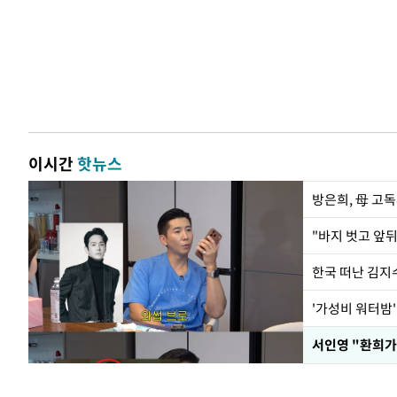
이시간
핫뉴스
방은희, 母 고독
한국 떠난 김지
서인영 "환희가