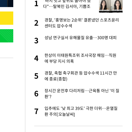
"이
"바지 벗고 앞뒤로 돌아야 했
1
1
다"…탈북민 김서아, 기쁨조
검사 수치심 회상
성 접대 파문에 "현
경찰, '홍명보는 2순위' 결론냈던 스포츠윤리
2
2
센터도 압수수색
신 근황 "가볼 만하
성남 연구실서 유해물질 유출…300명 대피
3
3
 했다"…탈북민 김
한상미 이태원특조위 조사국장 해임…직원
4
4
 회상
에 부당 지시 의혹
보고서 나왔다…월드
경찰, 축협 축구회관 등 압수수색 11시간 만
5
5
에 종료(종합)
출발…나스닥
장시간 운전후 다리저림…근육통 아닌 '이 질
6
6
환'?
서 몰라보게 달라진
입추에도 '낮 최고 39도' 극한 더위…온열질
7
7
환 주의[오늘날씨]