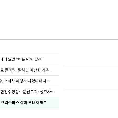
사에 오열 "이틀 만에 발견"
"바지 벗고 앞뒤로 돌아"…탈북민 회상한 기쁨조 검사
수, 프라하 여행사 차렸다더니…
'가성비 워터밤' 한강수영장…문신고객·성묘사음원 민원
 크리스마스 같이 보내자 해"