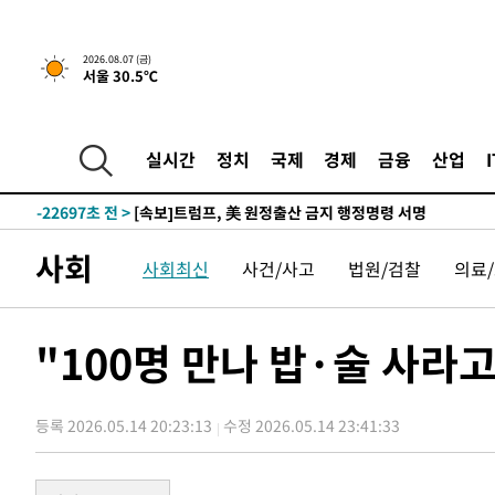
-20397초 전 >
[속보] 뉴욕증시, 일제 하락 마감…나스닥 0.06%↓
2026.08.07 (금)
서울 30.5℃
-31569초 전 >
시리아 다마스쿠스 교외에서 미니버스 폭발.. 14명 부상, 
태
-30867초 전 >
입추에도 극한더위…서울 낮 39도 '폭염중대경보'
-25831초 전 >
이란, 호르무즈서 "적국 목표물들"과 대치로 남부 케슘섬
실시간
정치
국제
경제
금융
산업
례 큰 폭발음
-24546초 전 >
[속보]美, 폴리실리콘 수입 규제…파생제품 15% 관세, 1
발효
-22697초 전 >
[속보]트럼프, 美 원정출산 금지 행정명령 서명
-20397초 전 >
[속보] 뉴욕증시, 일제 하락 마감…나스닥 0.06%↓
사회
사회최신
사건/사고
법원/검찰
의료
-31569초 전 >
시리아 다마스쿠스 교외에서 미니버스 폭발.. 14명 부상, 
태
-30867초 전 >
입추에도 극한더위…서울 낮 39도 '폭염중대경보'
-25831초 전 >
이란, 호르무즈서 "적국 목표물들"과 대치로 남부 케슘섬
"100명 만나 밥·술 사라고
례 큰 폭발음
-24546초 전 >
[속보]美, 폴리실리콘 수입 규제…파생제품 15% 관세, 1
발효
-22697초 전 >
[속보]트럼프, 美 원정출산 금지 행정명령 서명
등록 2026.05.14 20:23:13
수정 2026.05.14 23:41:33
-20397초 전 >
[속보] 뉴욕증시, 일제 하락 마감…나스닥 0.06%↓