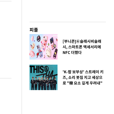
피플
[부니콘]⑥슬래시비슬래
시, 스마트폰 액세서리에
NFC 더했다
'K-팝 보부상' 스트레이 키
즈, 소리 봇짐 지고 세상으
로 "韓 요소 깊게 우려내"