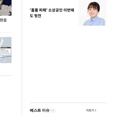
'홈플 피해' 소상공인 이번에
도 뒷전
 팬들
이 대통령, '청년 대책 속도 높여야…폭염 문제도
입추 코앞인데 전
총력 대응'