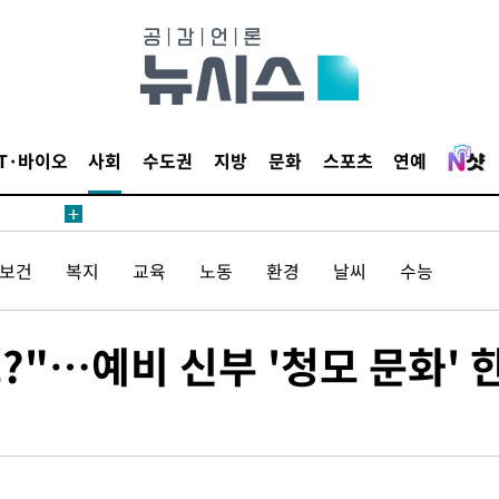
3명은 중
에서 두차
IT·바이오
사회
수도권
지방
문화
스포츠
연예
20일 후
/보건
복지
교육
노동
환경
날씨
수능
3명은 중
에서 두차
?"…예비 신부 '청모 문화' 
20일 후