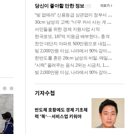
기자수첩
반도체 호황에도 경제 기초체
력 '뚝‘…서비스업 키워야