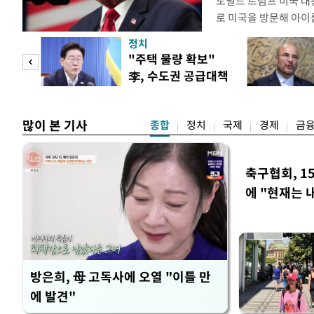
도널드 트럼프 미국 대
로 미국을 방문해 아이를
관광'을 금지하라고 지
정치
집무실에서 이 같은 
"사적
"주택 물량 확보"
위한 두가지 행정명령에
李, 수도권 공급대책
내에서 출산할 목적으로
 차
집중 점검
많이 본 기사
종합
정치
국제
경제
금
축구협회, 1
에 "현재는 
방은희, 母 고독사에 오열 "이틀 만
에 발견"