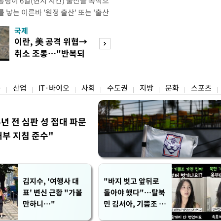
통령이 6일(현지 시간) 출산을 목적으
 낳는 이른바 '원정 출산' 또는 '출산
시했다. 트럼프 대통령은 이날 백악관
국제
경제
내용을 포함해 출생시민권을 제한하기
이란, 美 공격 위협→
[단독]국가계약 
 서명했다. 행정명령은 ▲미국 영토
취소 조롱…"반복되
제한 기준 손본다
 외국인이 비이민 비자를 통해
는 쇼 외교"
실효성 검토
융
산업
IT·바이오
사회
수도권
지방
문화
스포츠
5년 전 심판 성 접대 파문
내부 지침 준수"
김지수, '여행사 대
"바지 벗고 앞뒤로
표' 변신 근황 "가볼
돌아야 했다"…탈북
만하니…"
민 김서아, 기쁨조 검
사 수치심 회상