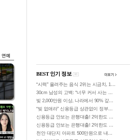
금융
입찰
만스피 꿈 이어질
…
까…韓증권사·글로
벌IB 엇갈린 전망
연예