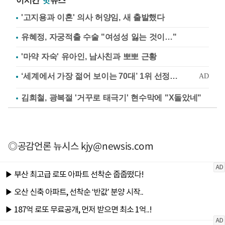
이시간
핫
뉴스
'고지용과 이혼' 의사 허양임, 새 출발했다
유혜정, 자궁적출 수술 "여성성 잃는 것이…"
'마약 자숙' 유아인, 남사친과 뽀뽀 근황
김희철, 광복절 '거꾸로 태극기' 현수막에 "X돌았네"
◎공감언론 뉴시스
kjy@newsis.com