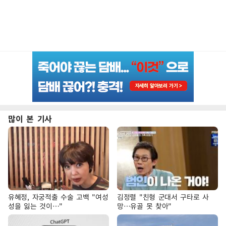
많이 본 기사
유혜정, 자궁적출 수술 고백 "여성
김정렬 "친형 군대서 구타로 사
성을 잃는 것이…"
망…유골 못 찾아"