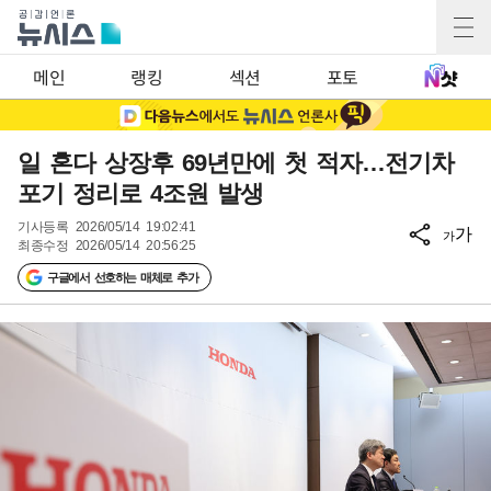
메인
랭킹
섹션
포토
일 혼다 상장후 69년만에 첫 적자…전기차
포기 정리로 4조원 발생
기사등록
2026/05/14 19:02:41
가
가
최종수정
2026/05/14 20:56:25
구글에서 선호하는 매체로 추가