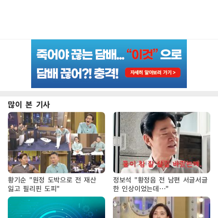
많이 본 기사
황기순 "원정 도박으로 전 재산
정보석 "황정음 전 남편 서글서글
잃고 필리핀 도피"
한 인상이었는데…"