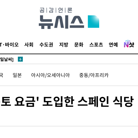
鄭
위해 뛸
승리
IT·바이오
사회
수도권
지방
문화
스포츠
연예
내일날씨]
 원해 아
보
국
일본
아시아/오세아니아
중동/아프리카
토 요금' 도입한 스페인 식당
견
계속[다음
다"