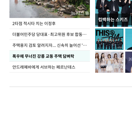
컴백하는 스키즈
청와대 일주일
2타점 적시타 치는 이정후
더불어민주당 당대표·최고위원 후보 합동연설회
주택용지 검토 알려지자... 신속히 늘어선 '근조화환'
폭우에 무너진 강릉 교동 주택 담벼락
안드레예바에게 서브하는 페르난데스