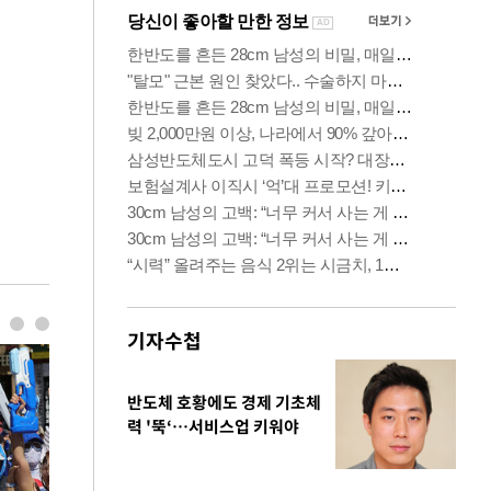
기자수첩
반도체 호황에도 경제 기초체
력 '뚝‘…서비스업 키워야