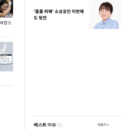
'홈플 피해' 소상공인 이번에
도 뒷전
 바캉스
용산어린이정원 앞 즐비한 근조화환, 왜?
이번주 국회에는 