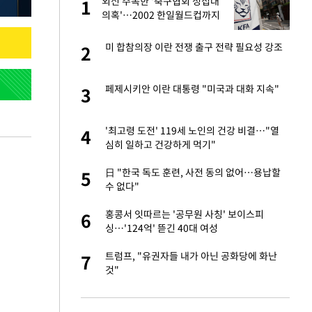
외신 주목한 '축구협회 성접대
1
1
주일
의혹'…2002 한일월드컵까지
소환
 노무현·문재인 철
미 합참의장 이란 전쟁 출구 전략 필요성 강조
2
2
0개 구단, 훈련·휴
페제시키안 이란 대통령 "미국과 대화 지속"
3
3
 안전 최우선"
까지…제조업 바꾸는
'최고령 도전' 119세 노인의 건강 비결…"열
4
4
심히 일하고 건강하게 먹기"
오나…20억대 아파트
日 "한국 독도 훈련, 사전 동의 없어…용납할
5
5
 그 이후②]
수 없다"
초췌한 근황…충주시
홍콩서 잇따르는 '공무원 사칭' 보이스피
6
6
싱…'124억' 뜯긴 40대 여성
채 담합…최소 8조
트럼프, "유권자들 내가 아닌 공화당에 화난
7
7
것"