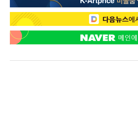
주 날씨]
-977초 전 >
축구협회 "압수수색·성접대 논란 사과…쇄신의 기회로 삼겠
8분 전 >
[속보]'압수수색·성접대 논란' 축구협회 "실망과 걱정 안겨드려
3시간 전 >
'최고 37도' 폭염 지속…강원동해안 최대 150㎜ 비
5시간 전 >
[속보]뉴욕증시 상승 마감…S&P 0.6% 나스닥 1.3%↑