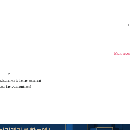
 죄송"
鄭
위해 뛸
승리
내일날씨]
 원해 아
보
견
계속[다음