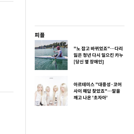
피플
"노 잡고 바뀌었죠"…다리
잃은 청년 다시 일으킨 카누
[당신 옆 장애인]
아르테미스 "대중성·코어
사이 해답 찾았죠"…알을
깨고 나온 '초자아'