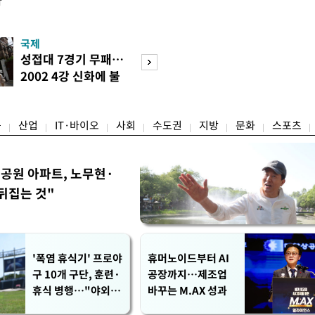
다
국제
경제
성접대 7경기 무패…
세계식량가격 다
2002 4강 신화에 불
상승…곡물·설탕 
똥
썩'
융
산업
IT·바이오
사회
수도권
지방
문화
스포츠
공원 아파트, 노무현·
뒤집는 것"
'폭염 휴식기' 프로야
휴머노이드부터 AI
구 10개 구단, 훈련·
공장까지…제조업
휴식 병행…"야외 훈
바꾸는 M.AX 성과
련 해도 안전 최우