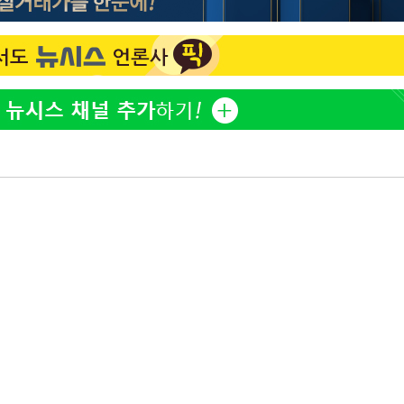
"창 3개 띄워도 답답함 없
1
네"…'폴드8 울트라', 일
다"
써보니
 죄송"
오세훈 "용산공원 아파트,
2
학 뒤집는 것"
'폭염 휴식기' 프로야구 1
3
식 병행…"야외 훈련 해도
휴머노이드부터 AI공장
4
M.AX 성과
'덜 똘똘한 한 채' 시대 
5
에 쏠리는 관심[세제 개편,
'리센느 논란' 김선태, 
6
장 "다시 돌아올 생각?"
'마라톤 심의' 앞둔 국고
7
과징금 갈림길