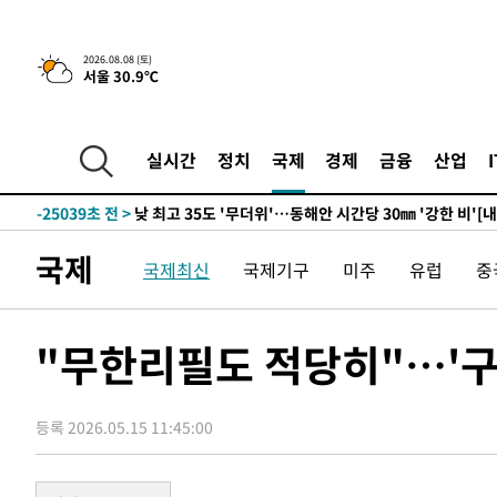
5시간 전 >
[속보]뉴욕증시 상승 마감…S&P 0.6% 나스닥 1.3%↑
2026.08.08 (토)
서울 30.9℃
-31796초 전 >
[속보]與 대표 경선 제주·인천 당원투표…金 47.75%·
42.08%·宋 10.17%
-31330초 전 >
이강인 "아틀레티코 이적 기뻐…등번호 7번 의미보단 팀 
것"
-31265초 전 >
[속보]與 당대표 경선, 제주·인천 권리당원 투표 김민석 
실시간
정치
국제
경제
금융
산업
-25039초 전 >
낮 최고 35도 '무더위'…동해안 시간당 30㎜ '강한 비'[
-24309초 전 >
[속보]이강인 "감독님이 원하는 마음 느꼈고, 많은 트로피
틀레티코 이적"
-24091초 전 >
수도권 40도 육박 '펄펄'…동해안 일부 지역엔 호의주의
국제
국제최신
국제기구
미주
유럽
중
-23060초 전 >
온열질환 사망자 3명 늘어…누적 환자 3000명 돌파
-17005초 전 >
강릉에 시간당 81.4㎜ 물폭탄…도로 잠기고 담벼락 붕괴
-13112초 전 >
백운산서 80년근 천종산삼 9뿌리 발견…감정가 1.3억원
"무한리필도 적당히"…'구
-10822초 전 >
선재도서 해루질 나섰다 실종 60대, 닷새 만에 숨진 채 발
-8356초 전 >
남자 농구, 나고야 아시안게임서 '홈팀' 일본과 한일전
등록 2026.05.15 11:45:00
-7732초 전 >
여수 오동도 해상서 모터보트 전복…1명 사망·1명 실종
-3959초 전 >
극한폭염 한풀 꺾이지만…'낮 최고 35도' 무더위, 열대야 
주 날씨]
-977초 전 >
축구협회 "압수수색·성접대 논란 사과…쇄신의 기회로 삼겠