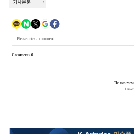
기사본문
8분 전 >
[속보]'압수수색·성접대 논란' 축구협회 "실망과 걱정 안겨드려
3시간 전 >
'최고 37도' 폭염 지속…강원동해안 최대 150㎜ 비
5시간 전 >
[속보]뉴욕증시 상승 마감…S&P 0.6% 나스닥 1.3%↑
-31796초 전 >
[속보]與 대표 경선 제주·인천 당원투표…金 47.75%·
42.08%·宋 10.17%
-31330초 전 >
이강인 "아틀레티코 이적 기뻐…등번호 7번 의미보단 팀 
것"
-31265초 전 >
[속보]與 당대표 경선, 제주·인천 권리당원 투표 김민석 
-25039초 전 >
낮 최고 35도 '무더위'…동해안 시간당 30㎜ '강한 비'[
-24309초 전 >
[속보]이강인 "감독님이 원하는 마음 느꼈고, 많은 트로피
틀레티코 이적"
-24091초 전 >
수도권 40도 육박 '펄펄'…동해안 일부 지역엔 호의주의
-23060초 전 >
온열질환 사망자 3명 늘어…누적 환자 3000명 돌파
-17005초 전 >
강릉에 시간당 81.4㎜ 물폭탄…도로 잠기고 담벼락 붕괴
-13112초 전 >
백운산서 80년근 천종산삼 9뿌리 발견…감정가 1.3억원
-10822초 전 >
선재도서 해루질 나섰다 실종 60대, 닷새 만에 숨진 채 발
-8356초 전 >
남자 농구, 나고야 아시안게임서 '홈팀' 일본과 한일전
-7732초 전 >
여수 오동도 해상서 모터보트 전복…1명 사망·1명 실종
-3959초 전 >
극한폭염 한풀 꺾이지만…'낮 최고 35도' 무더위, 열대야 