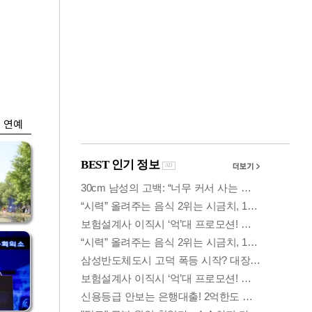
금융
시
다시 뛰는 코스닥…
'들
ETF 수익률 상위권
찍어
연예