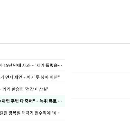
표창원, 남규리에 15년 만에 사과…"제가 틀렸습니다"
내가 먼저 제안…아기 못 낳아 미안"
…카라 한승연 '건강 이상설'
차가원 "○○○ 까면 주변 다 죽어"…녹취 폭로 파장
김희철, 거꾸로 걸린 광복절 태극기 현수막에 "X돌았네"