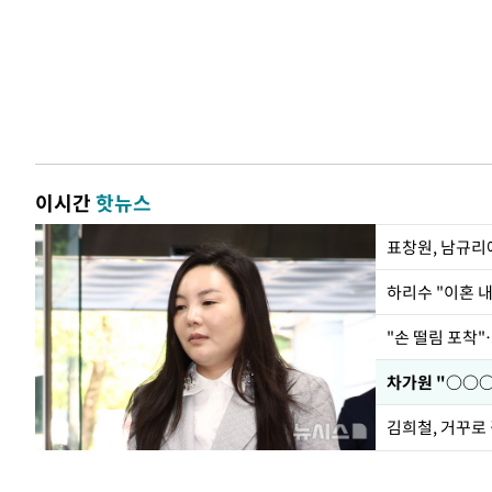
이시간
핫뉴스
하리수 "이혼 
"손 떨림 포착"