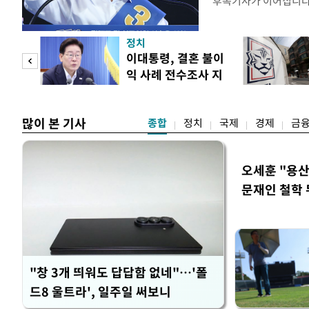
후속기사가 이어집니
정치
 사업
이대통령, 결혼 불이
익 사례 전수조사 지
시
많이 본 기사
종합
정치
국제
경제
금
오세훈 "용산
문재인 철학 
"창 3개 띄워도 답답함 없네"…'폴
드8 울트라', 일주일 써보니