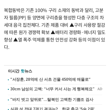
복합동박은 기존 100% 구리 소재의 동박과 달리, 고분
자 필름(PP) 등 양면에 구리층을 형성한 다층 구조의 차
세대 음극 집전체다. 기존 제품 대비 ▲구리 사용량 절감
에 따른 원가 경쟁력 확보 ▲배터리 경량화·에너지 밀도
향상 ▲열 폭주 억제를 통한 안전성 강화 등의 이점이 있
다.
이시간
핫
뉴스
"서장훈, 28억에 산 서초 건물 450억에 매물로"
"바지 벗고 앞뒤로"…탈북민 고백한 기쁨조 검사
심판 성 접대 7경기 결과는?…한국 축구 '5승 2무'