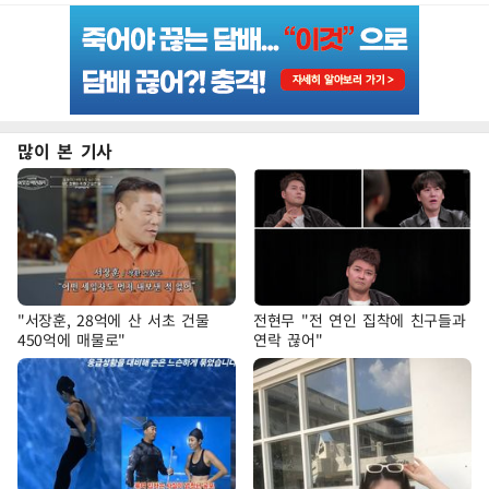
많이 본 기사
"서장훈, 28억에 산 서초 건물
전현무 "전 연인 집착에 친구들과
450억에 매물로"
연락 끊어"