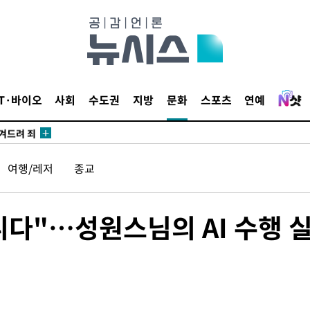
 계속[다음
IT·바이오
사회
수도권
지방
문화
스포츠
연예
삼겠다"
안겨드려 죄
여행/레저
종교
갑니다"…성원스님의 AI 수행 
 계속[다음
삼겠다"
안겨드려 죄