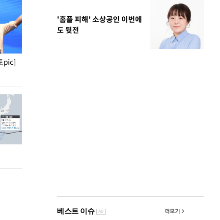
'홈플 피해' 소상공인 이번에
도 뒷전
pic]
청와대 일주일
사진으로 보는 