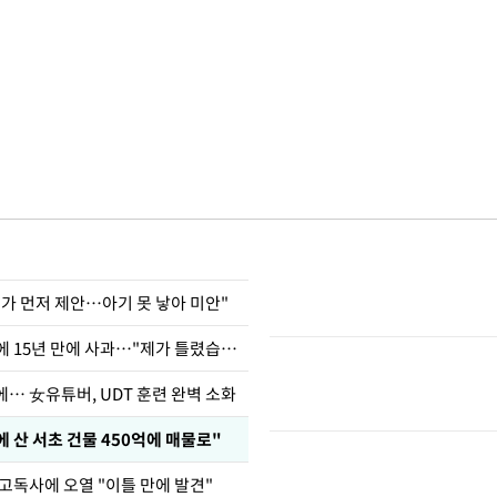
내가 먼저 제안…아기 못 낳아 미안"
표창원, 남규리에 15년 만에 사과…"제가 틀렸습니다"
… 女유튜버, UDT 훈련 완벽 소화
에 산 서초 건물 450억에 매물로"
 고독사에 오열 "이틀 만에 발견"