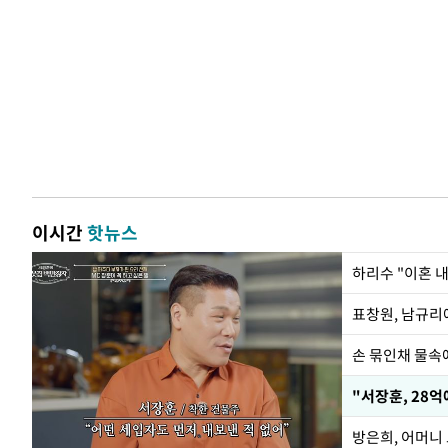
이시간
핫뉴스
하리수 "이혼 
손 묶인채 물속에
"서장훈, 28억
방은희, 어머니