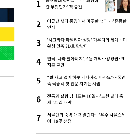
에
금오공대 정인희 교수 '패션이
1
1
란 무엇인가' 책 출간
네"…'폴드8 울트
어긋난 삶의 풍경에서 마주한 생과 …'잘못한
2
2
인사'
고서 기아차 덕에
‘사그라다 파밀리아 성당' 가우디의 세계…미
3
3
완성 건축 3D로 만난다
S&P 0.6% 나스
연극 '나와 할아버지', 9월 개막…양경원·표
4
4
지훈 출연
승환·니퍼트가 콕
"별 사고 없이 하루 지나가길 바라요"…폭염
5
5
속 국중박 첫 관문 지키는 사람
차…가상자산 거래소
전통과 실험 넘나드는 10일…'노원 발레 축
6
6
제' 21일 개막
 노무현·문재인 철
서울만의 숙박 매력 알린다…‘우수 서울스테
7
7
이’ 18곳 선정