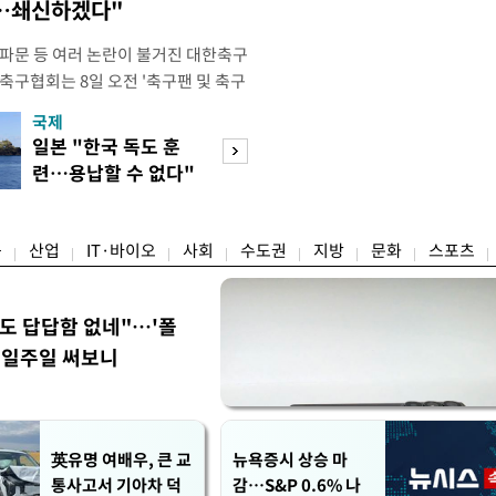
송…쇄신하겠다"
 파문 등 여러 논란이 불거진 대한축구
축구협회는 8일 오전 '축구팬 및 축구
 글'이라는 제목의 입장문을 발표했
국제
경제
26 국제축구연맹(FIFA) 북중미 월드
일본 "한국 독도 훈
공정위, 국고채 
관련해 국회 문화체육관광위원회 청문
련…용납할 수 없다"
심의…8조 과징금
이어, 홍명보 전 감독 선
항의
림길
융
산업
IT·바이오
사회
수도권
지방
문화
스포츠
워도 답답함 없네"…'폴
, 일주일 써보니
英유명 여배우, 큰 교
뉴욕증시 상승 마
통사고서 기아차 덕
감…S&P 0.6% 나