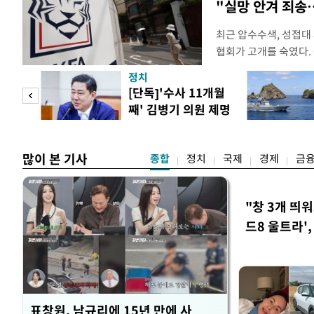
"실망 안겨 죄
최근 압수수색, 성접대
협회가 고개를 숙였다. 
관계자 여러분께 드리는
정치
다. 축구협회는 최근 20
 사업
[단독]'수사 11개월
컵 조별리그 탈락과 
째' 김병기 의원 제명
회에서 질타를 받은 데 
청원글
많이 본 기사
종합
정치
국제
경제
금
"창 3개 띄
드8 울트라'
표창원, 남규리에 15년 만에 사