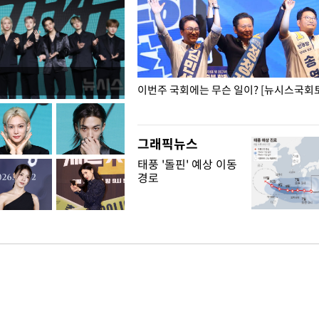
폭력 피해자에 위로·사과…"국가
이번주 국회에는 무슨 일이? [뉴시스국회토
"
그래픽뉴스
태풍 '돌핀' 예상 이동
경로