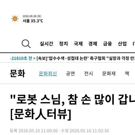
-3557초 전 >
[속보]뉴욕증시 상승 마감…S&P 0.6% 나스닥 1.3%↑
2026.08.08 (토)
서울 35.3℃
-30672초 전 >
남자 농구, 나고야 아시안게임서 '홈팀' 일본과 한일전
-30048초 전 >
여수 오동도 해상서 모터보트 전복…1명 사망·1명 실종
-26275초 전 >
극한폭염 한풀 꺾이지만…'낮 최고 35도' 무더위, 열대야
실시간
정치
국제
경제
금융
산업
주 날씨]
-23293초 전 >
축구협회 "압수수색·성접대 논란 사과…쇄신의 기회로 
-21810초 전 >
[속보]'압수수색·성접대 논란' 축구협회 "실망과 걱정 
송"
-10431초 전 >
'최고 37도' 폭염 지속…강원동해안 최대 150㎜ 비
문화
문화최신
공연
전시
문화재
책
-3557초 전 >
[속보]뉴욕증시 상승 마감…S&P 0.6% 나스닥 1.3%↑
-30672초 전 >
남자 농구, 나고야 아시안게임서 '홈팀' 일본과 한일전
-30048초 전 >
여수 오동도 해상서 모터보트 전복…1명 사망·1명 실종
"로봇 스님, 참 손 많이 
-26275초 전 >
극한폭염 한풀 꺾이지만…'낮 최고 35도' 무더위, 열대야
주 날씨]
[문화人터뷰]
-23293초 전 >
축구협회 "압수수색·성접대 논란 사과…쇄신의 기회로 
-21810초 전 >
[속보]'압수수색·성접대 논란' 축구협회 "실망과 걱정 
송"
-10431초 전 >
'최고 37도' 폭염 지속…강원동해안 최대 150㎜ 비
등록 2026.05.16 11:00:00
수정 2026.05.16 11:02:36
-3557초 전 >
[속보]뉴욕증시 상승 마감…S&P 0.6% 나스닥 1.3%↑