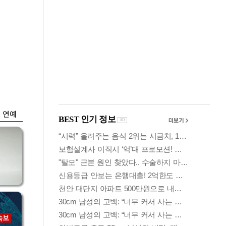
금융
담합
코스닥 살아나자
 갈
ETF 날았다…수익률
상위권 휩쓸어
연예