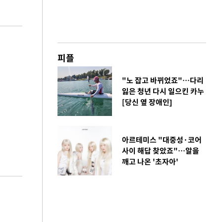
피플
"노 잡고 바뀌었죠"…다리
잃은 청년 다시 일으킨 카누
[당신 옆 장애인]
아르테미스 "대중성·코어
사이 해답 찾았죠"…알을
깨고 나온 '초자아'