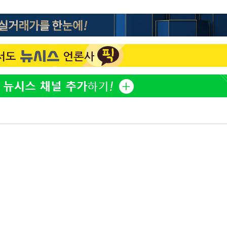
표창원, 남규리에 15년 만
1
사과…"제가 틀렸습니다"
"창 3개 띄워도 답답함 없
2
라', 일주일 써보니
英유명 여배우, 큰 교통사
3
살았다
[속보]뉴욕증시 상승 마감…
4
닥 1.3%↑
김도영·곽빈·안현민…오
5
집은 차기 메이저리거
美, 이란 자금 옥죄기 박
6
·환전소 제재
오세훈 "용산공원 아파트,
7
학 뒤집는 것"